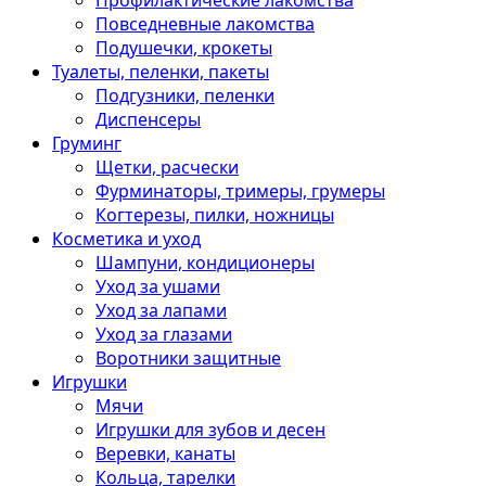
Профилактические лакомства
Повседневные лакомства
Подушечки, крокеты
Туалеты, пеленки, пакеты
Подгузники, пеленки
Диспенсеры
Груминг
Щетки, расчески
Фурминаторы, тримеры, грумеры
Когтерезы, пилки, ножницы
Косметика и уход
Шампуни, кондиционеры
Уход за ушами
Уход за лапами
Уход за глазами
Воротники защитные
Игрушки
Мячи
Игрушки для зубов и десен
Веревки, канаты
Кольца, тарелки