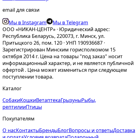
email для связи
Мы в Instagram
Мы в Telegram
ООО «НИКАН-ЦЕНТР» · Юридический адрес:
Республика Беларусь, 220073, г. Минск, ул.
Притыцкого 26, пом. 120 · УНП 190936687 ·
Зарегистрирован Минским горисполкомом 15
октября 2014 г. Цена на товары "под заказ" носит
информационный характер, и не является публичной
офертой . Цена может измениться при следующем
поступлении товара.
Каталог
Собаки
Кошки
Ветаптека
Грызуны
Рыбы,
рептилии
Птицы
Покупателям
О нас
Контакты
Бренды
Блог
Вопросы и ответы
Доставка
и оплата
Условия возврата
Подарочный