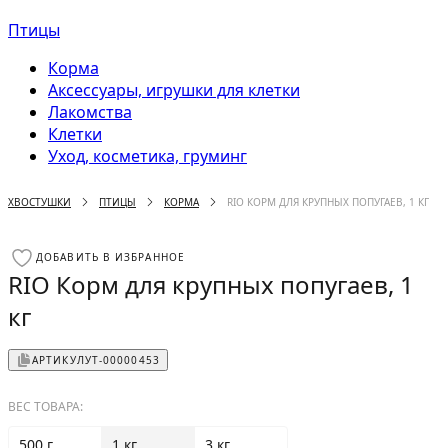
Птицы
Корма
Аксессуары, игрушки для клетки
Лакомства
Клетки
Уход, косметика, груминг
ХВОСТУШКИ
ПТИЦЫ
КОРМА
RIO КОРМ ДЛЯ КРУПНЫХ ПОПУГАЕВ, 1 КГ
ДОБАВИТЬ В ИЗБРАННОЕ
RIO Корм для крупных попугаев, 1
кг
АРТИКУЛ
УТ-00000453
ВЕС ТОВАРА:
500 г
1 кг
3 кг