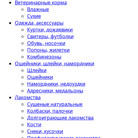
Ветеринарные корма
Влажные
Сухие
Одежда, аксессуары
Куртки, дождевики
Свитеры, футболки
Обувь, носочки
Попоны, жилетки
Комбинезоны
Ошейники, шлейки, намордники
Шлейки
Ошейники
Намордники, недоуздки
Адресники, медальоны
Лакомства
Сушеные натуральные
Колбаски, палочки
Долгоиграющие лакомства
Кости
Снеки, кусочки