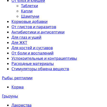
От блох и клещей
Таблетки
Капли
Шампуни
Кормовые добавки
От глистов и паразитов
Антибиотики и антисептики
Для глаз и ушей
Для ЖКТ
Для костей и суставов
От боли и воспалений
Успокоительные и контрацептивы
Расходные материалы
Стимуляторы обмена веществ
Рыбы, рептилии
Корма
Грызуны
Лакомства