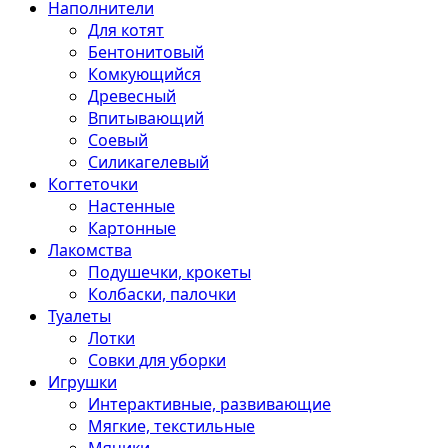
Наполнители
Для котят
Бентонитовый
Комкующийся
Древесный
Впитывающий
Соевый
Силикагелевый
Когтеточки
Настенные
Картонные
Лакомства
Подушечки, крокеты
Колбаски, палочки
Туалеты
Лотки
Совки для уборки
Игрушки
Интерактивные, развивающие
Мягкие, текстильные