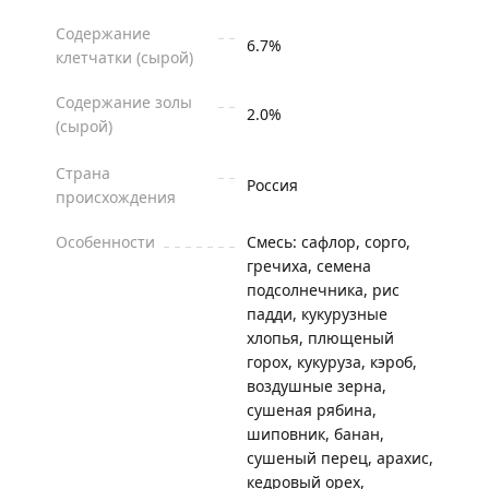
Содержание
6.7%
клетчатки (сырой)
Содержание золы
2.0%
(сырой)
Страна
Россия
происхождения
Особенности
Смесь: сафлор, сорго,
гречиха, семена
подсолнечника, рис
падди, кукурузные
хлопья, плющеный
горох, кукуруза, кэроб,
воздушные зерна,
сушеная рябина,
шиповник, банан,
сушеный перец, арахис,
кедровый орех,