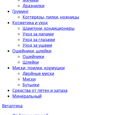
Мячики
Дразнилки
Груминг
Когтерезы, пилки, ножницы
Косметика и уход
Шампуни, кондиционеры
Уход за лапами
Уход за глазами
Уход за ушами
Ошейники, шлейки
Ошейники
Шлейки
Миски, поилки, кормушки
Двойные миски
Миски
Бутылки
Средства от пятен и запаха
Минеральный
Ветаптека