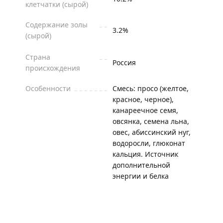
клетчатки (сырой)
Содержание золы
3.2%
(сырой)
Страна
Россия
происхождения
Особенности
Смесь: просо (желтое,
красное, черное),
канареечное семя,
овсянка, семена льна,
овес, абиссинский нуг,
водоросли, глюконат
кальция. Источник
дополнительной
энергии и белка