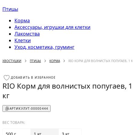
Птицы
Корма
Аксессуары, игрушки для клетки
Лакомства
Клетки
Уход, косметика, груминг
ХВОСТУШКИ
ПТИЦЫ
КОРМА
RIO КОРМ ДЛЯ ВОЛНИСТЫХ ПОПУГАЕВ, 1 КГ
ДОБАВИТЬ В ИЗБРАННОЕ
RIO Корм для волнистых попугаев, 1
кг
АРТИКУЛ
УТ-00000444
ВЕС ТОВАРА:
500 г
1 кг
3 кг