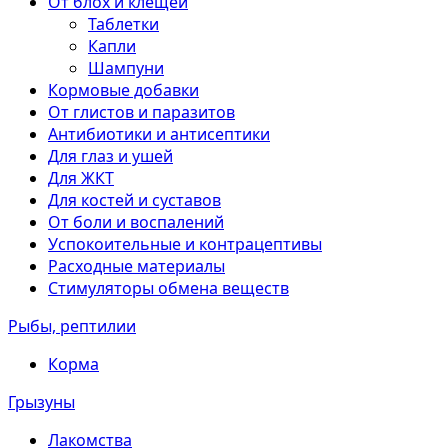
От блох и клещей
Таблетки
Капли
Шампуни
Кормовые добавки
От глистов и паразитов
Антибиотики и антисептики
Для глаз и ушей
Для ЖКТ
Для костей и суставов
От боли и воспалений
Успокоительные и контрацептивы
Расходные материалы
Стимуляторы обмена веществ
Рыбы, рептилии
Корма
Грызуны
Лакомства