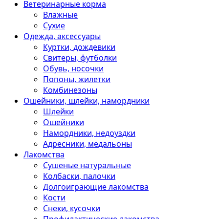
Ветеринарные корма
Влажные
Сухие
Одежда, аксессуары
Куртки, дождевики
Свитеры, футболки
Обувь, носочки
Попоны, жилетки
Комбинезоны
Ошейники, шлейки, намордники
Шлейки
Ошейники
Намордники, недоуздки
Адресники, медальоны
Лакомства
Сушеные натуральные
Колбаски, палочки
Долгоиграющие лакомства
Кости
Снеки, кусочки