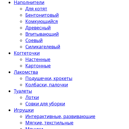
Наполнители
Для котят
Бентонитовый
Комкующийся
Древесный
Впитывающий
Соевый
Силикагелевый
Когтеточки
Настенные
Картонные
Лакомства
Подушечки, крокеты
Колбаски, палочки
Туалеты
Лотки
Совки для уборки
Игрушки
Интерактивные, развивающие
Мягкие, текстильные