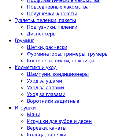
Профилактические лакомства
Повседневные лакомства
Подушечки, крокеты
Туалеты, пеленки, пакеты
Подгузники, пеленки
Диспенсеры
Груминг
Щетки, расчески
Фурминаторы, тримеры, грумеры
Когтерезы, пилки, ножницы
Косметика и уход
Шампуни, кондиционеры
Уход за ушами
Уход за лапами
Уход за глазами
Воротники защитные
Игрушки
Мячи
Игрушки для зубов и десен
Веревки, канаты
Кольца, тарелки