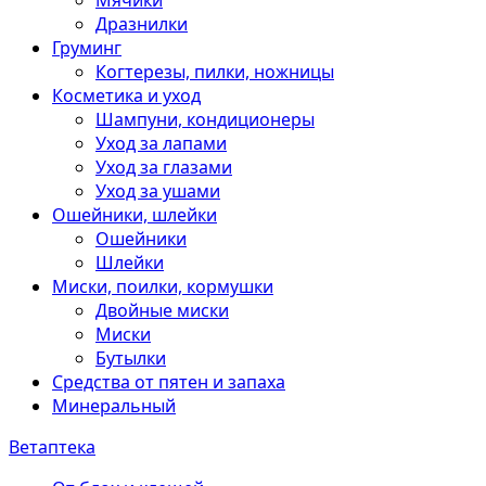
Мячики
Дразнилки
Груминг
Когтерезы, пилки, ножницы
Косметика и уход
Шампуни, кондиционеры
Уход за лапами
Уход за глазами
Уход за ушами
Ошейники, шлейки
Ошейники
Шлейки
Миски, поилки, кормушки
Двойные миски
Миски
Бутылки
Средства от пятен и запаха
Минеральный
Ветаптека