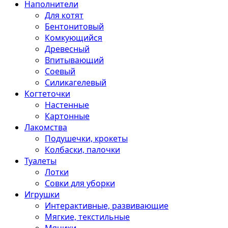
Наполнители
Для котят
Бентонитовый
Комкующийся
Древесный
Впитывающий
Соевый
Силикагелевый
Когтеточки
Настенные
Картонные
Лакомства
Подушечки, крокеты
Колбаски, палочки
Туалеты
Лотки
Совки для уборки
Игрушки
Интерактивные, развивающие
Мягкие, текстильные