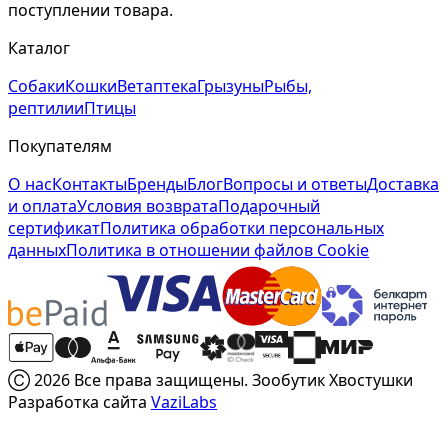
поступлении товара.
Каталог
Собаки
Кошки
Ветаптека
Грызуны
Рыбы,
рептилии
Птицы
Покупателям
О нас
Контакты
Бренды
Блог
Вопросы и ответы
Доставка
и оплата
Условия возврата
Подарочный
сертификат
Политика обработки персональных
данных
Политика в отношении файлов Cookie
Ⓒ 2026 Все права защищены. Зообутик Хвостушки
Разработка сайта
VaziLabs