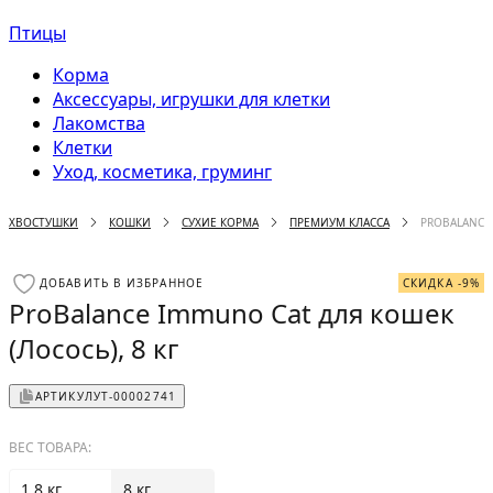
Птицы
Корма
Аксессуары, игрушки для клетки
Лакомства
Клетки
Уход, косметика, груминг
ХВОСТУШКИ
КОШКИ
СУХИЕ КОРМА
ПРЕМИУМ КЛАССА
PROBALANCE 
ДОБАВИТЬ В ИЗБРАННОЕ
СКИДКА -9%
ProBalance Immuno Cat для кошек
(Лосось), 8 кг
АРТИКУЛ
УТ-00002741
ВЕС ТОВАРА:
1.8 кг
8 кг