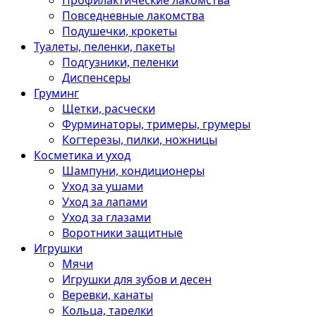
Профилактические лакомства
Повседневные лакомства
Подушечки, крокеты
Туалеты, пеленки, пакеты
Подгузники, пеленки
Диспенсеры
Груминг
Щетки, расчески
Фурминаторы, тримеры, грумеры
Когтерезы, пилки, ножницы
Косметика и уход
Шампуни, кондиционеры
Уход за ушами
Уход за лапами
Уход за глазами
Воротники защитные
Игрушки
Мячи
Игрушки для зубов и десен
Веревки, канаты
Кольца, тарелки