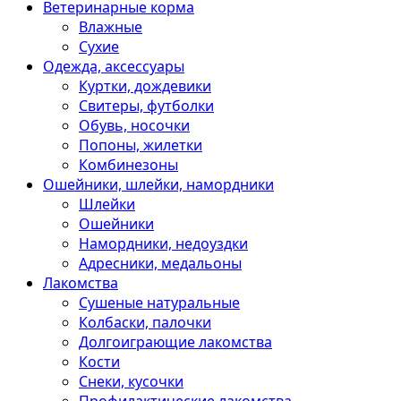
Ветеринарные корма
Влажные
Сухие
Одежда, аксессуары
Куртки, дождевики
Свитеры, футболки
Обувь, носочки
Попоны, жилетки
Комбинезоны
Ошейники, шлейки, намордники
Шлейки
Ошейники
Намордники, недоуздки
Адресники, медальоны
Лакомства
Сушеные натуральные
Колбаски, палочки
Долгоиграющие лакомства
Кости
Снеки, кусочки