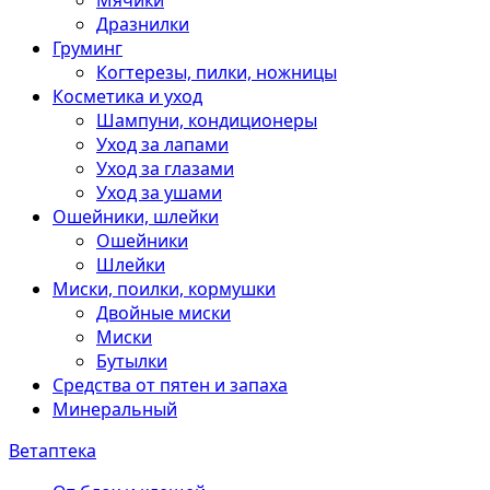
Мячики
Дразнилки
Груминг
Когтерезы, пилки, ножницы
Косметика и уход
Шампуни, кондиционеры
Уход за лапами
Уход за глазами
Уход за ушами
Ошейники, шлейки
Ошейники
Шлейки
Миски, поилки, кормушки
Двойные миски
Миски
Бутылки
Средства от пятен и запаха
Минеральный
Ветаптека