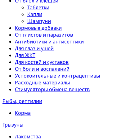
От блох и клещей
Таблетки
Капли
Шампуни
Кормовые добавки
От глистов и паразитов
Антибиотики и антисептики
Для глаз и ушей
Для ЖКТ
Для костей и суставов
От боли и воспалений
Успокоительные и контрацептивы
Расходные материалы
Стимуляторы обмена веществ
Рыбы, рептилии
Корма
Грызуны
Лакомства