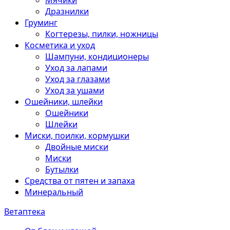
Мячики
Дразнилки
Груминг
Когтерезы, пилки, ножницы
Косметика и уход
Шампуни, кондиционеры
Уход за лапами
Уход за глазами
Уход за ушами
Ошейники, шлейки
Ошейники
Шлейки
Миски, поилки, кормушки
Двойные миски
Миски
Бутылки
Средства от пятен и запаха
Минеральный
Ветаптека