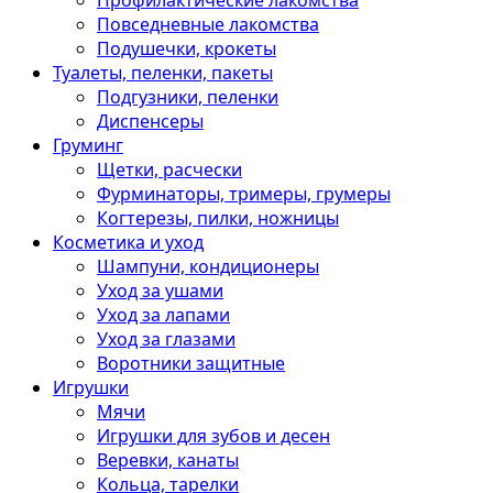
Профилактические лакомства
Повседневные лакомства
Подушечки, крокеты
Туалеты, пеленки, пакеты
Подгузники, пеленки
Диспенсеры
Груминг
Щетки, расчески
Фурминаторы, тримеры, грумеры
Когтерезы, пилки, ножницы
Косметика и уход
Шампуни, кондиционеры
Уход за ушами
Уход за лапами
Уход за глазами
Воротники защитные
Игрушки
Мячи
Игрушки для зубов и десен
Веревки, канаты
Кольца, тарелки