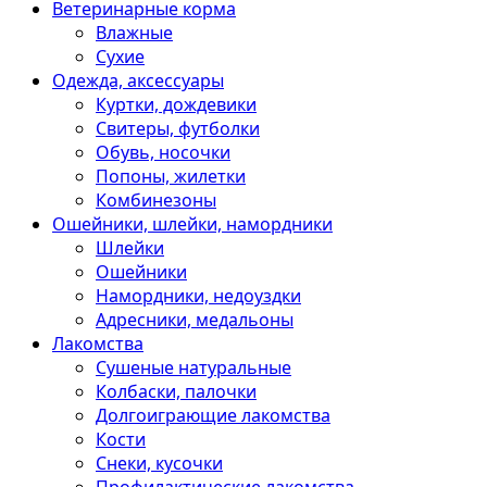
Ветеринарные корма
Влажные
Сухие
Одежда, аксессуары
Куртки, дождевики
Свитеры, футболки
Обувь, носочки
Попоны, жилетки
Комбинезоны
Ошейники, шлейки, намордники
Шлейки
Ошейники
Намордники, недоуздки
Адресники, медальоны
Лакомства
Сушеные натуральные
Колбаски, палочки
Долгоиграющие лакомства
Кости
Снеки, кусочки