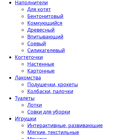
Наполнители
Для котят
Бентонитовый
Комкующийся
Древесный
Впитывающий
Соевый
Силикагелевый
Когтеточки
Настенные
Картонные
Лакомства
Подушечки, крокеты
Колбаски, палочки
Туалеты
Лотки
Совки для уборки
Игрушки
Интерактивные, развивающие
Мягкие, текстильные