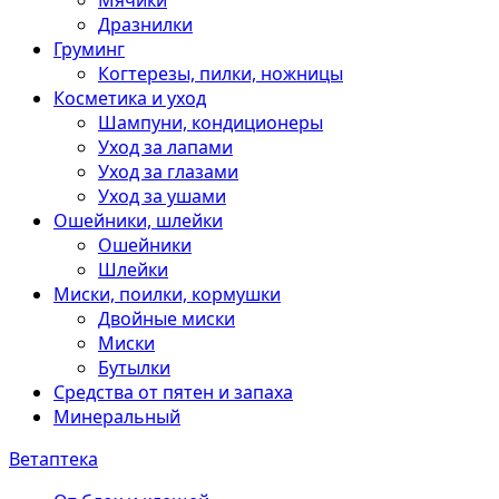
Мячики
Дразнилки
Груминг
Когтерезы, пилки, ножницы
Косметика и уход
Шампуни, кондиционеры
Уход за лапами
Уход за глазами
Уход за ушами
Ошейники, шлейки
Ошейники
Шлейки
Миски, поилки, кормушки
Двойные миски
Миски
Бутылки
Средства от пятен и запаха
Минеральный
Ветаптека