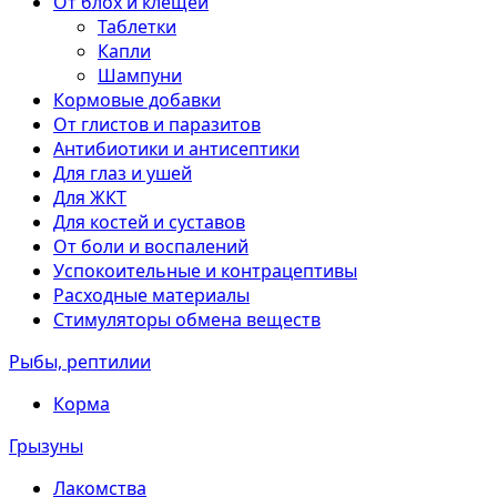
От блох и клещей
Таблетки
Капли
Шампуни
Кормовые добавки
От глистов и паразитов
Антибиотики и антисептики
Для глаз и ушей
Для ЖКТ
Для костей и суставов
От боли и воспалений
Успокоительные и контрацептивы
Расходные материалы
Стимуляторы обмена веществ
Рыбы, рептилии
Корма
Грызуны
Лакомства