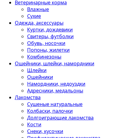
Ветеринарные корма
Влажные
Сухие
Одежда, аксессуары
Куртки, дождевики
Свитеры, футболки
Обувь, носочки
Попоны, жилетки
Комбинезоны
Ошейники, шлейки, намордники
Шлейки
Ошейники
Намордники, недоуздки
Адресники, медальоны
Лакомства
Сушеные натуральные
Колбаски, палочки
Долгоиграющие лакомства
Кости
Снеки, кусочки