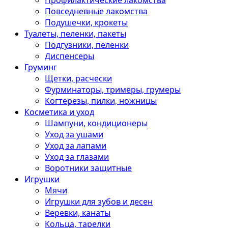
Профилактические лакомства
Повседневные лакомства
Подушечки, крокеты
Туалеты, пеленки, пакеты
Подгузники, пеленки
Диспенсеры
Груминг
Щетки, расчески
Фурминаторы, тримеры, грумеры
Когтерезы, пилки, ножницы
Косметика и уход
Шампуни, кондиционеры
Уход за ушами
Уход за лапами
Уход за глазами
Воротники защитные
Игрушки
Мячи
Игрушки для зубов и десен
Веревки, канаты
Кольца, тарелки