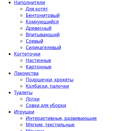
Наполнители
Для котят
Бентонитовый
Комкующийся
Древесный
Впитывающий
Соевый
Силикагелевый
Когтеточки
Настенные
Картонные
Лакомства
Подушечки, крокеты
Колбаски, палочки
Туалеты
Лотки
Совки для уборки
Игрушки
Интерактивные, развивающие
Мягкие, текстильные