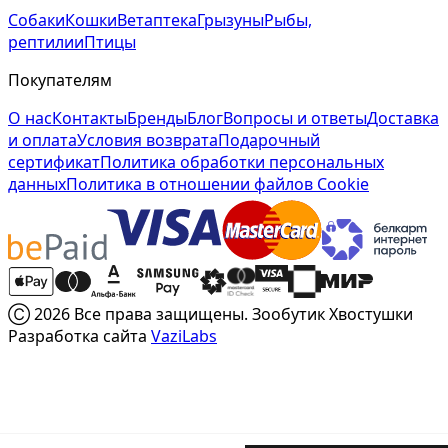
Собаки
Кошки
Ветаптека
Грызуны
Рыбы,
рептилии
Птицы
Покупателям
О нас
Контакты
Бренды
Блог
Вопросы и ответы
Доставка
и оплата
Условия возврата
Подарочный
сертификат
Политика обработки персональных
данных
Политика в отношении файлов Cookie
Ⓒ 2026 Все права защищены. Зообутик Хвостушки
Разработка сайта
VaziLabs