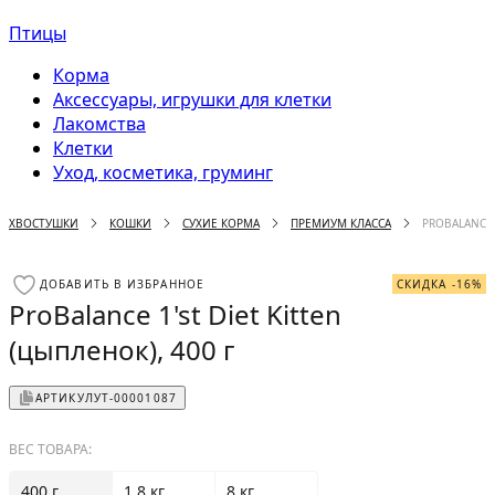
Птицы
Корма
Аксессуары, игрушки для клетки
Лакомства
Клетки
Уход, косметика, груминг
ХВОСТУШКИ
КОШКИ
СУХИЕ КОРМА
ПРЕМИУМ КЛАССА
PROBALANCE 1
ДОБАВИТЬ В ИЗБРАННОЕ
СКИДКА -16%
ProBalance 1'st Diet Kitten
(цыпленок), 400 г
АРТИКУЛ
УТ-00001087
ВЕС ТОВАРА:
400 г
1.8 кг
8 кг