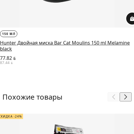
150 МЛ
Hunter Двойная миска Bar Cat Moulins 150 ml Melamine
black
77.82
BYN
87.44
BYN
Похожие товары
СКИДКА -24%