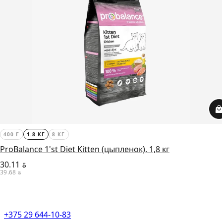
400 Г
1.8 КГ
8 КГ
ProBalance 1'st Diet Kitten (цыпленок), 1,8 кг
30.11
BYN
39.68
BYN
+375 29 644-10-83