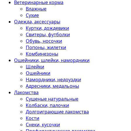
Ветеринарные корма
Влажные
Сухие
Одежда, аксессуары
Куртки, дождевики
Свитеры, футболки
Обувь, носочки
Попоны, жилетки
Комбинезоны
Ошейники, шлейки, намордники
Шлейки
Ошейники
Намордники, недоуздки
Адресники, медальоны
Лакомства
Сушеные натуральные
Колбаски, палочки
Долгоиграющие лакомства
Кости
Снеки, кусочки