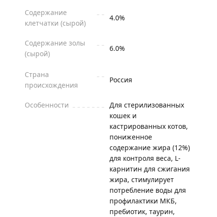
Содержание
4.0%
клетчатки (сырой)
Содержание золы
6.0%
(сырой)
Страна
Россия
происхождения
Особенности
Для стерилизованных
кошек и
кастрированных котов,
пониженное
содержание жира (12%)
для контроля веса, L-
карнитин для сжигания
жира, стимулирует
потребление воды для
профилактики МКБ,
пребиотик, таурин,