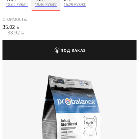
18.65 РУБ/КГ
19.46 РУБ/КГ
16.29 РУБ/КГ
СТОИМОСТЬ:
35.02
BYN
38.92
BYN
ПОД ЗАКАЗ