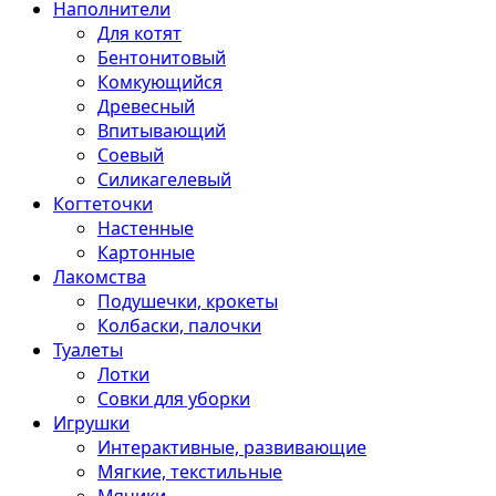
Наполнители
Для котят
Бентонитовый
Комкующийся
Древесный
Впитывающий
Соевый
Силикагелевый
Когтеточки
Настенные
Картонные
Лакомства
Подушечки, крокеты
Колбаски, палочки
Туалеты
Лотки
Совки для уборки
Игрушки
Интерактивные, развивающие
Мягкие, текстильные