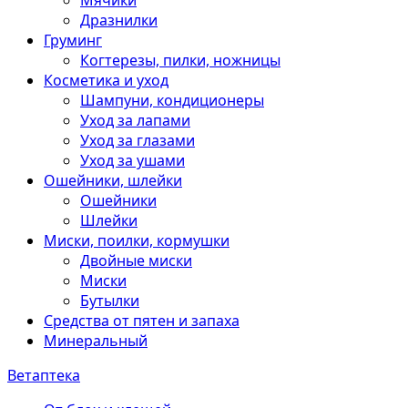
Мячики
Дразнилки
Груминг
Когтерезы, пилки, ножницы
Косметика и уход
Шампуни, кондиционеры
Уход за лапами
Уход за глазами
Уход за ушами
Ошейники, шлейки
Ошейники
Шлейки
Миски, поилки, кормушки
Двойные миски
Миски
Бутылки
Средства от пятен и запаха
Минеральный
Ветаптека