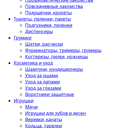
Профилактические лакомства
Повседневные лакомства
Подушечки, крокеты
Туалеты, пеленки, пакеты
Подгузники, пеленки
Диспенсеры
Груминг
Щетки, расчески
Фурминаторы, тримеры, грумеры
Когтерезы, пилки, ножницы
Косметика и уход
Шампуни, кондиционеры
Уход за ушами
Уход за лапами
Уход за глазами
Воротники защитные
Игрушки
Мячи
Игрушки для зубов и десен
Веревки, канаты
Кольца, тарелки