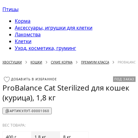
Птицы
Корма
Аксессуары, игрушки для клетки
Лакомства
Клетки
Уход, косметика, груминг
ХВОСТУШКИ
КОШКИ
СУХИЕ КОРМА
ПРЕМИУМ КЛАССА
PROBALANCE C
ДОБАВИТЬ В ИЗБРАННОЕ
ПОД ЗАКАЗ
ProBalance Cat Sterilized для кошек
(курица), 1,8 кг
АРТИКУЛ
УТ-00001060
ВЕС ТОВАРА:
400 г
1.8 кг
8 кг