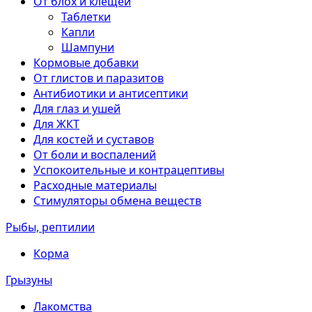
От блох и клещей
Таблетки
Капли
Шампуни
Кормовые добавки
От глистов и паразитов
Антибиотики и антисептики
Для глаз и ушей
Для ЖКТ
Для костей и суставов
От боли и воспалений
Успокоительные и контрацептивы
Расходные материалы
Стимуляторы обмена веществ
Рыбы, рептилии
Корма
Грызуны
Лакомства