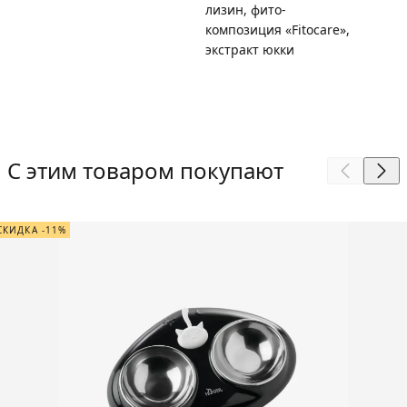
лизин, фито-
композиция «Fitocare»,
экстракт юкки
С этим товаром покупают
СКИДКА -11%