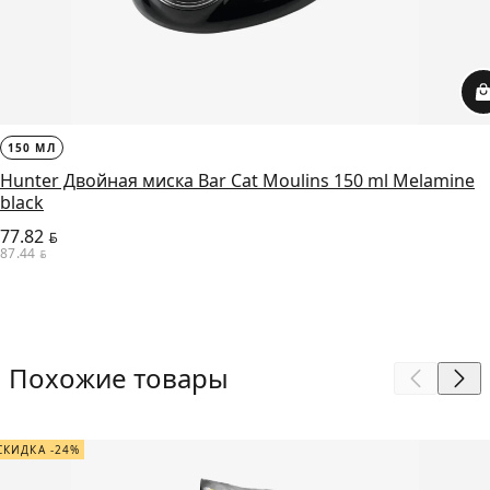
150 МЛ
Hunter Двойная миска Bar Cat Moulins 150 ml Melamine
black
77.82
BYN
87.44
BYN
Похожие товары
СКИДКА -24%