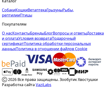
Каталог
Собаки
Кошки
Ветаптека
Грызуны
Рыбы,
рептилии
Птицы
Покупателям
О нас
Контакты
Бренды
Блог
Вопросы и ответы
Доставка
и оплата
Условия возврата
Подарочный
сертификат
Политика обработки персональных
данных
Политика в отношении файлов Cookie
Ⓒ 2026 Все права защищены. Зообутик Хвостушки
Разработка сайта
VaziLabs