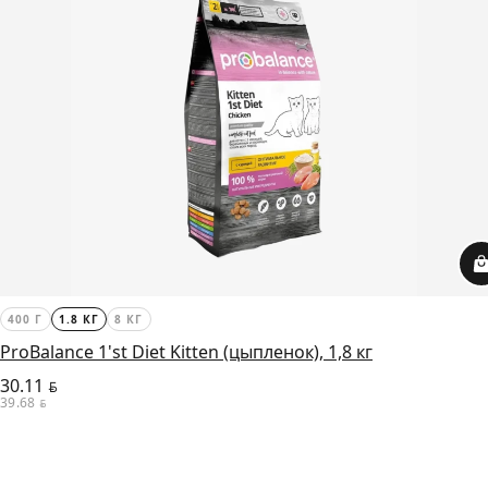
400 Г
1.8 КГ
8 КГ
ProBalance 1'st Diet Kitten (цыпленок), 1,8 кг
30.11
BYN
39.68
BYN