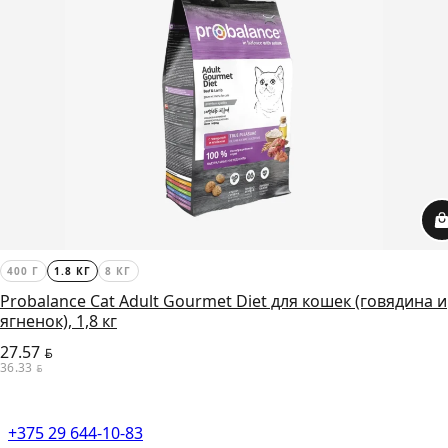
400 Г
1.8 КГ
8 КГ
Probalance Cat Adult Gourmet Diet для кошек (говядина и
ягненок), 1,8 кг
27.57
BYN
36.33
BYN
+375 29 644-10-83