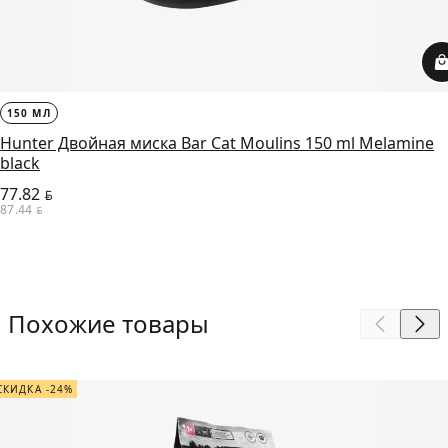
150 МЛ
Hunter Двойная миска Bar Cat Moulins 150 ml Melamine
black
77.82
BYN
87.44
BYN
Похожие товары
СКИДКА -24%