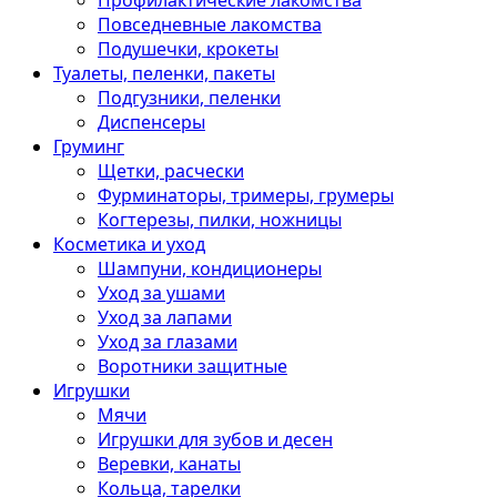
Профилактические лакомства
Повседневные лакомства
Подушечки, крокеты
Туалеты, пеленки, пакеты
Подгузники, пеленки
Диспенсеры
Груминг
Щетки, расчески
Фурминаторы, тримеры, грумеры
Когтерезы, пилки, ножницы
Косметика и уход
Шампуни, кондиционеры
Уход за ушами
Уход за лапами
Уход за глазами
Воротники защитные
Игрушки
Мячи
Игрушки для зубов и десен
Веревки, канаты
Кольца, тарелки