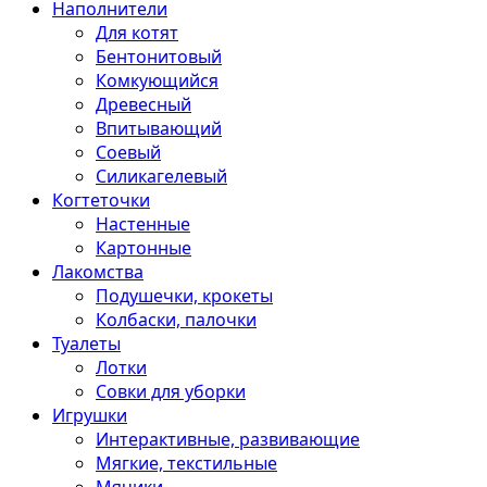
Наполнители
Для котят
Бентонитовый
Комкующийся
Древесный
Впитывающий
Соевый
Силикагелевый
Когтеточки
Настенные
Картонные
Лакомства
Подушечки, крокеты
Колбаски, палочки
Туалеты
Лотки
Совки для уборки
Игрушки
Интерактивные, развивающие
Мягкие, текстильные