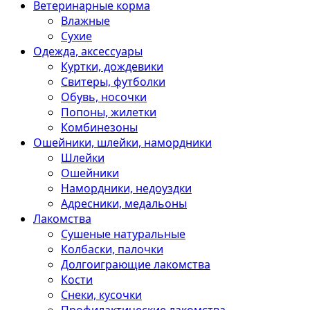
Ветеринарные корма
Влажные
Сухие
Одежда, аксессуары
Куртки, дождевики
Свитеры, футболки
Обувь, носочки
Попоны, жилетки
Комбинезоны
Ошейники, шлейки, намордники
Шлейки
Ошейники
Намордники, недоуздки
Адресники, медальоны
Лакомства
Сушеные натуральные
Колбаски, палочки
Долгоиграющие лакомства
Кости
Снеки, кусочки