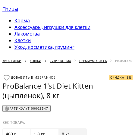
Птицы
Корма
Аксессуары, игрушки для клетки
Лакомства
Клетки
Уход, косметика, груминг
ХВОСТУШКИ
КОШКИ
СУХИЕ КОРМА
ПРЕМИУМ КЛАССА
PROBALANCE 1
ДОБАВИТЬ В ИЗБРАННОЕ
СКИДКА -8%
ProBalance 1'st Diet Kitten
(цыпленок), 8 кг
АРТИКУЛ
УТ-00002547
ВЕС ТОВАРА:
400 г
1.8 кг
8 кг