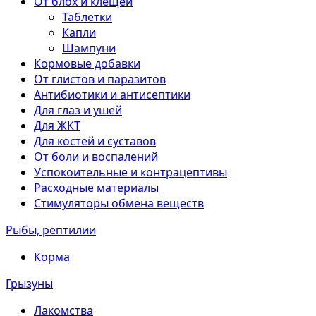
От блох и клещей
Таблетки
Капли
Шампуни
Кормовые добавки
От глистов и паразитов
Антибиотики и антисептики
Для глаз и ушей
Для ЖКТ
Для костей и суставов
От боли и воспалений
Успокоительные и контрацептивы
Расходные материалы
Стимуляторы обмена веществ
Рыбы, рептилии
Корма
Грызуны
Лакомства