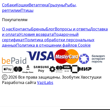
Собаки
Кошки
Ветаптека
Грызуны
Рыбы,
рептилии
Птицы
Покупателям
О нас
Контакты
Бренды
Блог
Вопросы и ответы
Доставка
и оплата
Условия возврата
Подарочный
сертификат
Политика обработки персональных
данных
Политика в отношении файлов Cookie
Ⓒ 2026 Все права защищены. Зообутик Хвостушки
Разработка сайта
VaziLabs