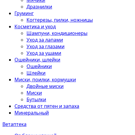
Мячики
Дразнилки
Груминг
Когтерезы, пилки, ножницы
Косметика и уход
Шампуни, кондиционеры
Уход за лапами
Уход за глазами
Уход за ушами
Ошейники, шлейки
Ошейники
Шлейки
Миски, поилки, кормушки
Двойные миски
Миски
Бутылки
Средства от пятен и запаха
Минеральный
Ветаптека