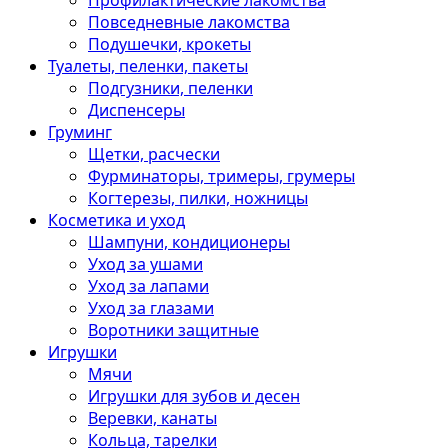
Профилактические лакомства
Повседневные лакомства
Подушечки, крокеты
Туалеты, пеленки, пакеты
Подгузники, пеленки
Диспенсеры
Груминг
Щетки, расчески
Фурминаторы, тримеры, грумеры
Когтерезы, пилки, ножницы
Косметика и уход
Шампуни, кондиционеры
Уход за ушами
Уход за лапами
Уход за глазами
Воротники защитные
Игрушки
Мячи
Игрушки для зубов и десен
Веревки, канаты
Кольца, тарелки