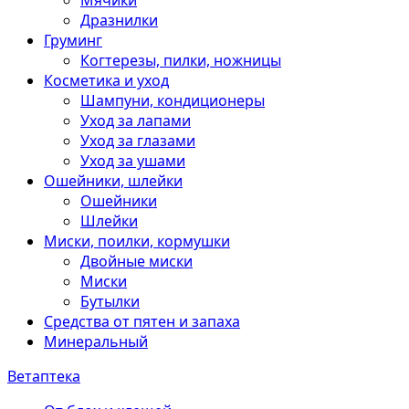
Мячики
Дразнилки
Груминг
Когтерезы, пилки, ножницы
Косметика и уход
Шампуни, кондиционеры
Уход за лапами
Уход за глазами
Уход за ушами
Ошейники, шлейки
Ошейники
Шлейки
Миски, поилки, кормушки
Двойные миски
Миски
Бутылки
Средства от пятен и запаха
Минеральный
Ветаптека