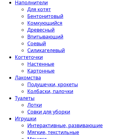
Наполнители
Для котят
Бентонитовый
Комкующийся
Древесный
Впитывающий
Соевый
Силикагелевый
Когтеточки
Настенные
Картонные
Лакомства
Подушечки, крокеты
Колбаски, палочки
Туалеты
Лотки
Совки для уборки
Игрушки
Интерактивные, развивающие
Мягкие, текстильные