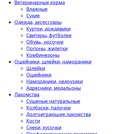
Ветеринарные корма
Влажные
Сухие
Одежда, аксессуары
Куртки, дождевики
Свитеры, футболки
Обувь, носочки
Попоны, жилетки
Комбинезоны
Ошейники, шлейки, намордники
Шлейки
Ошейники
Намордники, недоуздки
Адресники, медальоны
Лакомства
Сушеные натуральные
Колбаски, палочки
Долгоиграющие лакомства
Кости
Снеки, кусочки