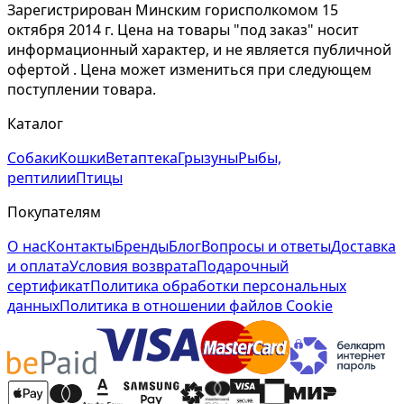
Зарегистрирован Минским горисполкомом 15
октября 2014 г. Цена на товары "под заказ" носит
информационный характер, и не является публичной
офертой . Цена может измениться при следующем
поступлении товара.
Каталог
Собаки
Кошки
Ветаптека
Грызуны
Рыбы,
рептилии
Птицы
Покупателям
О нас
Контакты
Бренды
Блог
Вопросы и ответы
Доставка
и оплата
Условия возврата
Подарочный
сертификат
Политика обработки персональных
данных
Политика в отношении файлов Cookie