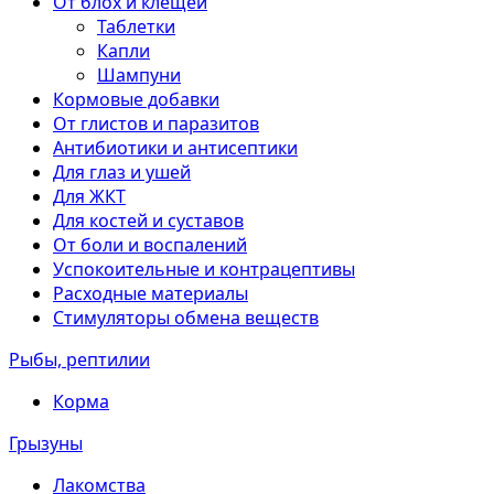
От блох и клещей
Таблетки
Капли
Шампуни
Кормовые добавки
От глистов и паразитов
Антибиотики и антисептики
Для глаз и ушей
Для ЖКТ
Для костей и суставов
От боли и воспалений
Успокоительные и контрацептивы
Расходные материалы
Стимуляторы обмена веществ
Рыбы, рептилии
Корма
Грызуны
Лакомства