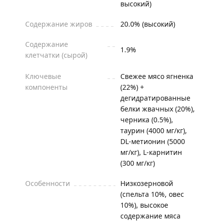
высокий)
Содержание жиров
20.0% (высокий)
Содержание
1.9%
клетчатки (сырой)
Ключевые
Свежее мясо ягненка
компоненты
(22%) +
дегидратированные
белки жвачных (20%),
черника (0.5%),
таурин (4000 мг/кг),
DL-метионин (5000
мг/кг), L-карнитин
(300 мг/кг)
Особенности
Низкозерновой
(спельта 10%, овес
10%), высокое
содержание мяса