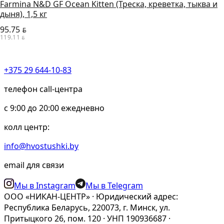
Farmina N&D GF Ocean Kitten (Треска, креветка, тыква и
дыня), 1,5 кг
95.75
BYN
119.11
BYN
+375 29 644-10-83
телефон call-центра
c 9:00 до 20:00 ежедневно
колл центр:
info@hvostushki.by
email для связи
Мы в Instagram
Мы в Telegram
ООО «НИКАН-ЦЕНТР» · Юридический адрес:
Республика Беларусь, 220073, г. Минск, ул.
Притыцкого 26, пом. 120 · УНП 190936687 ·