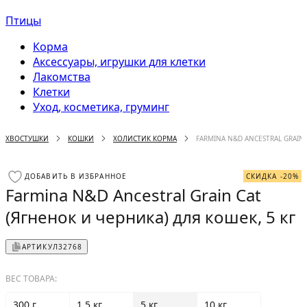
Птицы
Корма
Аксессуары, игрушки для клетки
Лакомства
Клетки
Уход, косметика, груминг
ХВОСТУШКИ
КОШКИ
ХОЛИСТИК КОРМА
FARMINA N&D ANCESTRAL GRAIN 
ДОБАВИТЬ В ИЗБРАННОЕ
СКИДКА -20%
Farmina N&D Ancestral Grain Cat
(Ягненок и черника) для кошек, 5 кг
АРТИКУЛ
32768
ВЕС ТОВАРА:
300 г
1.5 кг
5 кг
10 кг