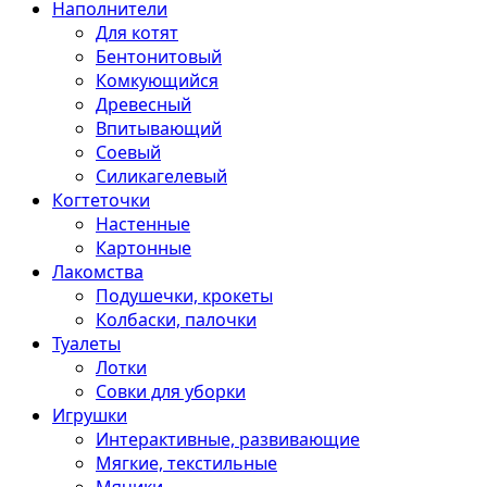
Наполнители
Для котят
Бентонитовый
Комкующийся
Древесный
Впитывающий
Соевый
Силикагелевый
Когтеточки
Настенные
Картонные
Лакомства
Подушечки, крокеты
Колбаски, палочки
Туалеты
Лотки
Совки для уборки
Игрушки
Интерактивные, развивающие
Мягкие, текстильные