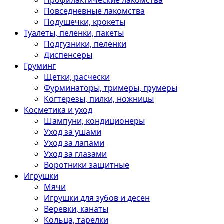
Профилактические лакомства
Повседневные лакомства
Подушечки, крокеты
Туалеты, пеленки, пакеты
Подгузники, пеленки
Диспенсеры
Груминг
Щетки, расчески
Фурминаторы, тримеры, грумеры
Когтерезы, пилки, ножницы
Косметика и уход
Шампуни, кондиционеры
Уход за ушами
Уход за лапами
Уход за глазами
Воротники защитные
Игрушки
Мячи
Игрушки для зубов и десен
Веревки, канаты
Кольца, тарелки