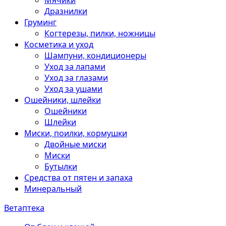
Мячики
Дразнилки
Груминг
Когтерезы, пилки, ножницы
Косметика и уход
Шампуни, кондиционеры
Уход за лапами
Уход за глазами
Уход за ушами
Ошейники, шлейки
Ошейники
Шлейки
Миски, поилки, кормушки
Двойные миски
Миски
Бутылки
Средства от пятен и запаха
Минеральный
Ветаптека