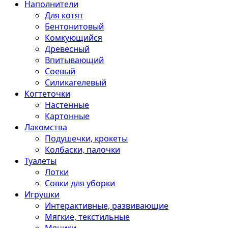
Наполнители
Для котят
Бентонитовый
Комкующийся
Древесный
Впитывающий
Соевый
Силикагелевый
Когтеточки
Настенные
Картонные
Лакомства
Подушечки, крокеты
Колбаски, палочки
Туалеты
Лотки
Совки для уборки
Игрушки
Интерактивные, развивающие
Мягкие, текстильные