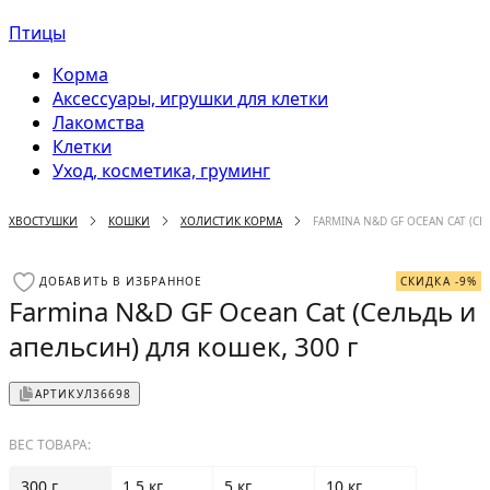
Птицы
Корма
Аксессуары, игрушки для клетки
Лакомства
Клетки
Уход, косметика, груминг
ХВОСТУШКИ
КОШКИ
ХОЛИСТИК КОРМА
FARMINA N&D GF OCEAN CAT (СЕ
ДОБАВИТЬ В ИЗБРАННОЕ
СКИДКА -9%
Farmina N&D GF Ocean Cat (Сельдь и
апельсин) для кошек, 300 г
АРТИКУЛ
36698
ВЕС ТОВАРА:
300 г
1.5 кг
5 кг
10 кг