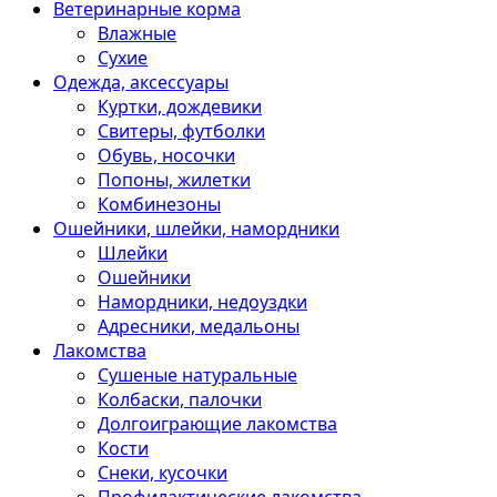
Ветеринарные корма
Влажные
Сухие
Одежда, аксессуары
Куртки, дождевики
Свитеры, футболки
Обувь, носочки
Попоны, жилетки
Комбинезоны
Ошейники, шлейки, намордники
Шлейки
Ошейники
Намордники, недоуздки
Адресники, медальоны
Лакомства
Сушеные натуральные
Колбаски, палочки
Долгоиграющие лакомства
Кости
Снеки, кусочки