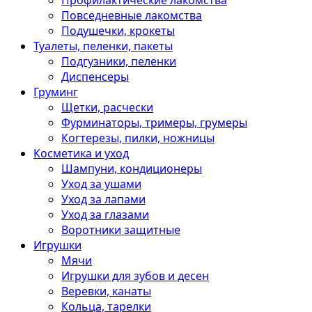
Профилактические лакомства
Повседневные лакомства
Подушечки, крокеты
Туалеты, пеленки, пакеты
Подгузники, пеленки
Диспенсеры
Груминг
Щетки, расчески
Фурминаторы, тримеры, грумеры
Когтерезы, пилки, ножницы
Косметика и уход
Шампуни, кондиционеры
Уход за ушами
Уход за лапами
Уход за глазами
Воротники защитные
Игрушки
Мячи
Игрушки для зубов и десен
Веревки, канаты
Кольца, тарелки