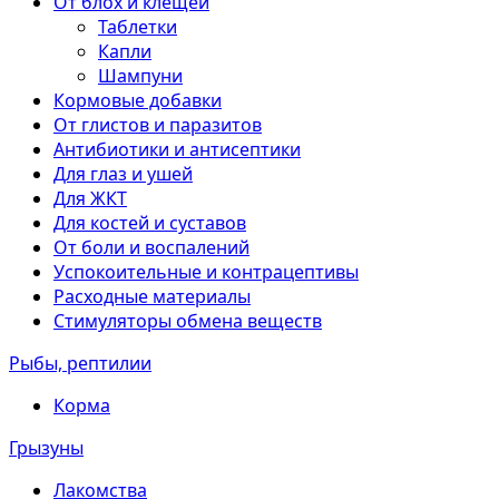
От блох и клещей
Таблетки
Капли
Шампуни
Кормовые добавки
От глистов и паразитов
Антибиотики и антисептики
Для глаз и ушей
Для ЖКТ
Для костей и суставов
От боли и воспалений
Успокоительные и контрацептивы
Расходные материалы
Стимуляторы обмена веществ
Рыбы, рептилии
Корма
Грызуны
Лакомства