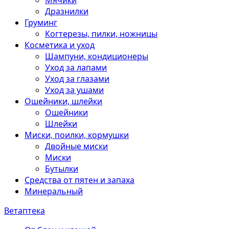
Мячики
Дразнилки
Груминг
Когтерезы, пилки, ножницы
Косметика и уход
Шампуни, кондиционеры
Уход за лапами
Уход за глазами
Уход за ушами
Ошейники, шлейки
Ошейники
Шлейки
Миски, поилки, кормушки
Двойные миски
Миски
Бутылки
Средства от пятен и запаха
Минеральный
Ветаптека