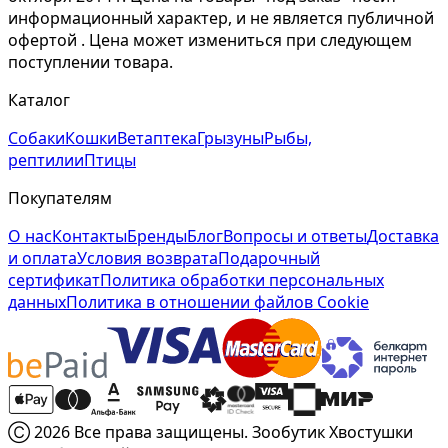
информационный характер, и не является публичной
офертой . Цена может измениться при следующем
поступлении товара.
Каталог
Собаки
Кошки
Ветаптека
Грызуны
Рыбы,
рептилии
Птицы
Покупателям
О нас
Контакты
Бренды
Блог
Вопросы и ответы
Доставка
и оплата
Условия возврата
Подарочный
сертификат
Политика обработки персональных
данных
Политика в отношении файлов Cookie
Ⓒ 2026 Все права защищены. Зообутик Хвостушки