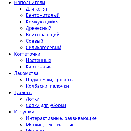
Наполнители
Для котят
Бентонитовый
Комкующийся
Древесный
Впитывающий
Соевый
Силикагелевый
Когтеточки
Настенные
Картонные
Лакомства
Подушечки, крокеты
Колбаски, палочки
Туалеты
Лотки
Совки для уборки
Игрушки
Интерактивные, развивающие
Мягкие, текстильные