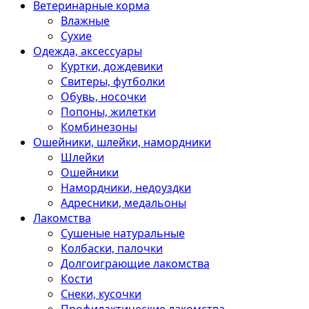
Ветеринарные корма
Влажные
Сухие
Одежда, аксессуары
Куртки, дождевики
Свитеры, футболки
Обувь, носочки
Попоны, жилетки
Комбинезоны
Ошейники, шлейки, намордники
Шлейки
Ошейники
Намордники, недоуздки
Адресники, медальоны
Лакомства
Сушеные натуральные
Колбаски, палочки
Долгоиграющие лакомства
Кости
Снеки, кусочки