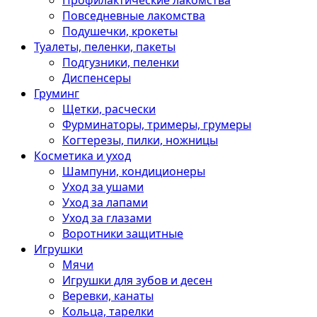
Профилактические лакомства
Повседневные лакомства
Подушечки, крокеты
Туалеты, пеленки, пакеты
Подгузники, пеленки
Диспенсеры
Груминг
Щетки, расчески
Фурминаторы, тримеры, грумеры
Когтерезы, пилки, ножницы
Косметика и уход
Шампуни, кондиционеры
Уход за ушами
Уход за лапами
Уход за глазами
Воротники защитные
Игрушки
Мячи
Игрушки для зубов и десен
Веревки, канаты
Кольца, тарелки