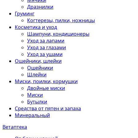
Мячики
Дразнилки
Груминг
Когтерезы, пилки, ножницы
Косметика и уход
Шампуни, кондиционеры
Уход за лапами
Уход за глазами
Уход за ушами
Ошейники, шлейки
Ошейники
Шлейки
Миски, поилки, кормушки
Двойные миски
Миски
Бутылки
Средства от пятен и запаха
Минеральный
Ветаптека