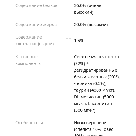
Содержание белков
36.0% (очень
высокий)
Содержание жиров
20.0% (высокий)
Содержание
1.9%
клетчатки (сырой)
Ключевые
Свежее мясо ягненка
компоненты
(22%) +
дегидратированные
белки жвачных (20%),
черника (0.5%),
таурин (4000 мг/кг),
DL-метионин (5000
мг/кг), L-карнитин
(300 мг/кг)
Особенности
Низкозерновой
(спельта 10%, овес
10%), высокое