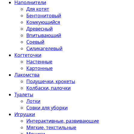
Наполнители
Для котят
Бентонитовый
Комкующийся
Древесный
Впитывающий
Соевый
Силикагелевый
Когтеточки
Настенные
Картонные
Лакомства
Подушечки, крокеты
Колбаски, палочки
Туалеты
Лотки
Совки для уборки
Игрушки
Интерактивные, развивающие
Мягкие, текстильные