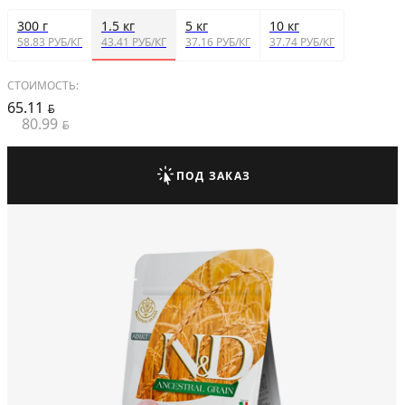
300 г
1.5 кг
5 кг
10 кг
58.83 РУБ/КГ
43.41 РУБ/КГ
37.16 РУБ/КГ
37.74 РУБ/КГ
СТОИМОСТЬ:
65.11
BYN
80.99
BYN
ПОД ЗАКАЗ