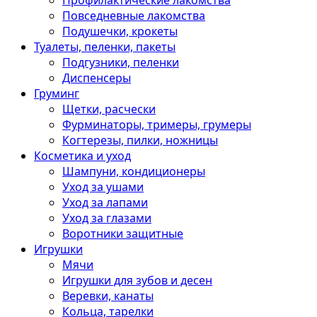
Профилактические лакомства
Повседневные лакомства
Подушечки, крокеты
Туалеты, пеленки, пакеты
Подгузники, пеленки
Диспенсеры
Груминг
Щетки, расчески
Фурминаторы, тримеры, грумеры
Когтерезы, пилки, ножницы
Косметика и уход
Шампуни, кондиционеры
Уход за ушами
Уход за лапами
Уход за глазами
Воротники защитные
Игрушки
Мячи
Игрушки для зубов и десен
Веревки, канаты
Кольца, тарелки