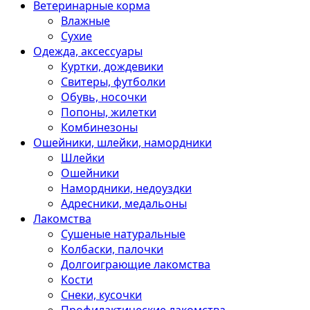
Ветеринарные корма
Влажные
Сухие
Одежда, аксессуары
Куртки, дождевики
Свитеры, футболки
Обувь, носочки
Попоны, жилетки
Комбинезоны
Ошейники, шлейки, намордники
Шлейки
Ошейники
Намордники, недоуздки
Адресники, медальоны
Лакомства
Сушеные натуральные
Колбаски, палочки
Долгоиграющие лакомства
Кости
Снеки, кусочки