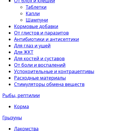
От блох и клещей
Таблетки
Капли
Шампуни
Кормовые добавки
От глистов и паразитов
Антибиотики и антисептики
Для глаз и ушей
Для ЖКТ
Для костей и суставов
От боли и воспалений
Успокоительные и контрацептивы
Расходные материалы
Стимуляторы обмена веществ
Рыбы, рептилии
Корма
Грызуны
Лакомства