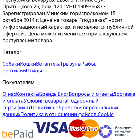
Притыцкого 26, пом. 120 · УНП 190936687 ·
Зарегистрирован Минским горисполкомом 15
октября 2014 г. Цена на товары "под заказ" носит
информационный характер, и не является публичной
офертой . Цена может измениться при следующем
поступлении товара.
Каталог
Собаки
Кошки
Ветаптека
Грызуны
Рыбы,
рептилии
Птицы
Покупателям
О нас
Контакты
Бренды
Блог
Вопросы и ответы
Доставка
и оплата
Условия возврата
Подарочный
сертификат
Политика обработки персональных
данных
Политика в отношении файлов Cookie