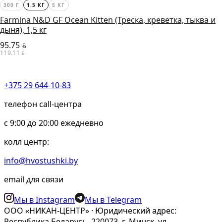
300 Г
1.5 КГ
5 КГ
Farmina N&D GF Ocean Kitten (Треска, креветка, тыква и
дыня), 1,5 кг
95.75
BYN
119.11
BYN
+375 29 644-10-83
телефон call-центра
c 9:00 до 20:00 ежедневно
колл центр:
info@hvostushki.by
email для связи
Мы в Instagram
Мы в Telegram
ООО «НИКАН-ЦЕНТР» · Юридический адрес:
Республика Беларусь, 220073, г. Минск, ул.