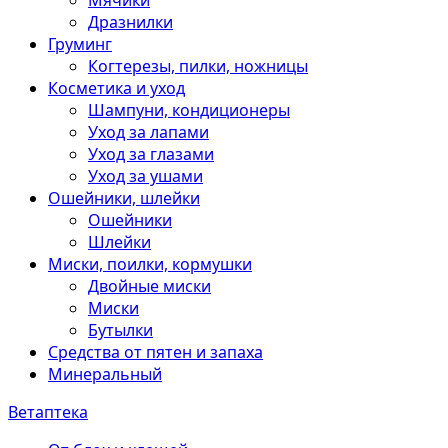
Мячики
Дразнилки
Груминг
Когтерезы, пилки, ножницы
Косметика и уход
Шампуни, кондиционеры
Уход за лапами
Уход за глазами
Уход за ушами
Ошейники, шлейки
Ошейники
Шлейки
Миски, поилки, кормушки
Двойные миски
Миски
Бутылки
Средства от пятен и запаха
Минеральный
Ветаптека