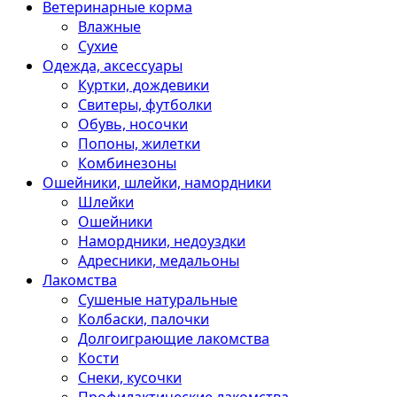
Ветеринарные корма
Влажные
Сухие
Одежда, аксессуары
Куртки, дождевики
Свитеры, футболки
Обувь, носочки
Попоны, жилетки
Комбинезоны
Ошейники, шлейки, намордники
Шлейки
Ошейники
Намордники, недоуздки
Адресники, медальоны
Лакомства
Сушеные натуральные
Колбаски, палочки
Долгоиграющие лакомства
Кости
Снеки, кусочки