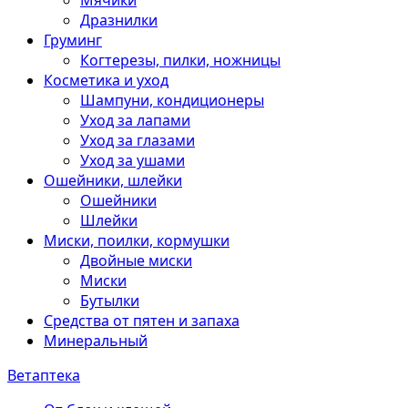
Мячики
Дразнилки
Груминг
Когтерезы, пилки, ножницы
Косметика и уход
Шампуни, кондиционеры
Уход за лапами
Уход за глазами
Уход за ушами
Ошейники, шлейки
Ошейники
Шлейки
Миски, поилки, кормушки
Двойные миски
Миски
Бутылки
Средства от пятен и запаха
Минеральный
Ветаптека