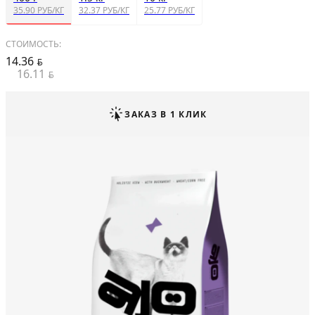
35.90 РУБ/КГ
32.37 РУБ/КГ
25.77 РУБ/КГ
СТОИМОСТЬ:
14.36
BYN
16.11
BYN
ЗАКАЗ В 1 КЛИК