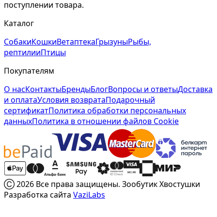
поступлении товара.
Каталог
Собаки
Кошки
Ветаптека
Грызуны
Рыбы,
рептилии
Птицы
Покупателям
О нас
Контакты
Бренды
Блог
Вопросы и ответы
Доставка
и оплата
Условия возврата
Подарочный
сертификат
Политика обработки персональных
данных
Политика в отношении файлов Cookie
Ⓒ 2026 Все права защищены. Зообутик Хвостушки
Разработка сайта
VaziLabs