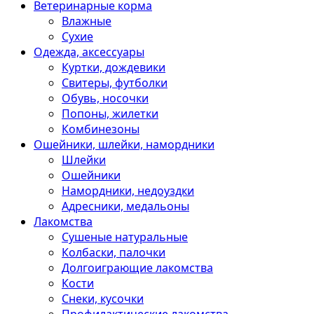
Ветеринарные корма
Влажные
Сухие
Одежда, аксессуары
Куртки, дождевики
Свитеры, футболки
Обувь, носочки
Попоны, жилетки
Комбинезоны
Ошейники, шлейки, намордники
Шлейки
Ошейники
Намордники, недоуздки
Адресники, медальоны
Лакомства
Сушеные натуральные
Колбаски, палочки
Долгоиграющие лакомства
Кости
Снеки, кусочки