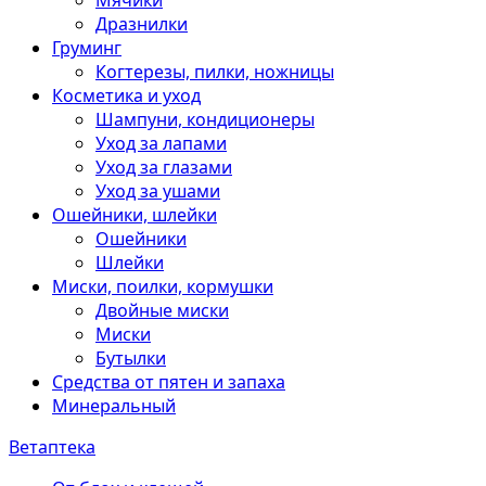
Мячики
Дразнилки
Груминг
Когтерезы, пилки, ножницы
Косметика и уход
Шампуни, кондиционеры
Уход за лапами
Уход за глазами
Уход за ушами
Ошейники, шлейки
Ошейники
Шлейки
Миски, поилки, кормушки
Двойные миски
Миски
Бутылки
Средства от пятен и запаха
Минеральный
Ветаптека