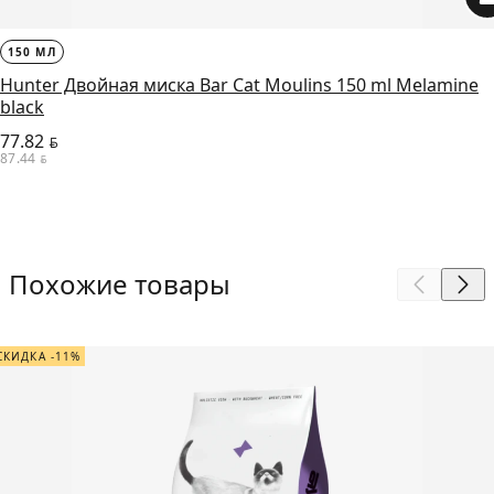
150 МЛ
Hunter Двойная миска Bar Cat Moulins 150 ml Melamine
black
77.82
BYN
87.44
BYN
Похожие товары
СКИДКА -11%