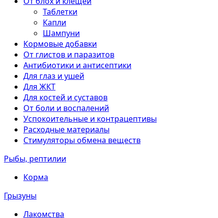
От блох и клещей
Таблетки
Капли
Шампуни
Кормовые добавки
От глистов и паразитов
Антибиотики и антисептики
Для глаз и ушей
Для ЖКТ
Для костей и суставов
От боли и воспалений
Успокоительные и контрацептивы
Расходные материалы
Стимуляторы обмена веществ
Рыбы, рептилии
Корма
Грызуны
Лакомства