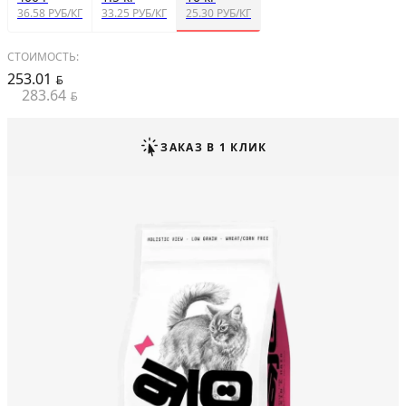
36.58 РУБ/КГ
33.25 РУБ/КГ
25.30 РУБ/КГ
СТОИМОСТЬ:
253.01
BYN
283.64
BYN
ЗАКАЗ В 1 КЛИК