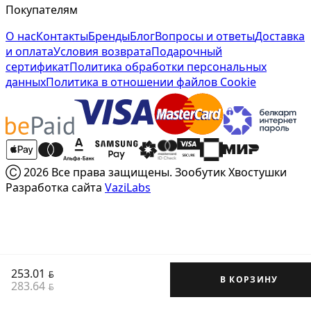
Покупателям
О нас
Контакты
Бренды
Блог
Вопросы и ответы
Доставка
и оплата
Условия возврата
Подарочный
сертификат
Политика обработки персональных
данных
Политика в отношении файлов Cookie
Ⓒ 2026 Все права защищены. Зообутик Хвостушки
Разработка сайта
VaziLabs
253.01
BYN
В КОРЗИНУ
283.64
BYN