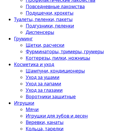
Профилактические лакомства
Повседневные лакомства
Подушечки, крокеты
Туалеты, пеленки, пакеты
Подгузники, пеленки
Диспенсеры
Груминг
Щетки, расчески
Фурминаторы, тримеры, грумеры
Когтерезы, пилки, ножницы
Косметика и уход
Шампуни, кондиционеры
Уход за ушами
Уход за лапами
Уход за глазами
Воротники защитные
Игрушки
Мячи
Игрушки для зубов и десен
Веревки, канаты
Кольца, тарелки