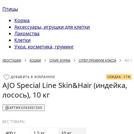
Птицы
Корма
Аксессуары, игрушки для клетки
Лакомства
Клетки
Уход, косметика, груминг
ХВОСТУШКИ
КОШКИ
СУХИЕ КОРМА
СУПЕР-ПРЕМИУМ КЛАССА
AJO SP
ДОБАВИТЬ В ИЗБРАННОЕ
СКИДКА -11%
AJO Special Line Skin&Hair (индейка,
лосось), 10 кг
АРТИКУЛ
43001500
ВЕС ТОВАРА:
400 г
1.5 кг
10 кг