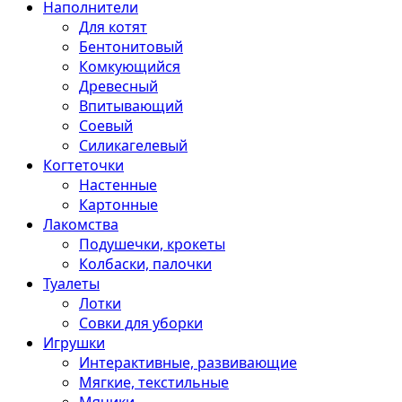
Наполнители
Для котят
Бентонитовый
Комкующийся
Древесный
Впитывающий
Соевый
Силикагелевый
Когтеточки
Настенные
Картонные
Лакомства
Подушечки, крокеты
Колбаски, палочки
Туалеты
Лотки
Совки для уборки
Игрушки
Интерактивные, развивающие
Мягкие, текстильные