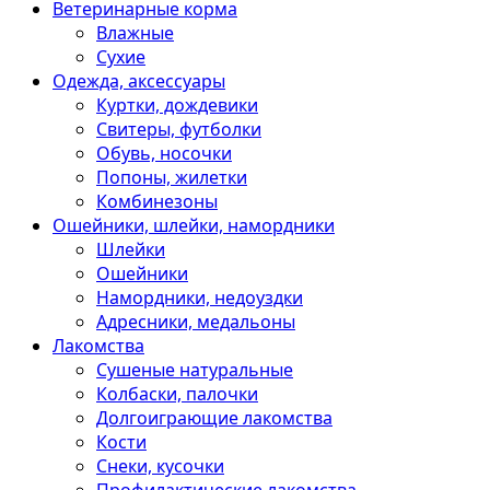
Ветеринарные корма
Влажные
Сухие
Одежда, аксессуары
Куртки, дождевики
Свитеры, футболки
Обувь, носочки
Попоны, жилетки
Комбинезоны
Ошейники, шлейки, намордники
Шлейки
Ошейники
Намордники, недоуздки
Адресники, медальоны
Лакомства
Сушеные натуральные
Колбаски, палочки
Долгоиграющие лакомства
Кости
Снеки, кусочки