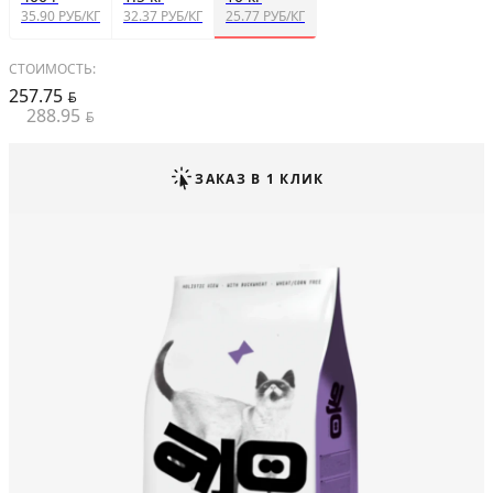
35.90 РУБ/КГ
32.37 РУБ/КГ
25.77 РУБ/КГ
СТОИМОСТЬ:
257.75
BYN
288.95
BYN
ЗАКАЗ В 1 КЛИК