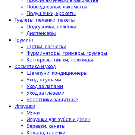
Профилактические лакомства
Повседневные лакомства
Подушечки, крокеты
Туалеты, пеленки, пакеты
Подгузники, пеленки
Диспенсеры
Груминг
Щетки, расчески
Фурминаторы, тримеры, грумеры
Когтерезы, пилки, ножницы
Косметика и уход
Шампуни, кондиционеры
Уход за ушами
Уход за лапами
Уход за глазами
Воротники защитные
Игрушки
Мячи
Игрушки для зубов и десен
Веревки, канаты
Кольца, тарелки