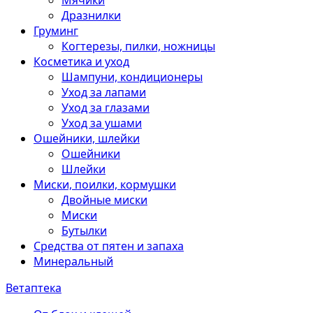
Мячики
Дразнилки
Груминг
Когтерезы, пилки, ножницы
Косметика и уход
Шампуни, кондиционеры
Уход за лапами
Уход за глазами
Уход за ушами
Ошейники, шлейки
Ошейники
Шлейки
Миски, поилки, кормушки
Двойные миски
Миски
Бутылки
Средства от пятен и запаха
Минеральный
Ветаптека