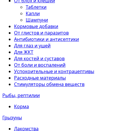
От блох и клещей
Таблетки
Капли
Шампуни
Кормовые добавки
От глистов и паразитов
Антибиотики и антисептики
Для глаз и ушей
Для ЖКТ
Для костей и суставов
От боли и воспалений
Успокоительные и контрацептивы
Расходные материалы
Стимуляторы обмена веществ
Рыбы, рептилии
Корма
Грызуны
Лакомства