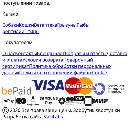
поступлении товара.
Каталог
Собаки
Кошки
Ветаптека
Грызуны
Рыбы,
рептилии
Птицы
Покупателям
О нас
Контакты
Бренды
Блог
Вопросы и ответы
Доставка
и оплата
Условия возврата
Подарочный
сертификат
Политика обработки персональных
данных
Политика в отношении файлов Cookie
Ⓒ 2026 Все права защищены. Зообутик Хвостушки
Разработка сайта
VaziLabs