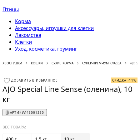
Птицы
Корма
Аксессуары, игрушки для клетки
Лакомства
Клетки
Уход, косметика, груминг
ХВОСТУШКИ
КОШКИ
СУХИЕ КОРМА
СУПЕР-ПРЕМИУМ КЛАССА
AJO SP
ДОБАВИТЬ В ИЗБРАННОЕ
СКИДКА -11%
AJO Special Line Sense (оленина), 10
кг
АРТИКУЛ
43001250
ВЕС ТОВАРА:
400 г
1.5 кг
10 кг