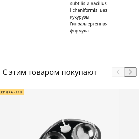
subtilis и Bacillus
licheniformis. Без
кукурузы.
Гипоаллергенная
формула
С этим товаром покупают
СКИДКА -11%