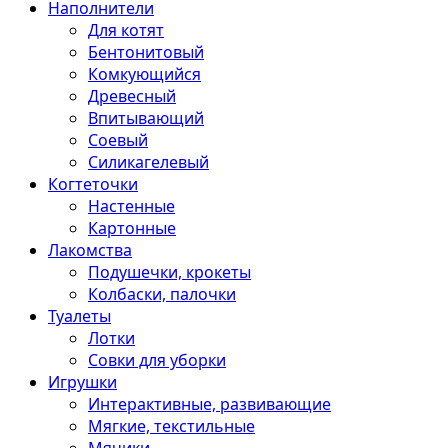
Наполнители
Для котят
Бентонитовый
Комкующийся
Древесный
Впитывающий
Соевый
Силикагелевый
Когтеточки
Настенные
Картонные
Лакомства
Подушечки, крокеты
Колбаски, палочки
Туалеты
Лотки
Совки для уборки
Игрушки
Интерактивные, развивающие
Мягкие, текстильные