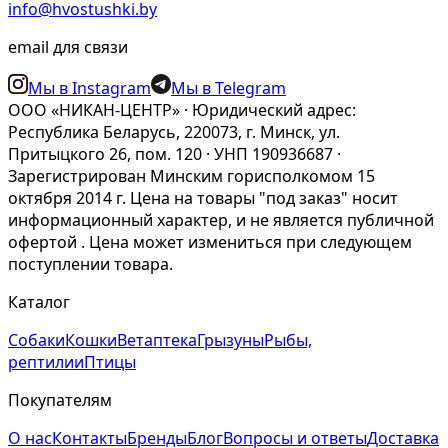
info@hvostushki.by
email для связи
Мы в Instagram
Мы в Telegram
ООО «НИКАН-ЦЕНТР» · Юридический адрес:
Республика Беларусь, 220073, г. Минск, ул.
Притыцкого 26, пом. 120 · УНП 190936687 ·
Зарегистрирован Минским горисполкомом 15
октября 2014 г. Цена на товары "под заказ" носит
информационный характер, и не является публичной
офертой . Цена может измениться при следующем
поступлении товара.
Каталог
Собаки
Кошки
Ветаптека
Грызуны
Рыбы,
рептилии
Птицы
Покупателям
О нас
Контакты
Бренды
Блог
Вопросы и ответы
Доставка