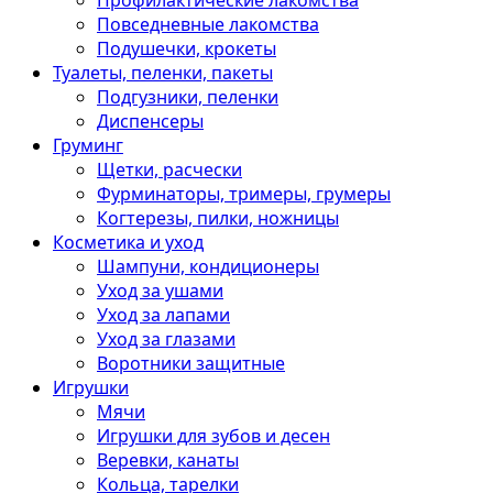
Профилактические лакомства
Повседневные лакомства
Подушечки, крокеты
Туалеты, пеленки, пакеты
Подгузники, пеленки
Диспенсеры
Груминг
Щетки, расчески
Фурминаторы, тримеры, грумеры
Когтерезы, пилки, ножницы
Косметика и уход
Шампуни, кондиционеры
Уход за ушами
Уход за лапами
Уход за глазами
Воротники защитные
Игрушки
Мячи
Игрушки для зубов и десен
Веревки, канаты
Кольца, тарелки