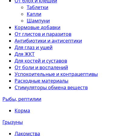
От блох и клещей
Таблетки
Капли
Шампуни
Кормовые добавки
От глистов и паразитов
Антибиотики и антисептики
Для глаз и ушей
Для ЖКТ
Для костей и суставов
От боли и воспалений
Успокоительные и контрацептивы
Расходные материалы
Стимуляторы обмена веществ
Рыбы, рептилии
Корма
Грызуны
Лакомства