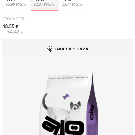
35.90 РУБ/КГ
32.37 РУБ/КГ
25.77 РУБ/КГ
СТОИМОСТЬ:
48.55
BYN
54.42
BYN
ЗАКАЗ В 1 КЛИК