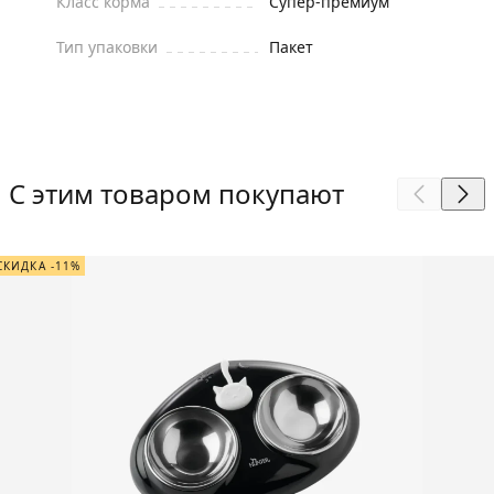
Класс корма
Супер-премиум
Тип упаковки
Пакет
С этим товаром покупают
СКИДКА -11%