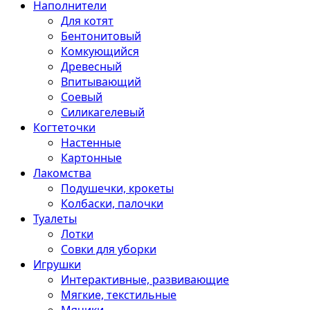
Наполнители
Для котят
Бентонитовый
Комкующийся
Древесный
Впитывающий
Соевый
Силикагелевый
Когтеточки
Настенные
Картонные
Лакомства
Подушечки, крокеты
Колбаски, палочки
Туалеты
Лотки
Совки для уборки
Игрушки
Интерактивные, развивающие
Мягкие, текстильные