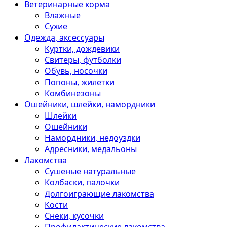
Ветеринарные корма
Влажные
Сухие
Одежда, аксессуары
Куртки, дождевики
Свитеры, футболки
Обувь, носочки
Попоны, жилетки
Комбинезоны
Ошейники, шлейки, намордники
Шлейки
Ошейники
Намордники, недоуздки
Адресники, медальоны
Лакомства
Сушеные натуральные
Колбаски, палочки
Долгоиграющие лакомства
Кости
Снеки, кусочки