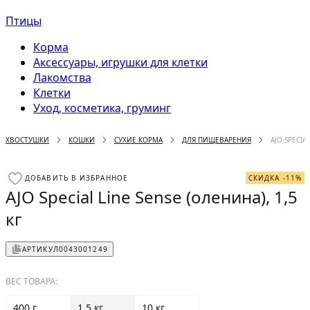
Птицы
Корма
Аксессуары, игрушки для клетки
Лакомства
Клетки
Уход, косметика, груминг
ХВОСТУШКИ
КОШКИ
СУХИЕ КОРМА
ДЛЯ ПИЩЕВАРЕНИЯ
AJO SPECIA
ДОБАВИТЬ В ИЗБРАННОЕ
СКИДКА -11%
AJO Special Line Sense (оленина), 1,5
кг
АРТИКУЛ
0043001249
ВЕС ТОВАРА:
400 г
1.5 кг
10 кг