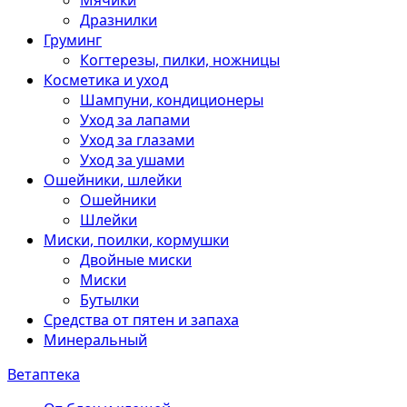
Мячики
Дразнилки
Груминг
Когтерезы, пилки, ножницы
Косметика и уход
Шампуни, кондиционеры
Уход за лапами
Уход за глазами
Уход за ушами
Ошейники, шлейки
Ошейники
Шлейки
Миски, поилки, кормушки
Двойные миски
Миски
Бутылки
Средства от пятен и запаха
Минеральный
Ветаптека