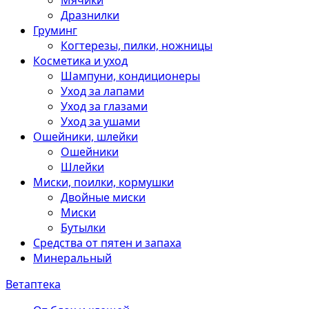
Мячики
Дразнилки
Груминг
Когтерезы, пилки, ножницы
Косметика и уход
Шампуни, кондиционеры
Уход за лапами
Уход за глазами
Уход за ушами
Ошейники, шлейки
Ошейники
Шлейки
Миски, поилки, кормушки
Двойные миски
Миски
Бутылки
Средства от пятен и запаха
Минеральный
Ветаптека