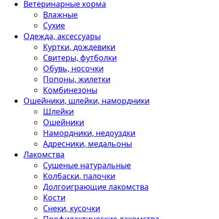
Ветеринарные корма
Влажные
Сухие
Одежда, аксессуары
Куртки, дождевики
Свитеры, футболки
Обувь, носочки
Попоны, жилетки
Комбинезоны
Ошейники, шлейки, намордники
Шлейки
Ошейники
Намордники, недоуздки
Адресники, медальоны
Лакомства
Сушеные натуральные
Колбаски, палочки
Долгоиграющие лакомства
Кости
Снеки, кусочки