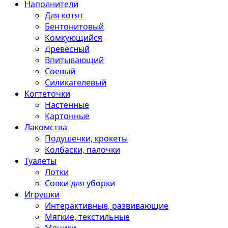
Наполнители
Для котят
Бентонитовый
Комкующийся
Древесный
Впитывающий
Соевый
Силикагелевый
Когтеточки
Настенные
Картонные
Лакомства
Подушечки, крокеты
Колбаски, палочки
Туалеты
Лотки
Совки для уборки
Игрушки
Интерактивные, развивающие
Мягкие, текстильные