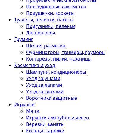
Профилактические лакомства
Повседневные лакомства
Подушечки, крокеты
Туалеты, пеленки, пакеты
Подгузники, пеленки
Диспенсеры
Груминг
Щетки, расчески
Фурминаторы, тримеры, грумеры
Когтерезы, пилки, ножницы
Косметика и уход
Шампуни, кондиционеры
Уход за ушами
Уход за лапами
Уход за глазами
Воротники защитные
Игрушки
Мячи
Игрушки для зубов и десен
Веревки, канаты
Кольца, тарелки