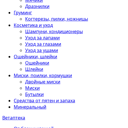
Мячики
Дразнилки
Груминг
Когтерезы, пилки, ножницы
Косметика и уход
Шампуни, кондиционеры
Уход за лапами
Уход за глазами
Уход за ушами
Ошейники, шлейки
Ошейники
Шлейки
Миски, поилки, кормушки
Двойные миски
Миски
Бутылки
Средства от пятен и запаха
Минеральный
Ветаптека