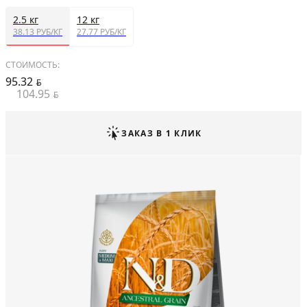
2.5 кг
12 кг
38.13 РУБ/КГ
27.77 РУБ/КГ
СТОИМОСТЬ:
95.32
BYN
104.95
BYN
ЗАКАЗ В 1 КЛИК