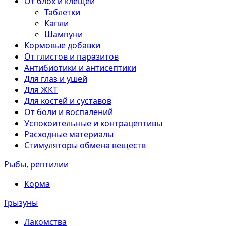
От блох и клещей
Таблетки
Капли
Шампуни
Кормовые добавки
От глистов и паразитов
Антибиотики и антисептики
Для глаз и ушей
Для ЖКТ
Для костей и суставов
От боли и воспалений
Успокоительные и контрацептивы
Расходные материалы
Стимуляторы обмена веществ
Рыбы, рептилии
Корма
Грызуны
Лакомства