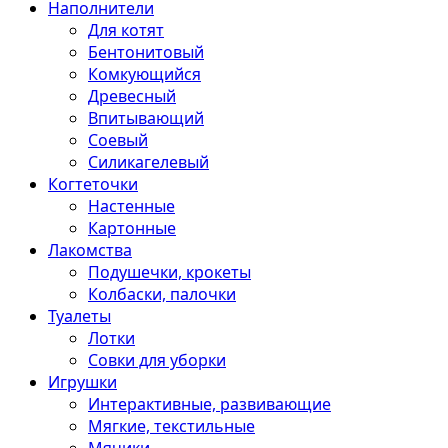
Наполнители
Для котят
Бентонитовый
Комкующийся
Древесный
Впитывающий
Соевый
Силикагелевый
Когтеточки
Настенные
Картонные
Лакомства
Подушечки, крокеты
Колбаски, палочки
Туалеты
Лотки
Совки для уборки
Игрушки
Интерактивные, развивающие
Мягкие, текстильные