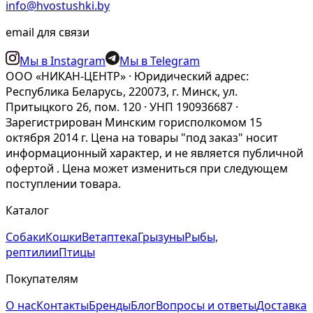
info@hvostushki.by
email для связи
Мы в Instagram
Мы в Telegram
ООО «НИКАН-ЦЕНТР» · Юридический адрес:
Республика Беларусь, 220073, г. Минск, ул.
Притыцкого 26, пом. 120 · УНП 190936687 ·
Зарегистрирован Минским горисполкомом 15
октября 2014 г. Цена на товары "под заказ" носит
информационный характер, и не является публичной
офертой . Цена может измениться при следующем
поступлении товара.
Каталог
Собаки
Кошки
Ветаптека
Грызуны
Рыбы,
рептилии
Птицы
Покупателям
О нас
Контакты
Бренды
Блог
Вопросы и ответы
Доставка