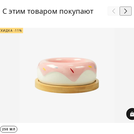
С этим товаром покупают
СКИДКА -11%
250 МЛ