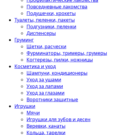
Профилактические лакомства
Повседневные лакомства
Подушечки, крокеты
Туалеты, пеленки, пакеты
Подгузники, пеленки
Диспенсеры
Груминг
Щетки, расчески
Фурминаторы, тримеры, грумеры
Когтерезы, пилки, ножницы
Косметика и уход
Шампуни, кондиционеры
Уход за ушами
Уход за лапами
Уход за глазами
Воротники защитные
Игрушки
Мячи
Игрушки для зубов и десен
Веревки, канаты
Кольца, тарелки