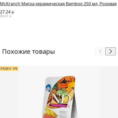
Mr.Kranch Миска керамическая Bamboo 250 мл, Розовая
27.24
BYN
30.61
BYN
Похожие товары
СКИДКА -9%