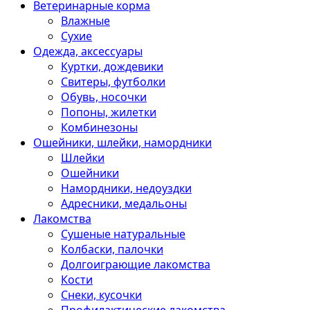
Ветеринарные корма
Влажные
Сухие
Одежда, аксессуары
Куртки, дождевики
Свитеры, футболки
Обувь, носочки
Попоны, жилетки
Комбинезоны
Ошейники, шлейки, намордники
Шлейки
Ошейники
Намордники, недоуздки
Адресники, медальоны
Лакомства
Сушеные натуральные
Колбаски, палочки
Долгоиграющие лакомства
Кости
Снеки, кусочки