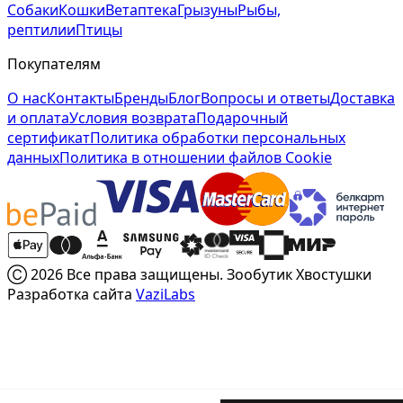
Собаки
Кошки
Ветаптека
Грызуны
Рыбы,
рептилии
Птицы
Покупателям
О нас
Контакты
Бренды
Блог
Вопросы и ответы
Доставка
и оплата
Условия возврата
Подарочный
сертификат
Политика обработки персональных
данных
Политика в отношении файлов Cookie
Ⓒ 2026 Все права защищены. Зообутик Хвостушки
Разработка сайта
VaziLabs