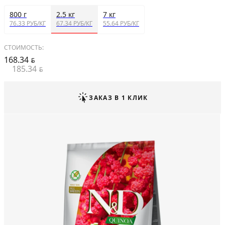
800 г
2.5 кг
7 кг
76.33 РУБ/КГ
67.34 РУБ/КГ
55.64 РУБ/КГ
СТОИМОСТЬ:
168.34
BYN
185.34
BYN
ЗАКАЗ В 1 КЛИК