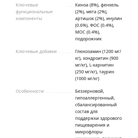
Ключевые
Киноа (8%), фенхель
функциональные
(2%), мята (2%),
компоненты
артишок (2%), инулин
(0.6%), ФОС (0.4%),
МОС (0.4%),
подорожник
Ключевые добавки
Глюкозамин (1200 мг/
кг), хондроитин (900
мг/кг), L-карнитин
(250 мг/кг), таурин
(1000 мг/кг)
Особенности
Беззерновой,
гипоаллергенный,
сбалансированный
состав для
поддержки здорового
пищеварения и
микрофлоры