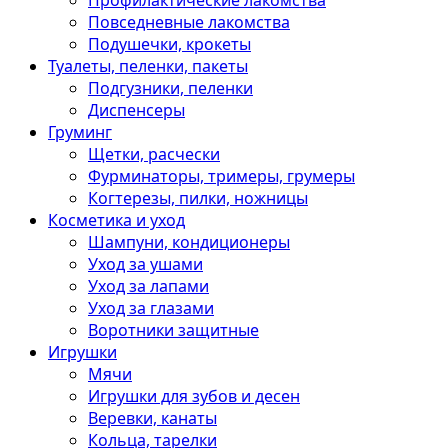
Профилактические лакомства
Повседневные лакомства
Подушечки, крокеты
Туалеты, пеленки, пакеты
Подгузники, пеленки
Диспенсеры
Груминг
Щетки, расчески
Фурминаторы, тримеры, грумеры
Когтерезы, пилки, ножницы
Косметика и уход
Шампуни, кондиционеры
Уход за ушами
Уход за лапами
Уход за глазами
Воротники защитные
Игрушки
Мячи
Игрушки для зубов и десен
Веревки, канаты
Кольца, тарелки