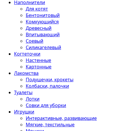
Наполнители
Для котят
Бентонитовый
Комкующийся
Древесный
Впитывающий
Соевый
Силикагелевый
Когтеточки
Настенные
Картонные
Лакомства
Подушечки, крокеты
Колбаски, палочки
Туалеты
Лотки
Совки для уборки
Игрушки
Интерактивные, развивающие
Мягкие, текстильные