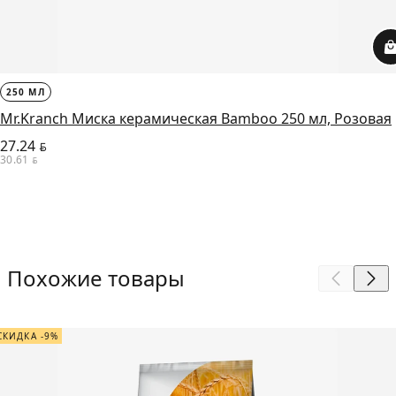
250 МЛ
Mr.Kranch Миска керамическая Bamboo 250 мл, Розовая
27.24
BYN
30.61
BYN
Похожие товары
СКИДКА -9%