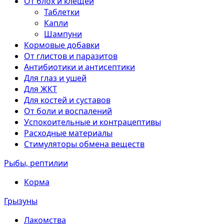
От блох и клещей
Таблетки
Капли
Шампуни
Кормовые добавки
От глистов и паразитов
Антибиотики и антисептики
Для глаз и ушей
Для ЖКТ
Для костей и суставов
От боли и воспалений
Успокоительные и контрацептивы
Расходные материалы
Стимуляторы обмена веществ
Рыбы, рептилии
Корма
Грызуны
Лакомства