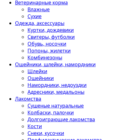
Ветеринарные корма
Влажные
Сухие
Одежда, аксессуары
Куртки, дождевики
Свитеры, футболки
Обувь, носочки
Попоны, жилетки
Комбинезоны
Ошейники, шлейки, намордники
Шлейки
Ошейники
Намордники, недоуздки
Адресники, медальоны
Лакомства
Сушеные натуральные
Колбаски, палочки
Долгоиграющие лакомства
Кости
Снеки, кусочки