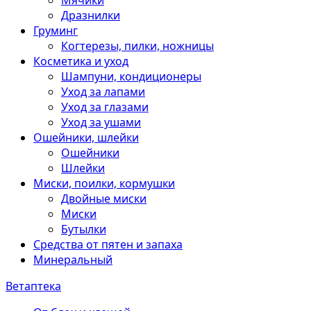
Мячики
Дразнилки
Груминг
Когтерезы, пилки, ножницы
Косметика и уход
Шампуни, кондиционеры
Уход за лапами
Уход за глазами
Уход за ушами
Ошейники, шлейки
Ошейники
Шлейки
Миски, поилки, кормушки
Двойные миски
Миски
Бутылки
Средства от пятен и запаха
Минеральный
Ветаптека