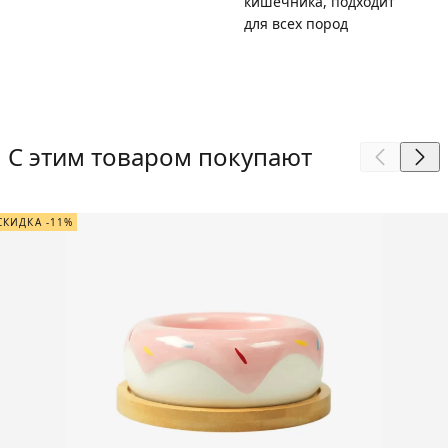
кишечника, подходит
для всех пород
С этим товаром покупают
СКИДКА -11%