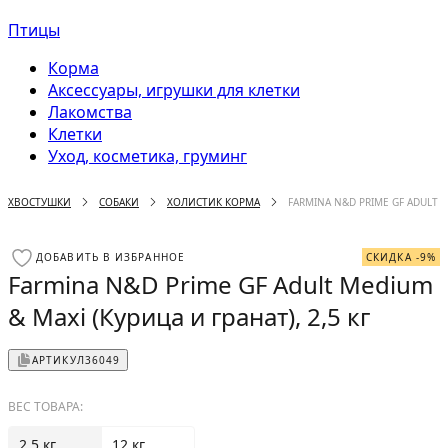
Птицы
Корма
Аксессуары, игрушки для клетки
Лакомства
Клетки
Уход, косметика, груминг
ХВОСТУШКИ
СОБАКИ
ХОЛИСТИК КОРМА
FARMINA N&D PRIME GF ADULT ME
ДОБАВИТЬ В ИЗБРАННОЕ
СКИДКА -9%
Farmina N&D Prime GF Adult Medium
& Maxi (Курица и гранат), 2,5 кг
АРТИКУЛ
36049
ВЕС ТОВАРА:
2.5 кг
12 кг