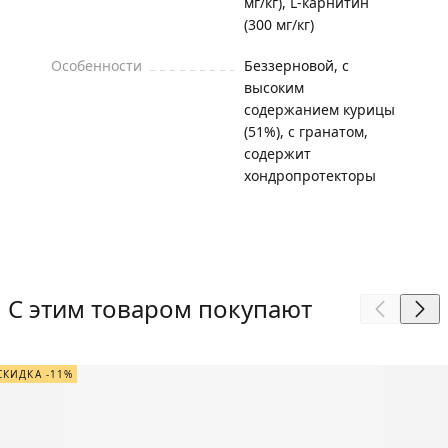
мг/кг), L-карнитин
(300 мг/кг)
Особенности
Беззерновой, с
высоким
содержанием курицы
(51%), с гранатом,
содержит
хондропротекторы
С этим товаром покупают
СКИДКА -11%