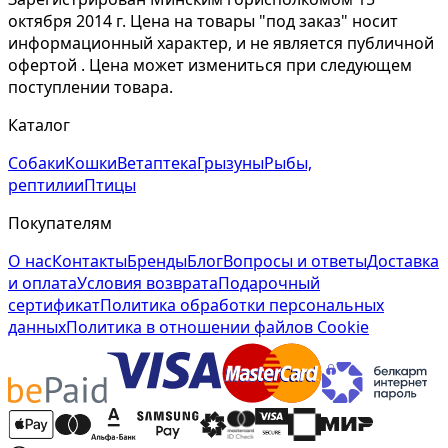
октября 2014 г. Цена на товары "под заказ" носит
информационный характер, и не является публичной
офертой . Цена может измениться при следующем
поступлении товара.
Каталог
Собаки
Кошки
Ветаптека
Грызуны
Рыбы,
рептилии
Птицы
Покупателям
О нас
Контакты
Бренды
Блог
Вопросы и ответы
Доставка
и оплата
Условия возврата
Подарочный
сертификат
Политика обработки персональных
данных
Политика в отношении файлов Cookie