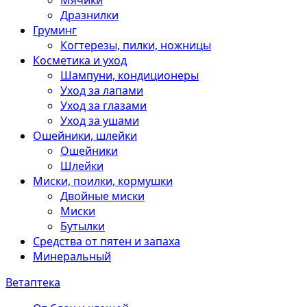
Мячики
Дразнилки
Груминг
Когтерезы, пилки, ножницы
Косметика и уход
Шампуни, кондиционеры
Уход за лапами
Уход за глазами
Уход за ушами
Ошейники, шлейки
Ошейники
Шлейки
Миски, поилки, кормушки
Двойные миски
Миски
Бутылки
Средства от пятен и запаха
Минеральный
Ветаптека