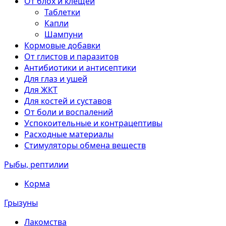
От блох и клещей
Таблетки
Капли
Шампуни
Кормовые добавки
От глистов и паразитов
Антибиотики и антисептики
Для глаз и ушей
Для ЖКТ
Для костей и суставов
От боли и воспалений
Успокоительные и контрацептивы
Расходные материалы
Стимуляторы обмена веществ
Рыбы, рептилии
Корма
Грызуны
Лакомства