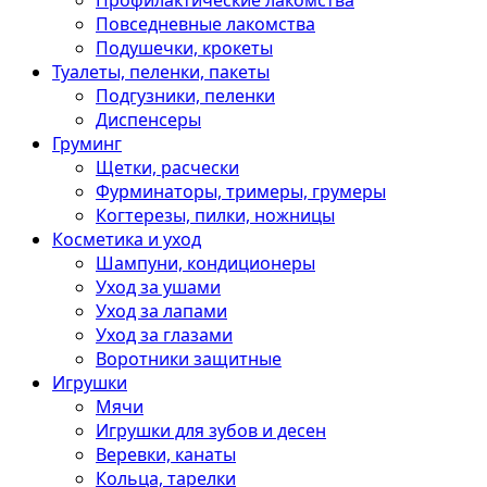
Профилактические лакомства
Повседневные лакомства
Подушечки, крокеты
Туалеты, пеленки, пакеты
Подгузники, пеленки
Диспенсеры
Груминг
Щетки, расчески
Фурминаторы, тримеры, грумеры
Когтерезы, пилки, ножницы
Косметика и уход
Шампуни, кондиционеры
Уход за ушами
Уход за лапами
Уход за глазами
Воротники защитные
Игрушки
Мячи
Игрушки для зубов и десен
Веревки, канаты
Кольца, тарелки