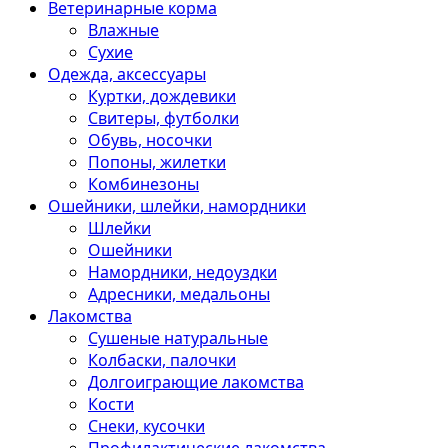
Ветеринарные корма
Влажные
Сухие
Одежда, аксессуары
Куртки, дождевики
Свитеры, футболки
Обувь, носочки
Попоны, жилетки
Комбинезоны
Ошейники, шлейки, намордники
Шлейки
Ошейники
Намордники, недоуздки
Адресники, медальоны
Лакомства
Сушеные натуральные
Колбаски, палочки
Долгоиграющие лакомства
Кости
Снеки, кусочки