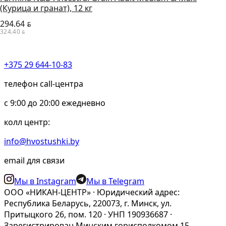
(Курица и гранат), 12 кг
294.64
BYN
324.40
BYN
+375 29 644-10-83
телефон call-центра
c 9:00 до 20:00 ежедневно
колл центр:
info@hvostushki.by
email для связи
Мы в Instagram
Мы в Telegram
ООО «НИКАН-ЦЕНТР» · Юридический адрес:
Республика Беларусь, 220073, г. Минск, ул.
Притыцкого 26, пом. 120 · УНП 190936687 ·
Зарегистрирован Минским горисполкомом 15