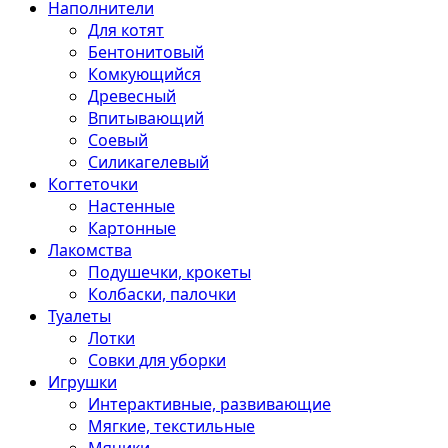
Наполнители
Для котят
Бентонитовый
Комкующийся
Древесный
Впитывающий
Соевый
Силикагелевый
Когтеточки
Настенные
Картонные
Лакомства
Подушечки, крокеты
Колбаски, палочки
Туалеты
Лотки
Совки для уборки
Игрушки
Интерактивные, развивающие
Мягкие, текстильные