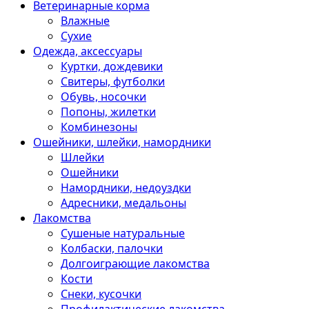
Ветеринарные корма
Влажные
Сухие
Одежда, аксессуары
Куртки, дождевики
Свитеры, футболки
Обувь, носочки
Попоны, жилетки
Комбинезоны
Ошейники, шлейки, намордники
Шлейки
Ошейники
Намордники, недоуздки
Адресники, медальоны
Лакомства
Сушеные натуральные
Колбаски, палочки
Долгоиграющие лакомства
Кости
Снеки, кусочки