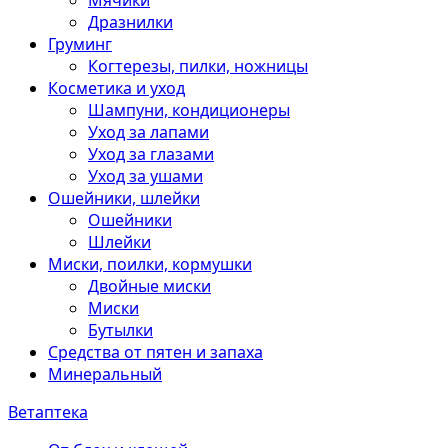
Мячики
Дразнилки
Груминг
Когтерезы, пилки, ножницы
Косметика и уход
Шампуни, кондиционеры
Уход за лапами
Уход за глазами
Уход за ушами
Ошейники, шлейки
Ошейники
Шлейки
Миски, поилки, кормушки
Двойные миски
Миски
Бутылки
Средства от пятен и запаха
Минеральный
Ветаптека