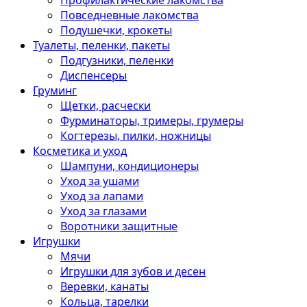
Профилактические лакомства
Повседневные лакомства
Подушечки, крокеты
Туалеты, пеленки, пакеты
Подгузники, пеленки
Диспенсеры
Груминг
Щетки, расчески
Фурминаторы, тримеры, грумеры
Когтерезы, пилки, ножницы
Косметика и уход
Шампуни, кондиционеры
Уход за ушами
Уход за лапами
Уход за глазами
Воротники защитные
Игрушки
Мячи
Игрушки для зубов и десен
Веревки, канаты
Кольца, тарелки