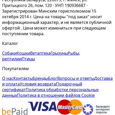
Притыцкого 26, пом. 120 · УНП 190936687 ·
Зарегистрирован Минским горисполкомом 15
октября 2014 г. Цена на товары "под заказ" носит
информационный характер, и не является публичной
офертой . Цена может измениться при следующем
поступлении товара.
Каталог
Собаки
Кошки
Ветаптека
Грызуны
Рыбы,
рептилии
Птицы
Покупателям
О нас
Контакты
Бренды
Блог
Вопросы и ответы
Доставка
и оплата
Условия возврата
Подарочный
сертификат
Политика обработки персональных
данных
Политика в отношении файлов Cookie