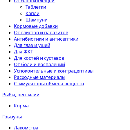
От блох и клещей
Таблетки
Капли
Шампуни
Кормовые добавки
От глистов и паразитов
Антибиотики и антисептики
Для глаз и ушей
Для ЖКТ
Для костей и суставов
От боли и воспалений
Успокоительные и контрацептивы
Расходные материалы
Стимуляторы обмена веществ
Рыбы, рептилии
Корма
Грызуны
Лакомства