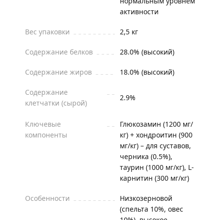
нормальным уровнем
активности
Вес упаковки
2,5 кг
Содержание белков
28.0% (высокий)
Содержание жиров
18.0% (высокий)
Содержание
2.9%
клетчатки (сырой)
Ключевые
Глюкозамин (1200 мг/
компоненты
кг) + хондроитин (900
мг/кг) – для суставов,
черника (0.5%),
таурин (1000 мг/кг), L-
карнитин (300 мг/кг)
Особенности
Низкозерновой
(спельта 10%, овес
10%), высокое