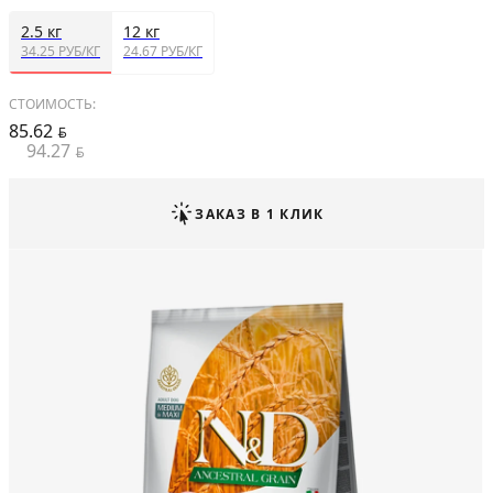
2.5 кг
12 кг
34.25 РУБ/КГ
24.67 РУБ/КГ
СТОИМОСТЬ:
85.62
BYN
94.27
BYN
ЗАКАЗ В 1 КЛИК