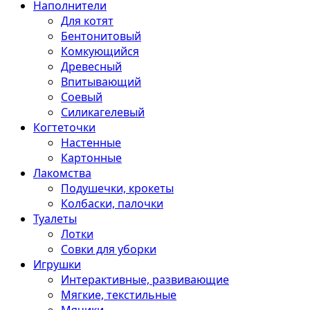
Наполнители
Для котят
Бентонитовый
Комкующийся
Древесный
Впитывающий
Соевый
Силикагелевый
Когтеточки
Настенные
Картонные
Лакомства
Подушечки, крокеты
Колбаски, палочки
Туалеты
Лотки
Совки для уборки
Игрушки
Интерактивные, развивающие
Мягкие, текстильные