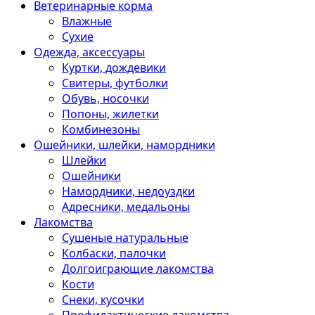
Ветеринарные корма
Влажные
Сухие
Одежда, аксессуары
Куртки, дождевики
Свитеры, футболки
Обувь, носочки
Попоны, жилетки
Комбинезоны
Ошейники, шлейки, намордники
Шлейки
Ошейники
Намордники, недоуздки
Адресники, медальоны
Лакомства
Сушеные натуральные
Колбаски, палочки
Долгоиграющие лакомства
Кости
Снеки, кусочки