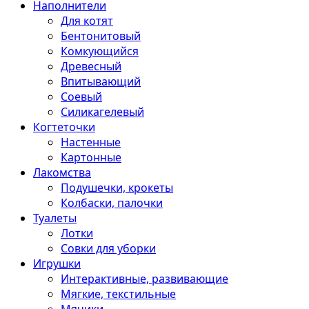
Наполнители
Для котят
Бентонитовый
Комкующийся
Древесный
Впитывающий
Соевый
Силикагелевый
Когтеточки
Настенные
Картонные
Лакомства
Подушечки, крокеты
Колбаски, палочки
Туалеты
Лотки
Совки для уборки
Игрушки
Интерактивные, развивающие
Мягкие, текстильные