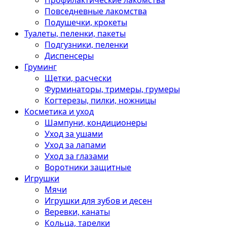
Профилактические лакомства
Повседневные лакомства
Подушечки, крокеты
Туалеты, пеленки, пакеты
Подгузники, пеленки
Диспенсеры
Груминг
Щетки, расчески
Фурминаторы, тримеры, грумеры
Когтерезы, пилки, ножницы
Косметика и уход
Шампуни, кондиционеры
Уход за ушами
Уход за лапами
Уход за глазами
Воротники защитные
Игрушки
Мячи
Игрушки для зубов и десен
Веревки, канаты
Кольца, тарелки