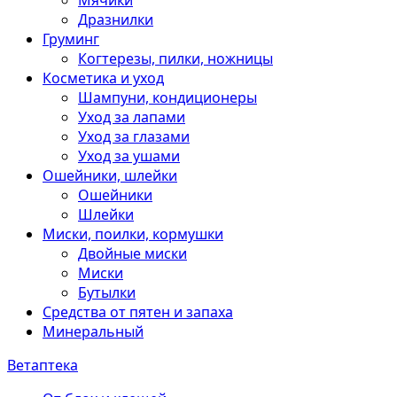
Мячики
Дразнилки
Груминг
Когтерезы, пилки, ножницы
Косметика и уход
Шампуни, кондиционеры
Уход за лапами
Уход за глазами
Уход за ушами
Ошейники, шлейки
Ошейники
Шлейки
Миски, поилки, кормушки
Двойные миски
Миски
Бутылки
Средства от пятен и запаха
Минеральный
Ветаптека