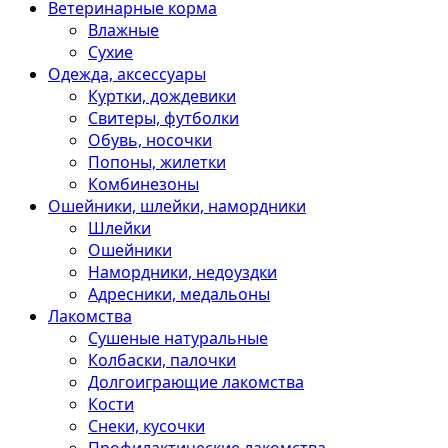
Ветеринарные корма
Влажные
Сухие
Одежда, аксессуары
Куртки, дождевики
Свитеры, футболки
Обувь, носочки
Попоны, жилетки
Комбинезоны
Ошейники, шлейки, намордники
Шлейки
Ошейники
Намордники, недоуздки
Адресники, медальоны
Лакомства
Сушеные натуральные
Колбаски, палочки
Долгоиграющие лакомства
Кости
Снеки, кусочки