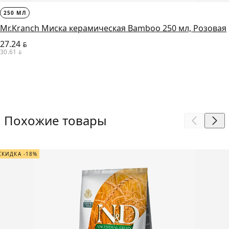
250 МЛ
Mr.Kranch Миска керамическая Bamboo 250 мл, Розовая
27.24
BYN
30.61
BYN
Похожие товары
СКИДКА -18%