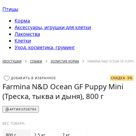
Птицы
Корма
Аксессуары, игрушки для клетки
Лакомства
Клетки
Уход, косметика, груминг
ХВОСТУШКИ
СОБАКИ
ХОЛИСТИК КОРМА
FARMINA N&D OCEAN GF PUPPY M
ДОБАВИТЬ В ИЗБРАННОЕ
СКИДКА -9%
Farmina N&D Ocean GF Puppy Mini
(Треска, тыква и дыня), 800 г
АРТИКУЛ
38784
ВЕС ТОВАРА:
800 г
2.5 кг
7 кг