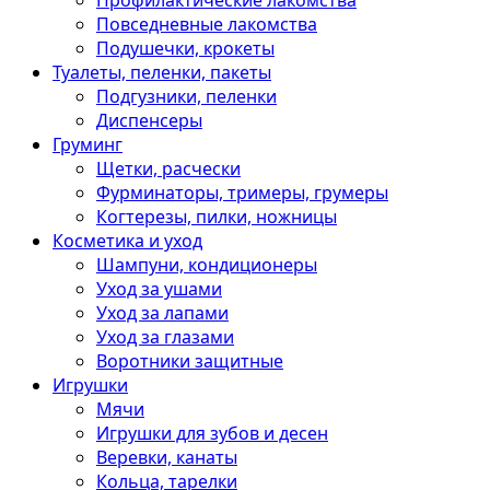
Профилактические лакомства
Повседневные лакомства
Подушечки, крокеты
Туалеты, пеленки, пакеты
Подгузники, пеленки
Диспенсеры
Груминг
Щетки, расчески
Фурминаторы, тримеры, грумеры
Когтерезы, пилки, ножницы
Косметика и уход
Шампуни, кондиционеры
Уход за ушами
Уход за лапами
Уход за глазами
Воротники защитные
Игрушки
Мячи
Игрушки для зубов и десен
Веревки, канаты
Кольца, тарелки