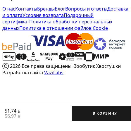
О нас
Контакты
Бренды
Блог
Вопросы и ответы
Доставка
и оплата
Условия возврата
Подарочный
сертификат
Политика обработки персональных
данных
Политика в отношении файлов Cookie
Ⓒ 2026 Все права защищены. Зообутик Хвостушки
Разработка сайта
VaziLabs
51.74
BYN
В КОРЗИНУ
56.97
BYN