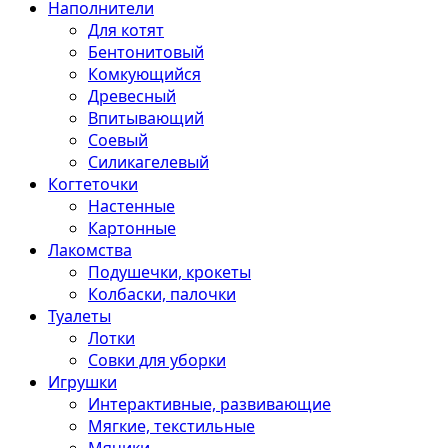
Наполнители
Для котят
Бентонитовый
Комкующийся
Древесный
Впитывающий
Соевый
Силикагелевый
Когтеточки
Настенные
Картонные
Лакомства
Подушечки, крокеты
Колбаски, палочки
Туалеты
Лотки
Совки для уборки
Игрушки
Интерактивные, развивающие
Мягкие, текстильные