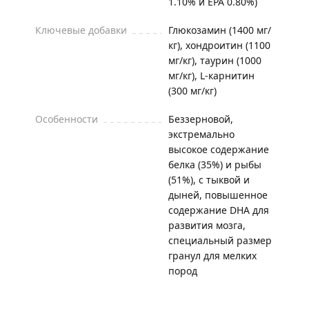
1.10% и EPA 0.80%)
Ключевые добавки
Глюкозамин (1400 мг/
кг), хондроитин (1100
мг/кг), таурин (1000
мг/кг), L-карнитин
(300 мг/кг)
Особенности
Беззерновой,
экстремально
высокое содержание
белка (35%) и рыбы
(51%), с тыквой и
дыней, повышенное
содержание DHA для
развития мозга,
специальный размер
гранул для мелких
пород