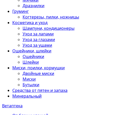
Мячики
Дразнилки
Груминг
Когтерезы, пилки, ножницы
Косметика и уход
Шампуни, кондиционеры
Уход за лапами
Уход за глазами
Уход за ушами
Ошейники, шлейки
Ошейники
Шлейки
Миски, поилки, кормушки
Двойные миски
Миски
Бутылки
Средства от пятен и запаха
Минеральный
Ветаптека