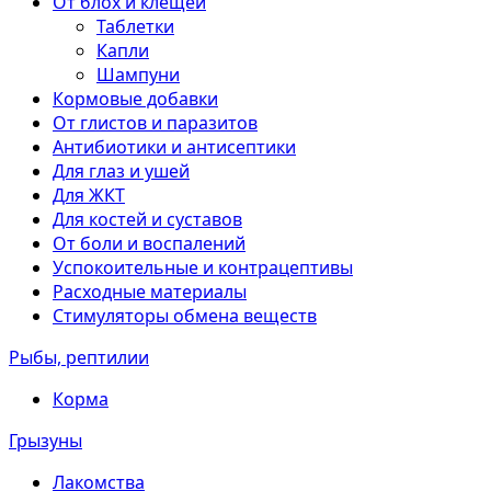
От блох и клещей
Таблетки
Капли
Шампуни
Кормовые добавки
От глистов и паразитов
Антибиотики и антисептики
Для глаз и ушей
Для ЖКТ
Для костей и суставов
От боли и воспалений
Успокоительные и контрацептивы
Расходные материалы
Стимуляторы обмена веществ
Рыбы, рептилии
Корма
Грызуны
Лакомства