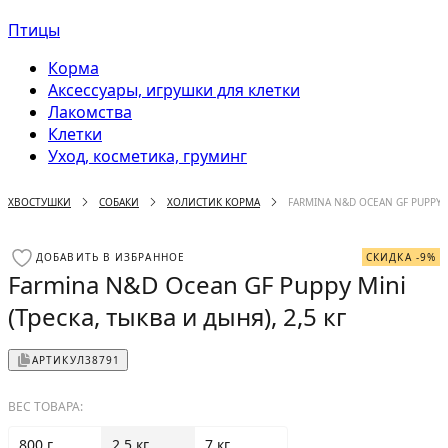
Птицы
Корма
Аксессуары, игрушки для клетки
Лакомства
Клетки
Уход, косметика, груминг
ХВОСТУШКИ
СОБАКИ
ХОЛИСТИК КОРМА
FARMINA N&D OCEAN GF PUPPY M
ДОБАВИТЬ В ИЗБРАННОЕ
СКИДКА -9%
Farmina N&D Ocean GF Puppy Mini
(Треска, тыква и дыня), 2,5 кг
АРТИКУЛ
38791
ВЕС ТОВАРА:
800 г
2.5 кг
7 кг