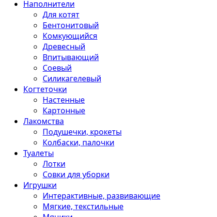
Наполнители
Для котят
Бентонитовый
Комкующийся
Древесный
Впитывающий
Соевый
Силикагелевый
Когтеточки
Настенные
Картонные
Лакомства
Подушечки, крокеты
Колбаски, палочки
Туалеты
Лотки
Совки для уборки
Игрушки
Интерактивные, развивающие
Мягкие, текстильные