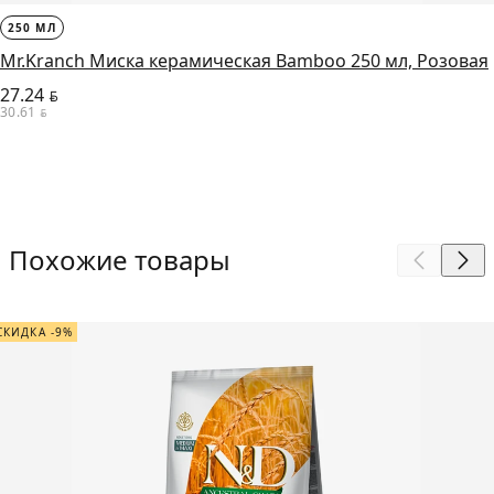
250 МЛ
Mr.Kranch Миска керамическая Bamboo 250 мл, Розовая
27.24
BYN
30.61
BYN
Похожие товары
СКИДКА -9%