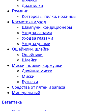
Мячики
Дразнилки
Груминг
Когтерезы, пилки, ножницы
Косметика и уход
Шампуни, кондиционеры
Уход за лапами
Уход за глазами
Уход за ушами
Ошейники, шлейки
Ошейники
Шлейки
Миски, поилки, кормушки
Двойные миски
Миски
Бутылки
Средства от пятен и запаха
Минеральный
Ветаптека