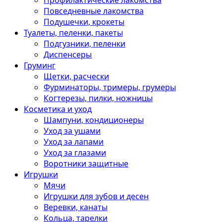
Профилактические лакомства
Повседневные лакомства
Подушечки, крокеты
Туалеты, пеленки, пакеты
Подгузники, пеленки
Диспенсеры
Груминг
Щетки, расчески
Фурминаторы, тримеры, грумеры
Когтерезы, пилки, ножницы
Косметика и уход
Шампуни, кондиционеры
Уход за ушами
Уход за лапами
Уход за глазами
Воротники защитные
Игрушки
Мячи
Игрушки для зубов и десен
Веревки, канаты
Кольца, тарелки