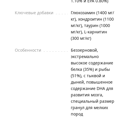
1.10% и EPA 0.80%)
Ключевые добавки
Глюкозамин (1400 мг/
кг), хондроитин (1100
мг/кг), таурин (1000
мг/кг), L-карнитин
(300 мг/кг)
Особенности
Беззерновой,
экстремально
высокое содержание
белка (35%) и рыбы
(51%), с тыквой и
дыней, повышенное
содержание DHA для
развития мозга,
специальный размер
гранул для мелких
пород