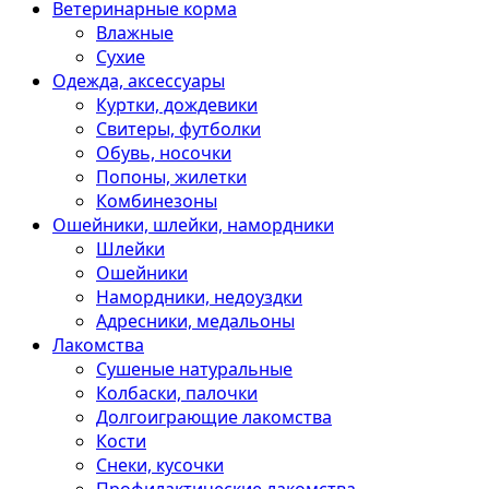
Ветеринарные корма
Влажные
Сухие
Одежда, аксессуары
Куртки, дождевики
Свитеры, футболки
Обувь, носочки
Попоны, жилетки
Комбинезоны
Ошейники, шлейки, намордники
Шлейки
Ошейники
Намордники, недоуздки
Адресники, медальоны
Лакомства
Сушеные натуральные
Колбаски, палочки
Долгоиграющие лакомства
Кости
Снеки, кусочки