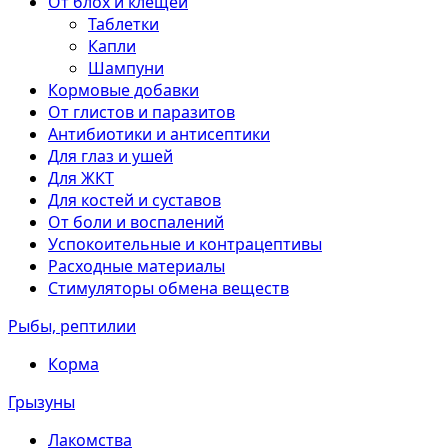
От блох и клещей
Таблетки
Капли
Шампуни
Кормовые добавки
От глистов и паразитов
Антибиотики и антисептики
Для глаз и ушей
Для ЖКТ
Для костей и суставов
От боли и воспалений
Успокоительные и контрацептивы
Расходные материалы
Стимуляторы обмена веществ
Рыбы, рептилии
Корма
Грызуны
Лакомства