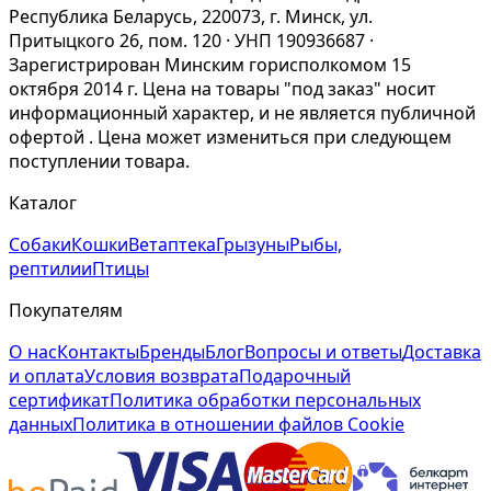
Республика Беларусь, 220073, г. Минск, ул.
Притыцкого 26, пом. 120 · УНП 190936687 ·
Зарегистрирован Минским горисполкомом 15
октября 2014 г. Цена на товары "под заказ" носит
информационный характер, и не является публичной
офертой . Цена может измениться при следующем
поступлении товара.
Каталог
Собаки
Кошки
Ветаптека
Грызуны
Рыбы,
рептилии
Птицы
Покупателям
О нас
Контакты
Бренды
Блог
Вопросы и ответы
Доставка
и оплата
Условия возврата
Подарочный
сертификат
Политика обработки персональных
данных
Политика в отношении файлов Cookie