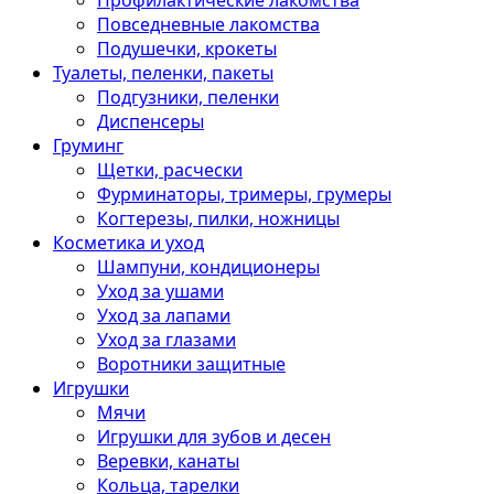
Профилактические лакомства
Повседневные лакомства
Подушечки, крокеты
Туалеты, пеленки, пакеты
Подгузники, пеленки
Диспенсеры
Груминг
Щетки, расчески
Фурминаторы, тримеры, грумеры
Когтерезы, пилки, ножницы
Косметика и уход
Шампуни, кондиционеры
Уход за ушами
Уход за лапами
Уход за глазами
Воротники защитные
Игрушки
Мячи
Игрушки для зубов и десен
Веревки, канаты
Кольца, тарелки