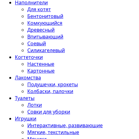
Наполнители
Для котят
Бентонитовый
Комкующийся
Древесный
Впитывающий
Соевый
Силикагелевый
Когтеточки
Настенные
Картонные
Лакомства
Подушечки, крокеты
Колбаски, палочки
Туалеты
Лотки
Совки для уборки
Игрушки
Интерактивные, развивающие
Мягкие, текстильные