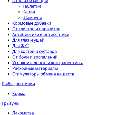
От блох и клещей
Таблетки
Капли
Шампуни
Кормовые добавки
От глистов и паразитов
Антибиотики и антисептики
Для глаз и ушей
Для ЖКТ
Для костей и суставов
От боли и воспалений
Успокоительные и контрацептивы
Расходные материалы
Стимуляторы обмена веществ
Рыбы, рептилии
Корма
Грызуны
Лакомства