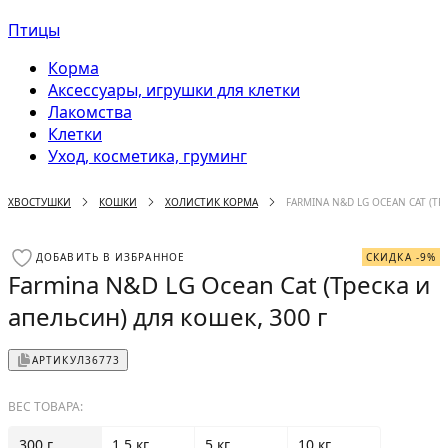
Птицы
Корма
Аксессуары, игрушки для клетки
Лакомства
Клетки
Уход, косметика, груминг
ХВОСТУШКИ
КОШКИ
ХОЛИСТИК КОРМА
FARMINA N&D LG OCEAN CAT (ТР
ДОБАВИТЬ В ИЗБРАННОЕ
СКИДКА -9%
Farmina N&D LG Ocean Cat (Треска и
апельсин) для кошек, 300 г
АРТИКУЛ
36773
ВЕС ТОВАРА:
300 г
1.5 кг
5 кг
10 кг