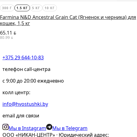
300 Г
1.5 КГ
5 КГ
10 КГ
Farmina N&D Ancestral Grain Cat (Ягненок и черника) для
кошек, 1,5 кг
65.11
BYN
80.99
BYN
+375 29 644-10-83
телефон call-центра
c 9:00 до 20:00 ежедневно
колл центр:
info@hvostushki.by
email для связи
Мы в Instagram
Мы в Telegram
ООО «НИКАН-ЦЕНТР» · Юридический адрес: