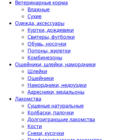
Ветеринарные корма
Влажные
Сухие
Одежда, аксессуары
Куртки, дождевики
Свитеры, футболки
Обувь, носочки
Попоны, жилетки
Комбинезоны
Ошейники, шлейки, намордники
Шлейки
Ошейники
Намордники, недоуздки
Адресники, медальоны
Лакомства
Сушеные натуральные
Колбаски, палочки
Долгоиграющие лакомства
Кости
Снеки, кусочки