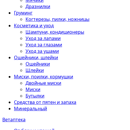
Мячики
Дразнилки
Груминг
Когтерезы, пилки, ножницы
Косметика и уход
Шампуни, кондиционеры
Уход за лапами
Уход за глазами
Уход за ушами
Ошейники, шлейки
Ошейники
Шлейки
Миски, поилки, кормушки
Двойные миски
Миски
Бутылки
Средства от пятен и запаха
Минеральный
Ветаптека