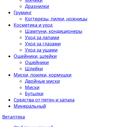
Мячики
Дразнилки
Груминг
Когтерезы, пилки, ножницы
Косметика и уход
Шампуни, кондиционеры
Уход за лапами
Уход за глазами
Уход за ушами
Ошейники, шлейки
Ошейники
Шлейки
Миски, поилки, кормушки
Двойные миски
Миски
Бутылки
Средства от пятен и запаха
Минеральный
Ветаптека