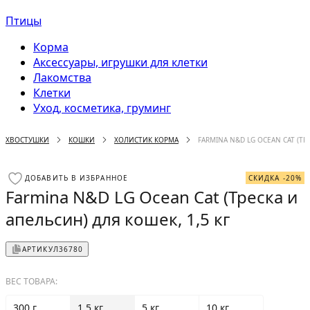
Птицы
Корма
Аксессуары, игрушки для клетки
Лакомства
Клетки
Уход, косметика, груминг
ХВОСТУШКИ
КОШКИ
ХОЛИСТИК КОРМА
FARMINA N&D LG OCEAN CAT (ТР
ДОБАВИТЬ В ИЗБРАННОЕ
СКИДКА -20%
Farmina N&D LG Ocean Cat (Треска и
апельсин) для кошек, 1,5 кг
АРТИКУЛ
36780
ВЕС ТОВАРА:
300 г
1.5 кг
5 кг
10 кг