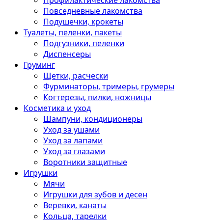
Профилактические лакомства
Повседневные лакомства
Подушечки, крокеты
Туалеты, пеленки, пакеты
Подгузники, пеленки
Диспенсеры
Груминг
Щетки, расчески
Фурминаторы, тримеры, грумеры
Когтерезы, пилки, ножницы
Косметика и уход
Шампуни, кондиционеры
Уход за ушами
Уход за лапами
Уход за глазами
Воротники защитные
Игрушки
Мячи
Игрушки для зубов и десен
Веревки, канаты
Кольца, тарелки