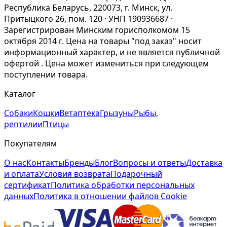
Республика Беларусь, 220073, г. Минск, ул.
Притыцкого 26, пом. 120 · УНП 190936687 ·
Зарегистрирован Минским горисполкомом 15
октября 2014 г. Цена на товары "под заказ" носит
информационный характер, и не является публичной
офертой . Цена может измениться при следующем
поступлении товара.
Каталог
Собаки
Кошки
Ветаптека
Грызуны
Рыбы,
рептилии
Птицы
Покупателям
О нас
Контакты
Бренды
Блог
Вопросы и ответы
Доставка
и оплата
Условия возврата
Подарочный
сертификат
Политика обработки персональных
данных
Политика в отношении файлов Cookie