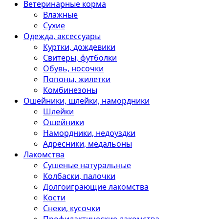
Ветеринарные корма
Влажные
Сухие
Одежда, аксессуары
Куртки, дождевики
Свитеры, футболки
Обувь, носочки
Попоны, жилетки
Комбинезоны
Ошейники, шлейки, намордники
Шлейки
Ошейники
Намордники, недоуздки
Адресники, медальоны
Лакомства
Сушеные натуральные
Колбаски, палочки
Долгоиграющие лакомства
Кости
Снеки, кусочки