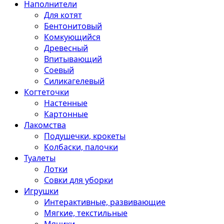
Наполнители
Для котят
Бентонитовый
Комкующийся
Древесный
Впитывающий
Соевый
Силикагелевый
Когтеточки
Настенные
Картонные
Лакомства
Подушечки, крокеты
Колбаски, палочки
Туалеты
Лотки
Совки для уборки
Игрушки
Интерактивные, развивающие
Мягкие, текстильные