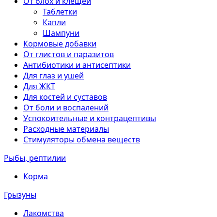
От блох и клещей
Таблетки
Капли
Шампуни
Кормовые добавки
От глистов и паразитов
Антибиотики и антисептики
Для глаз и ушей
Для ЖКТ
Для костей и суставов
От боли и воспалений
Успокоительные и контрацептивы
Расходные материалы
Стимуляторы обмена веществ
Рыбы, рептилии
Корма
Грызуны
Лакомства