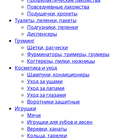
Профилактические лакомства
Повседневные лакомства
Подушечки, крокеты
Туалеты, пеленки, пакеты
Подгузники, пеленки
Диспенсеры
Груминг
Щетки, расчески
Фурминаторы, тримеры, грумеры
Когтерезы, пилки, ножницы
Косметика и уход
Шампуни, кондиционеры
Уход за ушами
Уход за лапами
Уход за глазами
Воротники защитные
Игрушки
Мячи
Игрушки для зубов и десен
Веревки, канаты
Кольца, тарелки