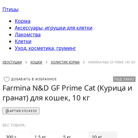
Птицы
Корма
Аксессуары, игрушки для клетки
Лакомства
Клетки
Уход, косметика, груминг
ХВОСТУШКИ
КОШКИ
ХОЛИСТИК КОРМА
FARMINA N&D GF PRIME СAT (КУР
ДОБАВИТЬ В ИЗБРАННОЕ
ПОД ЗАКАЗ
Farmina N&D GF Prime Сat (Курица и
гранат) для кошек, 10 кг
АРТИКУЛ
24930
ВЕС ТОВАРА:
300 г
1.5 кг
5 кг
10 кг