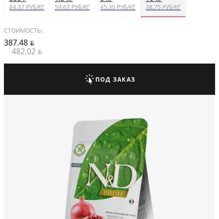
84.37 РУБ/КГ
59.63 РУБ/КГ
45.30 РУБ/КГ
38.75 РУБ/КГ
СТОИМОСТЬ:
387.48
BYN
482.02
BYN
ПОД ЗАКАЗ