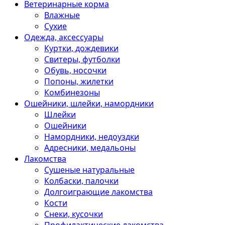
Ветеринарные корма
Влажные
Сухие
Одежда, аксессуары
Куртки, дождевики
Свитеры, футболки
Обувь, носочки
Попоны, жилетки
Комбинезоны
Ошейники, шлейки, намордники
Шлейки
Ошейники
Намордники, недоуздки
Адресники, медальоны
Лакомства
Сушеные натуральные
Колбаски, палочки
Долгоиграющие лакомства
Кости
Снеки, кусочки