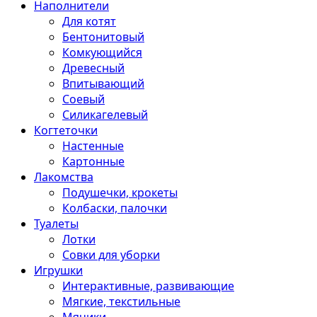
Наполнители
Для котят
Бентонитовый
Комкующийся
Древесный
Впитывающий
Соевый
Силикагелевый
Когтеточки
Настенные
Картонные
Лакомства
Подушечки, крокеты
Колбаски, палочки
Туалеты
Лотки
Совки для уборки
Игрушки
Интерактивные, развивающие
Мягкие, текстильные