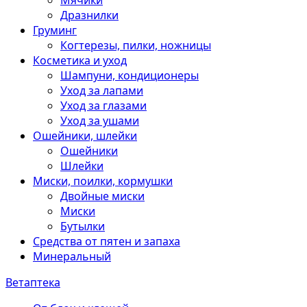
Мячики
Дразнилки
Груминг
Когтерезы, пилки, ножницы
Косметика и уход
Шампуни, кондиционеры
Уход за лапами
Уход за глазами
Уход за ушами
Ошейники, шлейки
Ошейники
Шлейки
Миски, поилки, кормушки
Двойные миски
Миски
Бутылки
Средства от пятен и запаха
Минеральный
Ветаптека