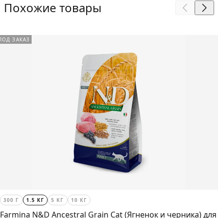
Похожие товары
ПОД ЗАКАЗ
300 Г
1.5 КГ
5 КГ
10 КГ
Farmina N&D Ancestral Grain Cat (Ягненок и черника) для