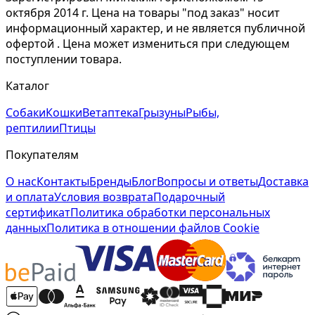
октября 2014 г. Цена на товары "под заказ" носит
информационный характер, и не является публичной
офертой . Цена может измениться при следующем
поступлении товара.
Каталог
Собаки
Кошки
Ветаптека
Грызуны
Рыбы,
рептилии
Птицы
Покупателям
О нас
Контакты
Бренды
Блог
Вопросы и ответы
Доставка
и оплата
Условия возврата
Подарочный
сертификат
Политика обработки персональных
данных
Политика в отношении файлов Cookie