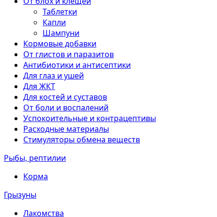
От блох и клещей
Таблетки
Капли
Шампуни
Кормовые добавки
От глистов и паразитов
Антибиотики и антисептики
Для глаз и ушей
Для ЖКТ
Для костей и суставов
От боли и воспалений
Успокоительные и контрацептивы
Расходные материалы
Стимуляторы обмена веществ
Рыбы, рептилии
Корма
Грызуны
Лакомства