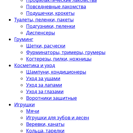
Профилактические лакомства
Повседневные лакомства
Подушечки, крокеты
Туалеты, пеленки, пакеты
Подгузники, пеленки
Диспенсеры
Груминг
Щетки, расчески
Фурминаторы, тримеры, грумеры
Когтерезы, пилки, ножницы
Косметика и уход
Шампуни, кондиционеры
Уход за ушами
Уход за лапами
Уход за глазами
Воротники защитные
Игрушки
Мячи
Игрушки для зубов и десен
Веревки, канаты
Кольца, тарелки