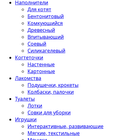
Наполнители
Для котят
Бентонитовый
Комкующийся
Древесный
Впитывающий
Соевый
Силикагелевый
Когтеточки
Настенные
Картонные
Лакомства
Подушечки, крокеты
Колбаски, палочки
Туалеты
Лотки
Совки для уборки
Игрушки
Интерактивные, развивающие
Мягкие, текстильные