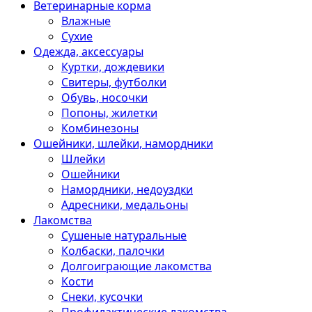
Ветеринарные корма
Влажные
Сухие
Одежда, аксессуары
Куртки, дождевики
Свитеры, футболки
Обувь, носочки
Попоны, жилетки
Комбинезоны
Ошейники, шлейки, намордники
Шлейки
Ошейники
Намордники, недоуздки
Адресники, медальоны
Лакомства
Сушеные натуральные
Колбаски, палочки
Долгоиграющие лакомства
Кости
Снеки, кусочки