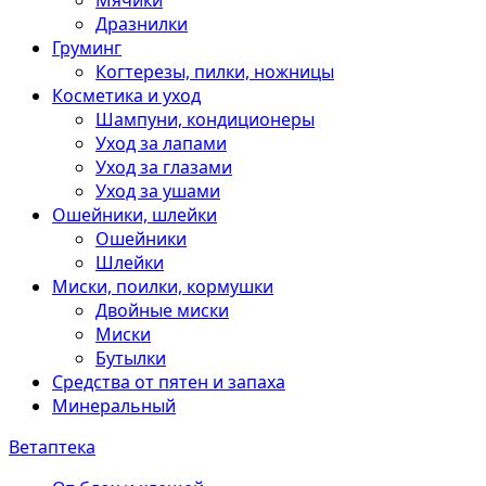
Мячики
Дразнилки
Груминг
Когтерезы, пилки, ножницы
Косметика и уход
Шампуни, кондиционеры
Уход за лапами
Уход за глазами
Уход за ушами
Ошейники, шлейки
Ошейники
Шлейки
Миски, поилки, кормушки
Двойные миски
Миски
Бутылки
Средства от пятен и запаха
Минеральный
Ветаптека