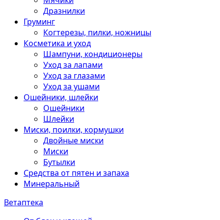
Мячики
Дразнилки
Груминг
Когтерезы, пилки, ножницы
Косметика и уход
Шампуни, кондиционеры
Уход за лапами
Уход за глазами
Уход за ушами
Ошейники, шлейки
Ошейники
Шлейки
Миски, поилки, кормушки
Двойные миски
Миски
Бутылки
Средства от пятен и запаха
Минеральный
Ветаптека