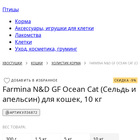
Птицы
Корма
Аксессуары, игрушки для клетки
Лакомства
Клетки
Уход, косметика, груминг
ХВОСТУШКИ
КОШКИ
ХОЛИСТИК КОРМА
FARMINA N&D GF OCEAN CAT (СЕ
ДОБАВИТЬ В ИЗБРАННОЕ
СКИДКА -9%
Farmina N&D GF Ocean Cat (Сельдь и
апельсин) для кошек, 10 кг
АРТИКУЛ
36872
ВЕС ТОВАРА:
300 г
1.5 кг
5 кг
10 кг