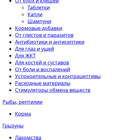
От блох и клещей
Таблетки
Капли
Шампуни
Кормовые добавки
От глистов и паразитов
Антибиотики и антисептики
Для глаз и ушей
Для ЖКТ
Для костей и суставов
От боли и воспалений
Успокоительные и контрацептивы
Расходные материалы
Стимуляторы обмена веществ
Рыбы, рептилии
Корма
Грызуны
Лакомства