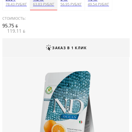
78.43 РУБ/КГ
63.83 РУБ/КГ
56.95 РУБ/КГ
49.54 РУБ/КГ
СТОИМОСТЬ:
95.75
BYN
119.11
BYN
ЗАКАЗ В 1 КЛИК