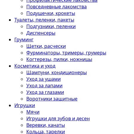
Профилактические лакомства
Повседневные лакомства
Подушечки, крокеты
Туалеты, пеленки, пакеты
Подгузники, пеленки
Диспенсеры
Груминг
Щетки, расчески
Фурминаторы, тримеры, грумеры
Когтерезы, пилки, ножницы
Косметика и уход
Шампуни, кондиционеры
Уход за ушами
Уход за лапами
Уход за глазами
Воротники защитные
Игрушки
Мячи
Игрушки для зубов и десен
Веревки, канаты
Кольца, тарелки