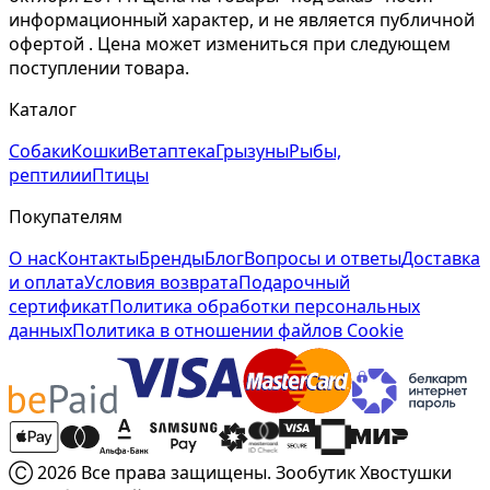
информационный характер, и не является публичной
офертой . Цена может измениться при следующем
поступлении товара.
Каталог
Собаки
Кошки
Ветаптека
Грызуны
Рыбы,
рептилии
Птицы
Покупателям
О нас
Контакты
Бренды
Блог
Вопросы и ответы
Доставка
и оплата
Условия возврата
Подарочный
сертификат
Политика обработки персональных
данных
Политика в отношении файлов Cookie
Ⓒ 2026 Все права защищены. Зообутик Хвостушки