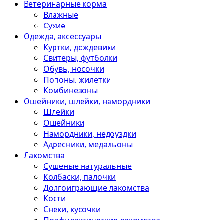
Ветеринарные корма
Влажные
Сухие
Одежда, аксессуары
Куртки, дождевики
Свитеры, футболки
Обувь, носочки
Попоны, жилетки
Комбинезоны
Ошейники, шлейки, намордники
Шлейки
Ошейники
Намордники, недоуздки
Адресники, медальоны
Лакомства
Сушеные натуральные
Колбаски, палочки
Долгоиграющие лакомства
Кости
Снеки, кусочки