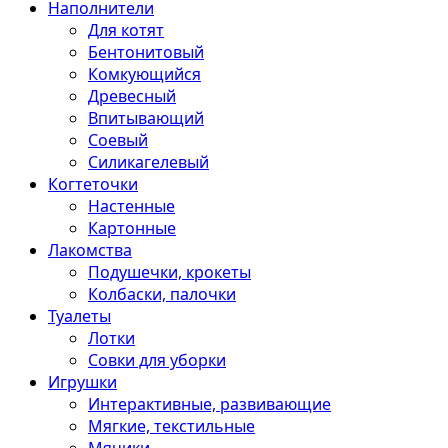
Наполнители
Для котят
Бентонитовый
Комкующийся
Древесный
Впитывающий
Соевый
Силикагелевый
Когтеточки
Настенные
Картонные
Лакомства
Подушечки, крокеты
Колбаски, палочки
Туалеты
Лотки
Совки для уборки
Игрушки
Интерактивные, развивающие
Мягкие, текстильные