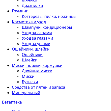
Мячики
Дразнилки
Груминг
Когтерезы, пилки, ножницы
Косметика и уход
Шампуни, кондиционеры
Уход за лапами
Уход за глазами
Уход за ушами
Ошейники, шлейки
Ошейники
Шлейки
Миски, поилки, кормушки
Двойные миски
Миски
Бутылки
Средства от пятен и запаха
Минеральный
Ветаптека