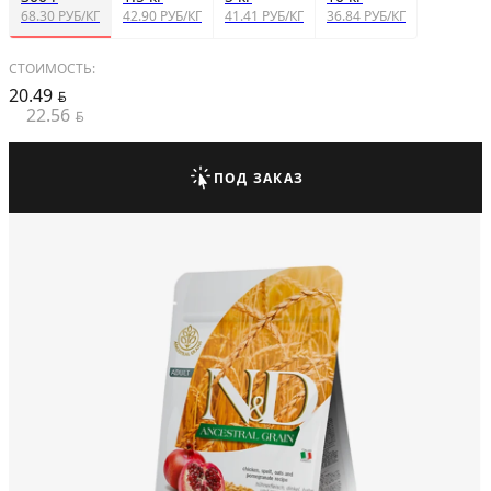
68.30 РУБ/КГ
42.90 РУБ/КГ
41.41 РУБ/КГ
36.84 РУБ/КГ
СТОИМОСТЬ:
20.49
BYN
22.56
BYN
ПОД ЗАКАЗ