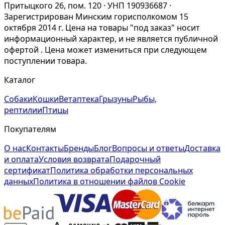
Притыцкого 26, пом. 120 · УНП 190936687 ·
Зарегистрирован Минским горисполкомом 15
октября 2014 г. Цена на товары "под заказ" носит
информационный характер, и не является публичной
офертой . Цена может измениться при следующем
поступлении товара.
Каталог
Собаки
Кошки
Ветаптека
Грызуны
Рыбы,
рептилии
Птицы
Покупателям
О нас
Контакты
Бренды
Блог
Вопросы и ответы
Доставка
и оплата
Условия возврата
Подарочный
сертификат
Политика обработки персональных
данных
Политика в отношении файлов Cookie