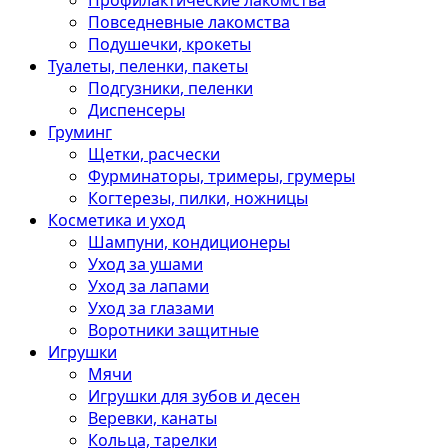
Профилактические лакомства
Повседневные лакомства
Подушечки, крокеты
Туалеты, пеленки, пакеты
Подгузники, пеленки
Диспенсеры
Груминг
Щетки, расчески
Фурминаторы, тримеры, грумеры
Когтерезы, пилки, ножницы
Косметика и уход
Шампуни, кондиционеры
Уход за ушами
Уход за лапами
Уход за глазами
Воротники защитные
Игрушки
Мячи
Игрушки для зубов и десен
Веревки, канаты
Кольца, тарелки