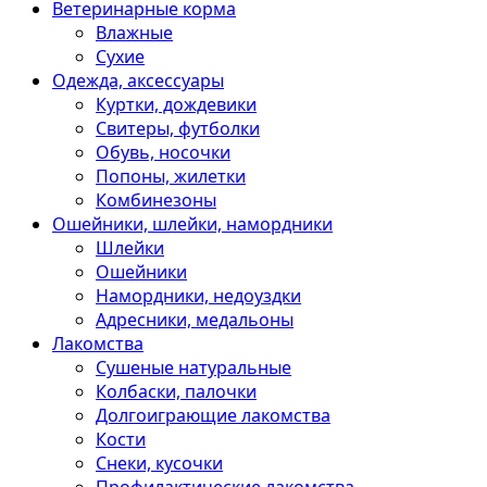
Ветеринарные корма
Влажные
Сухие
Одежда, аксессуары
Куртки, дождевики
Свитеры, футболки
Обувь, носочки
Попоны, жилетки
Комбинезоны
Ошейники, шлейки, намордники
Шлейки
Ошейники
Намордники, недоуздки
Адресники, медальоны
Лакомства
Сушеные натуральные
Колбаски, палочки
Долгоиграющие лакомства
Кости
Снеки, кусочки