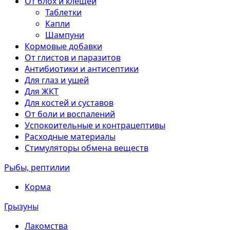
От блох и клещей
Таблетки
Капли
Шампуни
Кормовые добавки
От глистов и паразитов
Антибиотики и антисептики
Для глаз и ушей
Для ЖКТ
Для костей и суставов
От боли и воспалений
Успокоительные и контрацептивы
Расходные материалы
Стимуляторы обмена веществ
Рыбы, рептилии
Корма
Грызуны
Лакомства