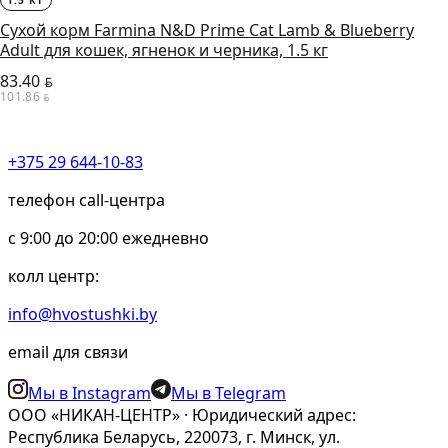
1.5 КГ
Сухой корм Farmina N&D Prime Cat Lamb & Blueberry
Adult для кошек, ягненок и черника, 1.5 кг
83.40
BYN
101.86
BYN
+375 29 644-10-83
телефон call-центра
c 9:00 до 20:00 ежедневно
колл центр:
info@hvostushki.by
email для связи
Мы в Instagram
Мы в Telegram
ООО «НИКАН-ЦЕНТР» · Юридический адрес:
Республика Беларусь, 220073, г. Минск, ул.