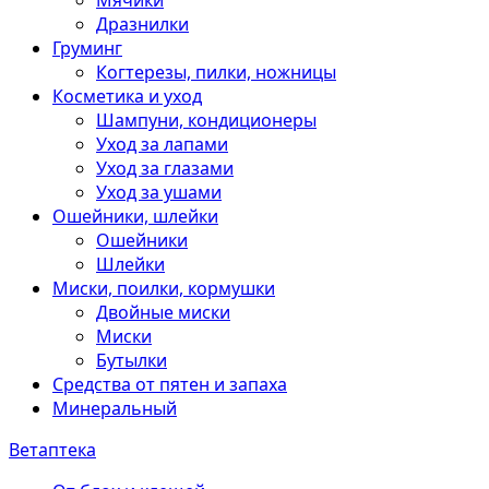
Мячики
Дразнилки
Груминг
Когтерезы, пилки, ножницы
Косметика и уход
Шампуни, кондиционеры
Уход за лапами
Уход за глазами
Уход за ушами
Ошейники, шлейки
Ошейники
Шлейки
Миски, поилки, кормушки
Двойные миски
Миски
Бутылки
Средства от пятен и запаха
Минеральный
Ветаптека