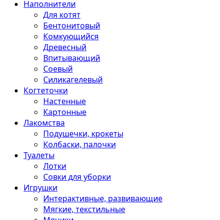
Наполнители
Для котят
Бентонитовый
Комкующийся
Древесный
Впитывающий
Соевый
Силикагелевый
Когтеточки
Настенные
Картонные
Лакомства
Подушечки, крокеты
Колбаски, палочки
Туалеты
Лотки
Совки для уборки
Игрушки
Интерактивные, развивающие
Мягкие, текстильные