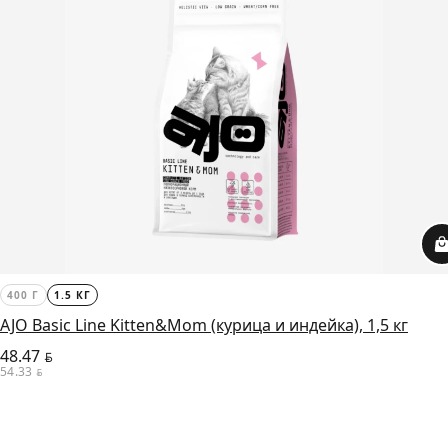
400 Г
1.5 КГ
AJO Basic Line Kitten&Mom (курица и индейка), 1,5 кг
48.47
BYN
54.33
BYN