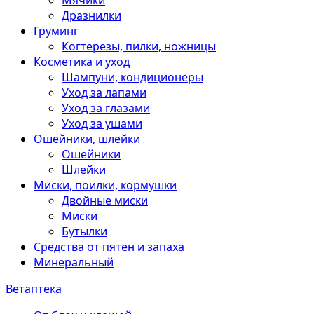
Мячики
Дразнилки
Груминг
Когтерезы, пилки, ножницы
Косметика и уход
Шампуни, кондиционеры
Уход за лапами
Уход за глазами
Уход за ушами
Ошейники, шлейки
Ошейники
Шлейки
Миски, поилки, кормушки
Двойные миски
Миски
Бутылки
Средства от пятен и запаха
Минеральный
Ветаптека