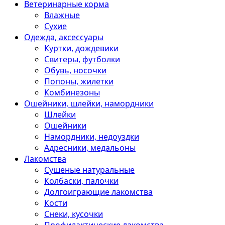
Ветеринарные корма
Влажные
Сухие
Одежда, аксессуары
Куртки, дождевики
Свитеры, футболки
Обувь, носочки
Попоны, жилетки
Комбинезоны
Ошейники, шлейки, намордники
Шлейки
Ошейники
Намордники, недоуздки
Адресники, медальоны
Лакомства
Сушеные натуральные
Колбаски, палочки
Долгоиграющие лакомства
Кости
Снеки, кусочки