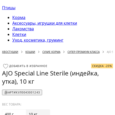
Птицы
Корма
Аксессуары, игрушки для клетки
Лакомства
Клетки
Уход, косметика, груминг
ХВОСТУШКИ
КОШКИ
СУХИЕ КОРМА
СУПЕР-ПРЕМИУМ КЛАССА
AJO SP
ДОБАВИТЬ В ИЗБРАННОЕ
СКИДКА -20%
AJO Special Line Sterile (индейка,
утка), 10 кг
АРТИКУЛ
0043001243
ВЕС ТОВАРА:
400 г
10 кг