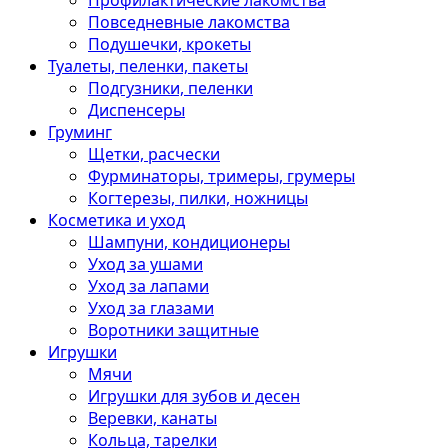
Профилактические лакомства
Повседневные лакомства
Подушечки, крокеты
Туалеты, пеленки, пакеты
Подгузники, пеленки
Диспенсеры
Груминг
Щетки, расчески
Фурминаторы, тримеры, грумеры
Когтерезы, пилки, ножницы
Косметика и уход
Шампуни, кондиционеры
Уход за ушами
Уход за лапами
Уход за глазами
Воротники защитные
Игрушки
Мячи
Игрушки для зубов и десен
Веревки, канаты
Кольца, тарелки