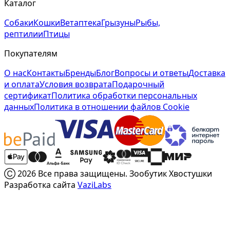
Каталог
Собаки
Кошки
Ветаптека
Грызуны
Рыбы,
рептилии
Птицы
Покупателям
О нас
Контакты
Бренды
Блог
Вопросы и ответы
Доставка
и оплата
Условия возврата
Подарочный
сертификат
Политика обработки персональных
данных
Политика в отношении файлов Cookie
Ⓒ 2026 Все права защищены. Зообутик Хвостушки
Разработка сайта
VaziLabs