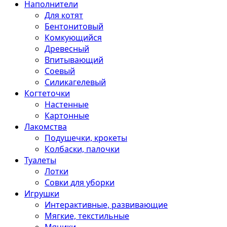
Наполнители
Для котят
Бентонитовый
Комкующийся
Древесный
Впитывающий
Соевый
Силикагелевый
Когтеточки
Настенные
Картонные
Лакомства
Подушечки, крокеты
Колбаски, палочки
Туалеты
Лотки
Совки для уборки
Игрушки
Интерактивные, развивающие
Мягкие, текстильные