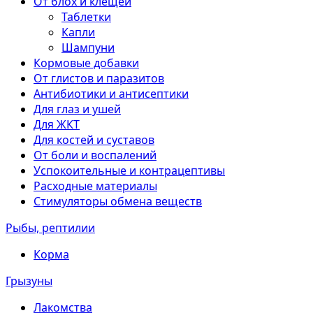
От блох и клещей
Таблетки
Капли
Шампуни
Кормовые добавки
От глистов и паразитов
Антибиотики и антисептики
Для глаз и ушей
Для ЖКТ
Для костей и суставов
От боли и воспалений
Успокоительные и контрацептивы
Расходные материалы
Стимуляторы обмена веществ
Рыбы, рептилии
Корма
Грызуны
Лакомства