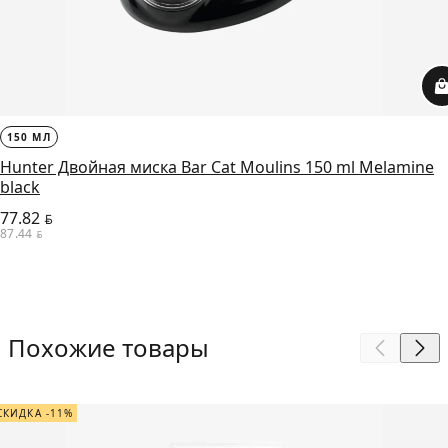
150 МЛ
Hunter Двойная миска Bar Cat Moulins 150 ml Melamine
black
77.82
BYN
87.44
BYN
Похожие товары
СКИДКА -11%