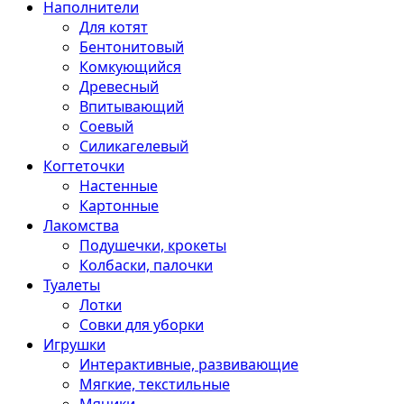
Наполнители
Для котят
Бентонитовый
Комкующийся
Древесный
Впитывающий
Соевый
Силикагелевый
Когтеточки
Настенные
Картонные
Лакомства
Подушечки, крокеты
Колбаски, палочки
Туалеты
Лотки
Совки для уборки
Игрушки
Интерактивные, развивающие
Мягкие, текстильные