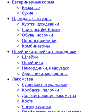
Ветеринарные корма
Влажные
Сухие
Одежда, аксессуары
Куртки, дождевики
Свитеры, футболки
Обувь, носочки
Попоны, жилетки
Комбинезоны
Ошейники, шлейки, намордники
Шлейки
Ошейники
Намордники, недоуздки
Адресники, медальоны
Лакомства
Сушеные натуральные
Колбаски, палочки
Долгоиграющие лакомства
Кости
Снеки, кусочки