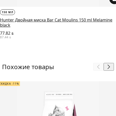
150 МЛ
Hunter Двойная миска Bar Cat Moulins 150 ml Melamine
black
77.82
BYN
87.44
BYN
Похожие товары
СКИДКА -11%