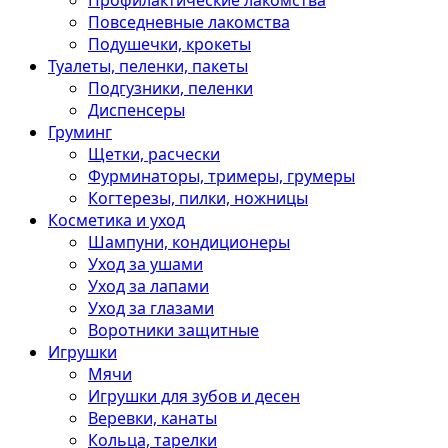
Профилактические лакомства
Повседневные лакомства
Подушечки, крокеты
Туалеты, пеленки, пакеты
Подгузники, пеленки
Диспенсеры
Груминг
Щетки, расчески
Фурминаторы, тримеры, грумеры
Когтерезы, пилки, ножницы
Косметика и уход
Шампуни, кондиционеры
Уход за ушами
Уход за лапами
Уход за глазами
Воротники защитные
Игрушки
Мячи
Игрушки для зубов и десен
Веревки, канаты
Кольца, тарелки