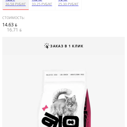
36.58 РУБ/КГ
33.25 РУБ/КГ
25.30 РУБ/КГ
СТОИМОСТЬ:
14.63
BYN
16.71
BYN
ЗАКАЗ В 1 КЛИК