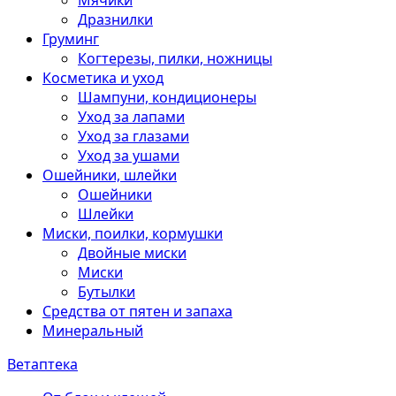
Мячики
Дразнилки
Груминг
Когтерезы, пилки, ножницы
Косметика и уход
Шампуни, кондиционеры
Уход за лапами
Уход за глазами
Уход за ушами
Ошейники, шлейки
Ошейники
Шлейки
Миски, поилки, кормушки
Двойные миски
Миски
Бутылки
Средства от пятен и запаха
Минеральный
Ветаптека