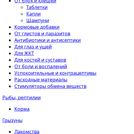
От блох и клещей
Таблетки
Капли
Шампуни
Кормовые добавки
От глистов и паразитов
Антибиотики и антисептики
Для глаз и ушей
Для ЖКТ
Для костей и суставов
От боли и воспалений
Успокоительные и контрацептивы
Расходные материалы
Стимуляторы обмена веществ
Рыбы, рептилии
Корма
Грызуны
Лакомства