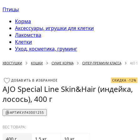
Птицы
Корма
Аксессуары, игрушки для клетки
Лакомства
Клетки
Уход, косметика, груминг
ХВОСТУШКИ
КОШКИ
СУХИЕ КОРМА
СУПЕР-ПРЕМИУМ КЛАССА
AJO SP
ДОБАВИТЬ В ИЗБРАННОЕ
СКИДКА -12%
AJO Special Line Skin&Hair (индейка,
лосось), 400 г
АРТИКУЛ
43001255
ВЕС ТОВАРА:
400 г
1.5 кг
10 кг