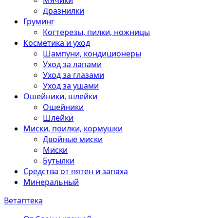
Мячики
Дразнилки
Груминг
Когтерезы, пилки, ножницы
Косметика и уход
Шампуни, кондиционеры
Уход за лапами
Уход за глазами
Уход за ушами
Ошейники, шлейки
Ошейники
Шлейки
Миски, поилки, кормушки
Двойные миски
Миски
Бутылки
Средства от пятен и запаха
Минеральный
Ветаптека