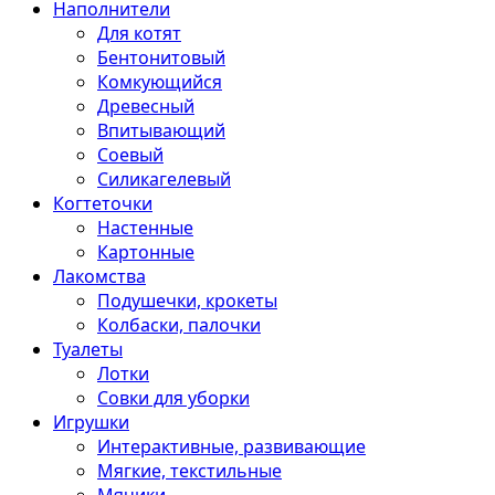
Наполнители
Для котят
Бентонитовый
Комкующийся
Древесный
Впитывающий
Соевый
Силикагелевый
Когтеточки
Настенные
Картонные
Лакомства
Подушечки, крокеты
Колбаски, палочки
Туалеты
Лотки
Совки для уборки
Игрушки
Интерактивные, развивающие
Мягкие, текстильные