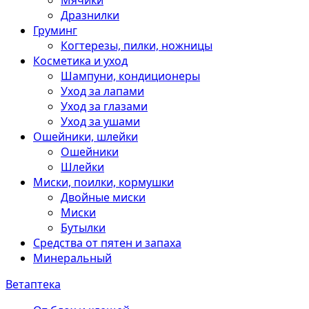
Мячики
Дразнилки
Груминг
Когтерезы, пилки, ножницы
Косметика и уход
Шампуни, кондиционеры
Уход за лапами
Уход за глазами
Уход за ушами
Ошейники, шлейки
Ошейники
Шлейки
Миски, поилки, кормушки
Двойные миски
Миски
Бутылки
Средства от пятен и запаха
Минеральный
Ветаптека