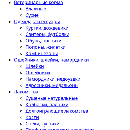
Ветеринарные корма
Влажные
Сухие
Одежда, аксессуары
Куртки, дождевики
Свитеры, футболки
Обувь, носочки
Попоны, жилетки
Комбинезоны
Ошейники, шлейки, намордники
Шлейки
Ошейники
Намордники, недоуздки
Адресники, медальоны
Лакомства
Сушеные натуральные
Колбаски, палочки
Долгоиграющие лакомства
Кости
Снеки, кусочки