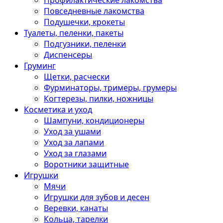
Профилактические лакомства
Повседневные лакомства
Подушечки, крокеты
Туалеты, пеленки, пакеты
Подгузники, пеленки
Диспенсеры
Груминг
Щетки, расчески
Фурминаторы, тримеры, грумеры
Когтерезы, пилки, ножницы
Косметика и уход
Шампуни, кондиционеры
Уход за ушами
Уход за лапами
Уход за глазами
Воротники защитные
Игрушки
Мячи
Игрушки для зубов и десен
Веревки, канаты
Кольца, тарелки