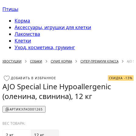
Птицы
Корма
Аксессуары, игрушки для клетки
Лакомства
Клетки
Уход, косметика, груминг
ХВОСТУШКИ
СОБАКИ
СУХИЕ КОРМА
СУПЕР-ПРЕМИУМ КЛАССА
AJO S
ДОБАВИТЬ В ИЗБРАННОЕ
СКИДКА -13%
AJO Special Line Hypoallergenic
(оленина, свинина), 12 кг
АРТИКУЛ
43001265
ВЕС ТОВАРА:
2 кг
12 кг