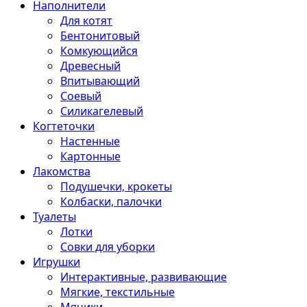
Наполнители
Для котят
Бентонитовый
Комкующийся
Древесный
Впитывающий
Соевый
Силикагелевый
Когтеточки
Настенные
Картонные
Лакомства
Подушечки, крокеты
Колбаски, палочки
Туалеты
Лотки
Совки для уборки
Игрушки
Интерактивные, развивающие
Мягкие, текстильные