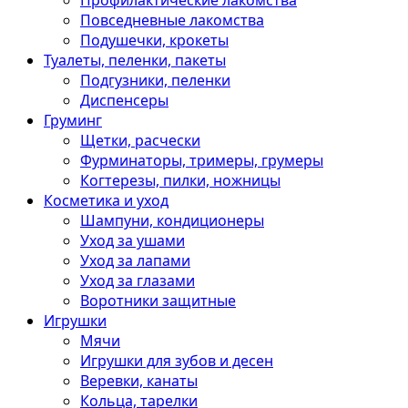
Профилактические лакомства
Повседневные лакомства
Подушечки, крокеты
Туалеты, пеленки, пакеты
Подгузники, пеленки
Диспенсеры
Груминг
Щетки, расчески
Фурминаторы, тримеры, грумеры
Когтерезы, пилки, ножницы
Косметика и уход
Шампуни, кондиционеры
Уход за ушами
Уход за лапами
Уход за глазами
Воротники защитные
Игрушки
Мячи
Игрушки для зубов и десен
Веревки, канаты
Кольца, тарелки