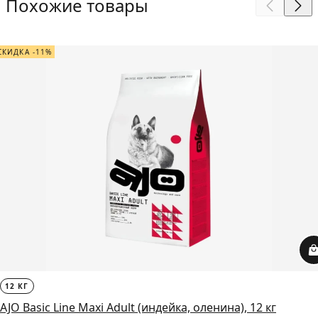
Похожие товары
СКИДКА -11%
12 КГ
AJO Basic Line Maxi Adult (индейка, оленина), 12 кг