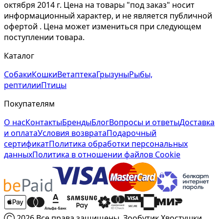
октября 2014 г. Цена на товары "под заказ" носит
информационный характер, и не является публичной
офертой . Цена может измениться при следующем
поступлении товара.
Каталог
Собаки
Кошки
Ветаптека
Грызуны
Рыбы,
рептилии
Птицы
Покупателям
О нас
Контакты
Бренды
Блог
Вопросы и ответы
Доставка
и оплата
Условия возврата
Подарочный
сертификат
Политика обработки персональных
данных
Политика в отношении файлов Cookie
Ⓒ 2026 Все права защищены. Зообутик Хвостушки