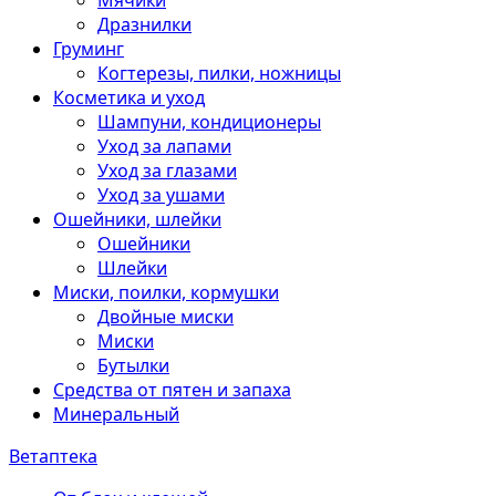
Мячики
Дразнилки
Груминг
Когтерезы, пилки, ножницы
Косметика и уход
Шампуни, кондиционеры
Уход за лапами
Уход за глазами
Уход за ушами
Ошейники, шлейки
Ошейники
Шлейки
Миски, поилки, кормушки
Двойные миски
Миски
Бутылки
Средства от пятен и запаха
Минеральный
Ветаптека