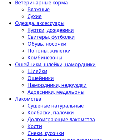
Ветеринарные корма
Влажные
Сухие
Одежда, аксессуары
Куртки, дождевики
Свитеры, футболки
Обувь, носочки
Попоны, жилетки
Комбинезоны
Ошейники, шлейки, намордники
Шлейки
Ошейники
Намордники, недоуздки
Адресники, медальоны
Лакомства
Сушеные натуральные
Колбаски, палочки
Долгоиграющие лакомства
Кости
Снеки, кусочки