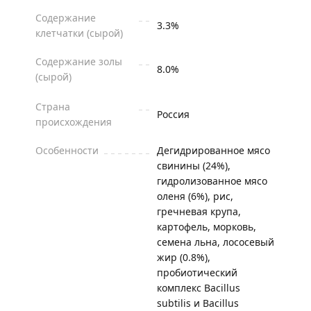
Содержание
3.3%
клетчатки (сырой)
Содержание золы
8.0%
(сырой)
Страна
Россия
происхождения
Особенности
Дегидрированное мясо
свинины (24%),
гидролизованное мясо
оленя (6%), рис,
гречневая крупа,
картофель, морковь,
семена льна, лососевый
жир (0.8%),
пробиотический
комплекс Bacillus
subtilis и Bacillus