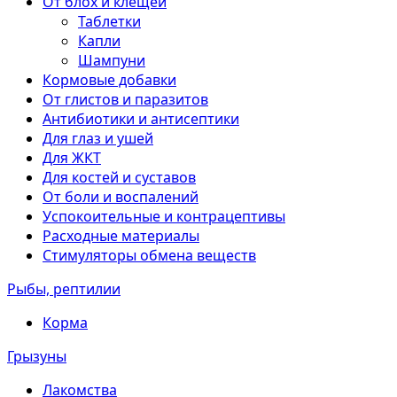
От блох и клещей
Таблетки
Капли
Шампуни
Кормовые добавки
От глистов и паразитов
Антибиотики и антисептики
Для глаз и ушей
Для ЖКТ
Для костей и суставов
От боли и воспалений
Успокоительные и контрацептивы
Расходные материалы
Стимуляторы обмена веществ
Рыбы, рептилии
Корма
Грызуны
Лакомства