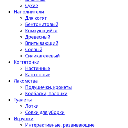
Сухие
Наполнители
Для котят
Бентонитовый
Комкующийся
Древесный
Впитывающий
Соевый
Силикагелевый
Когтеточки
Настенные
Картонные
Лакомства
Подушечки, крокеты
Колбаски, палочки
Туалеты
Лотки
Совки для уборки
Игрушки
Интерактивные, развивающие