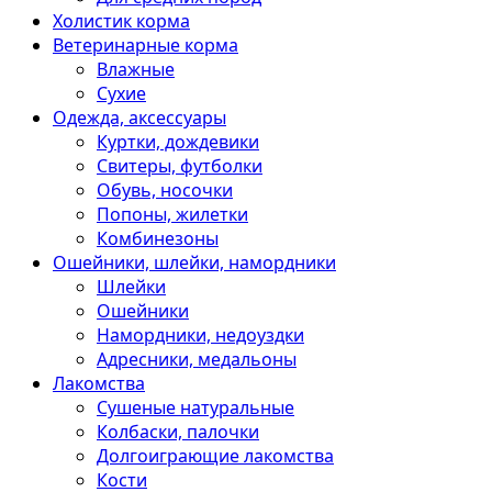
Холистик корма
Ветеринарные корма
Влажные
Сухие
Одежда, аксессуары
Куртки, дождевики
Свитеры, футболки
Обувь, носочки
Попоны, жилетки
Комбинезоны
Ошейники, шлейки, намордники
Шлейки
Ошейники
Намордники, недоуздки
Адресники, медальоны
Лакомства
Сушеные натуральные
Колбаски, палочки
Долгоиграющие лакомства
Кости