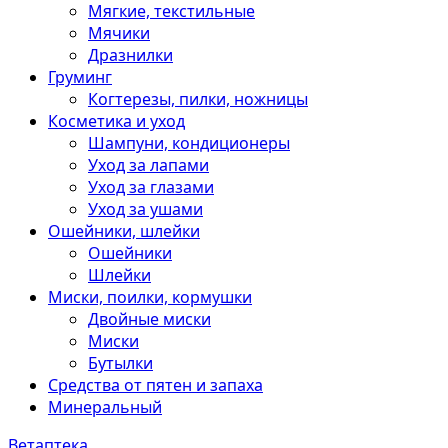
Мягкие, текстильные
Мячики
Дразнилки
Груминг
Когтерезы, пилки, ножницы
Косметика и уход
Шампуни, кондиционеры
Уход за лапами
Уход за глазами
Уход за ушами
Ошейники, шлейки
Ошейники
Шлейки
Миски, поилки, кормушки
Двойные миски
Миски
Бутылки
Средства от пятен и запаха
Минеральный
Ветаптека