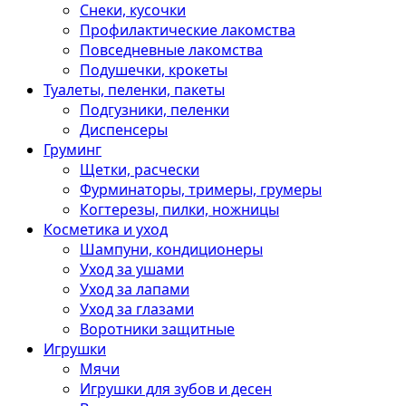
Снеки, кусочки
Профилактические лакомства
Повседневные лакомства
Подушечки, крокеты
Туалеты, пеленки, пакеты
Подгузники, пеленки
Диспенсеры
Груминг
Щетки, расчески
Фурминаторы, тримеры, грумеры
Когтерезы, пилки, ножницы
Косметика и уход
Шампуни, кондиционеры
Уход за ушами
Уход за лапами
Уход за глазами
Воротники защитные
Игрушки
Мячи
Игрушки для зубов и десен