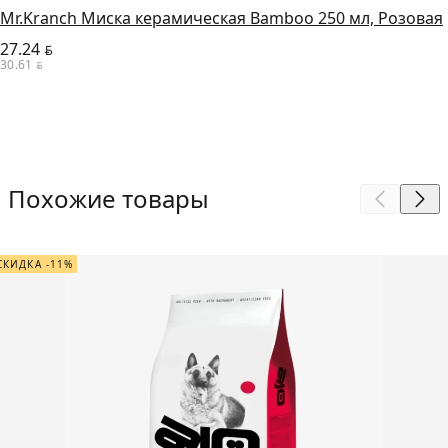
Mr.Kranch Миска керамическая Bamboo 250 мл, Розовая
27.24
BYN
30.61
BYN
Похожие товары
СКИДКА -11%