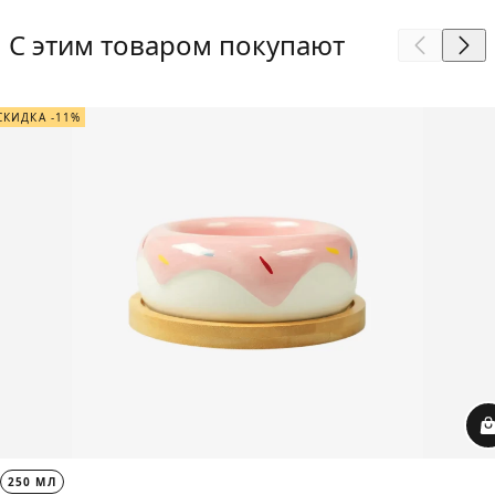
С этим товаром покупают
СКИДКА -11%
250 МЛ