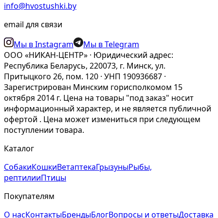
info@hvostushki.by
email для связи
Мы в Instagram
Мы в Telegram
ООО «НИКАН-ЦЕНТР» · Юридический адрес:
Республика Беларусь, 220073, г. Минск, ул.
Притыцкого 26, пом. 120 · УНП 190936687 ·
Зарегистрирован Минским горисполкомом 15
октября 2014 г. Цена на товары "под заказ" носит
информационный характер, и не является публичной
офертой . Цена может измениться при следующем
поступлении товара.
Каталог
Собаки
Кошки
Ветаптека
Грызуны
Рыбы,
рептилии
Птицы
Покупателям
О нас
Контакты
Бренды
Блог
Вопросы и ответы
Доставка