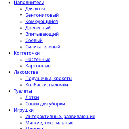
Наполнители
Для котят
Бентонитовый
Комкующийся
Древесный
Впитывающий
Соевый
Силикагелевый
Когтеточки
Настенные
Картонные
Лакомства
Подушечки, крокеты
Колбаски, палочки
Туалеты
Лотки
Совки для уборки
Игрушки
Интерактивные, развивающие
Мягкие, текстильные