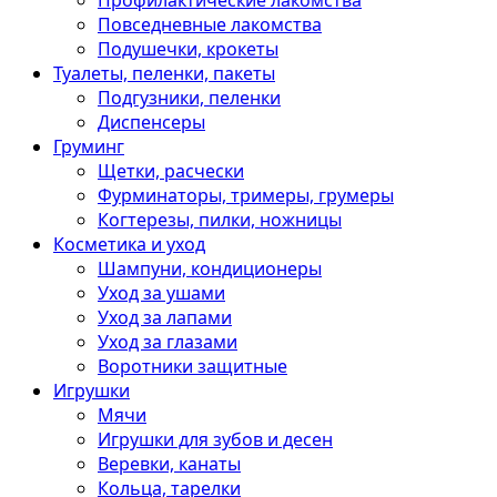
Профилактические лакомства
Повседневные лакомства
Подушечки, крокеты
Туалеты, пеленки, пакеты
Подгузники, пеленки
Диспенсеры
Груминг
Щетки, расчески
Фурминаторы, тримеры, грумеры
Когтерезы, пилки, ножницы
Косметика и уход
Шампуни, кондиционеры
Уход за ушами
Уход за лапами
Уход за глазами
Воротники защитные
Игрушки
Мячи
Игрушки для зубов и десен
Веревки, канаты
Кольца, тарелки