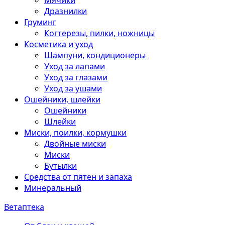
Мячики
Дразнилки
Груминг
Когтерезы, пилки, ножницы
Косметика и уход
Шампуни, кондиционеры
Уход за лапами
Уход за глазами
Уход за ушами
Ошейники, шлейки
Ошейники
Шлейки
Миски, поилки, кормушки
Двойные миски
Миски
Бутылки
Средства от пятен и запаха
Минеральный
Ветаптека