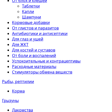
От блох и клещей
Таблетки
Капли
Шампуни
Кормовые добавки
От глистов и паразитов
Антибиотики и антисептики
Для глаз и ушей
Для ЖКТ
Для костей и суставов
От боли и воспалений
Успокоительные и контрацептивы
Расходные материалы
Стимуляторы обмена веществ
Рыбы, рептилии
Корма
Грызуны
Лакомства