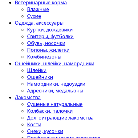
Ветеринарные корма
Влажные
Сухие
Одежда, аксессуары
Куртки, дождевики
Свитеры, футболки
Обувь, носочки
Попоны, жилетки
Комбинезоны
Ошейники, шлейки, намордники
Шлейки
Ошейники
Намордники, недоуздки
Адресники, медальоны
Лакомства
Сушеные натуральные
Колбаски, палочки
Долгоиграющие лакомства
Кости
Снеки, кусочки