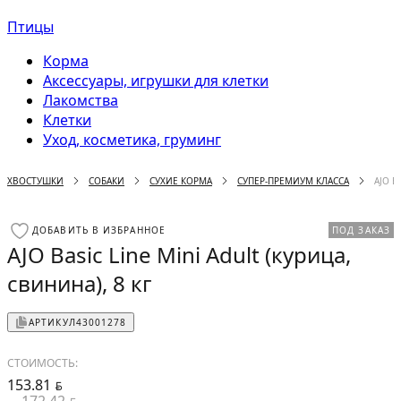
Птицы
Корма
Аксессуары, игрушки для клетки
Лакомства
Клетки
Уход, косметика, груминг
ХВОСТУШКИ
СОБАКИ
СУХИЕ КОРМА
СУПЕР-ПРЕМИУМ КЛАССА
AJO B
ДОБАВИТЬ В ИЗБРАННОЕ
ПОД ЗАКАЗ
AJO Basic Line Mini Adult (курица,
свинина), 8 кг
АРТИКУЛ
43001278
СТОИМОСТЬ:
153.81
BYN