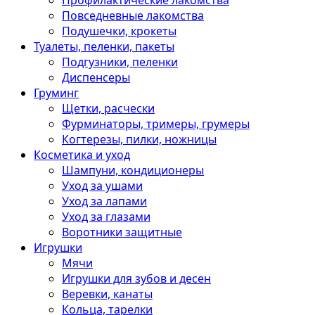
Профилактические лакомства
Повседневные лакомства
Подушечки, крокеты
Туалеты, пеленки, пакеты
Подгузники, пеленки
Диспенсеры
Груминг
Щетки, расчески
Фурминаторы, тримеры, грумеры
Когтерезы, пилки, ножницы
Косметика и уход
Шампуни, кондиционеры
Уход за ушами
Уход за лапами
Уход за глазами
Воротники защитные
Игрушки
Мячи
Игрушки для зубов и десен
Веревки, канаты
Кольца, тарелки