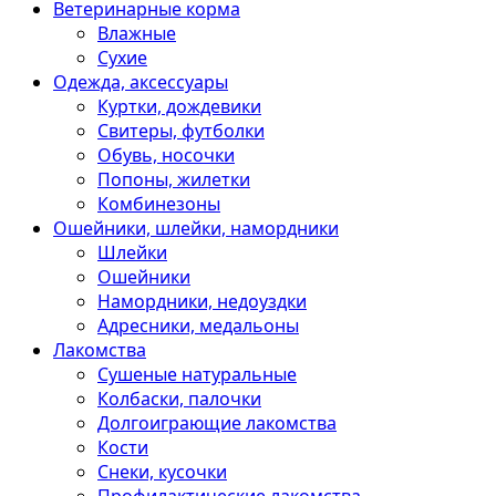
Ветеринарные корма
Влажные
Сухие
Одежда, аксессуары
Куртки, дождевики
Свитеры, футболки
Обувь, носочки
Попоны, жилетки
Комбинезоны
Ошейники, шлейки, намордники
Шлейки
Ошейники
Намордники, недоуздки
Адресники, медальоны
Лакомства
Сушеные натуральные
Колбаски, палочки
Долгоиграющие лакомства
Кости
Снеки, кусочки