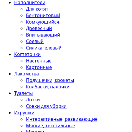
Наполнители
Для котят
Бентонитовый
Комкующийся
Древесный
Впитывающий
Соевый
Силикагелевый
Когтеточки
Настенные
Картонные
Лакомства
Подушечки, крокеты
Колбаски, палочки
Туалеты
Лотки
Совки для уборки
Игрушки
Интерактивные, развивающие
Мягкие, текстильные