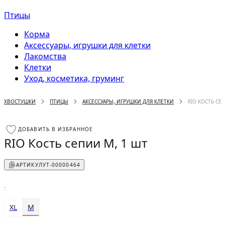
Птицы
Корма
Аксессуары, игрушки для клетки
Лакомства
Клетки
Уход, косметика, груминг
ХВОСТУШКИ
ПТИЦЫ
АКСЕССУАРЫ, ИГРУШКИ ДЛЯ КЛЕТКИ
RIO КОСТЬ СЕ
ДОБАВИТЬ В ИЗБРАННОЕ
RIO Кость сепии М, 1 шт
АРТИКУЛ
УТ-00000464
:
XL
M