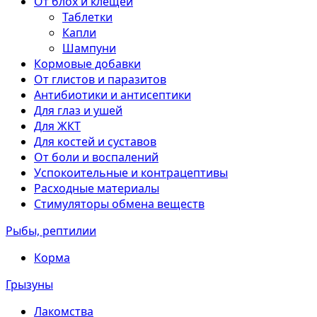
От блох и клещей
Таблетки
Капли
Шампуни
Кормовые добавки
От глистов и паразитов
Антибиотики и антисептики
Для глаз и ушей
Для ЖКТ
Для костей и суставов
От боли и воспалений
Успокоительные и контрацептивы
Расходные материалы
Стимуляторы обмена веществ
Рыбы, рептилии
Корма
Грызуны
Лакомства