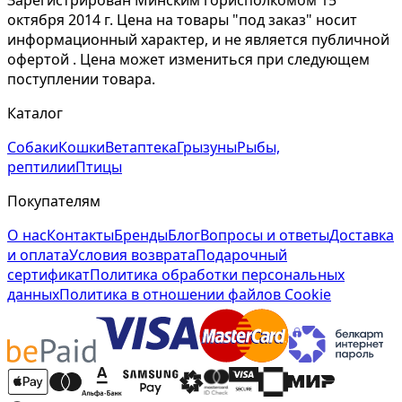
Зарегистрирован Минским горисполкомом 15
октября 2014 г. Цена на товары "под заказ" носит
информационный характер, и не является публичной
офертой . Цена может измениться при следующем
поступлении товара.
Каталог
Собаки
Кошки
Ветаптека
Грызуны
Рыбы,
рептилии
Птицы
Покупателям
О нас
Контакты
Бренды
Блог
Вопросы и ответы
Доставка
и оплата
Условия возврата
Подарочный
сертификат
Политика обработки персональных
данных
Политика в отношении файлов Cookie