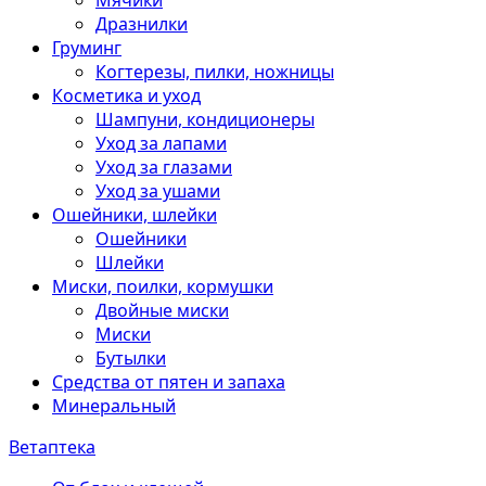
Мячики
Дразнилки
Груминг
Когтерезы, пилки, ножницы
Косметика и уход
Шампуни, кондиционеры
Уход за лапами
Уход за глазами
Уход за ушами
Ошейники, шлейки
Ошейники
Шлейки
Миски, поилки, кормушки
Двойные миски
Миски
Бутылки
Средства от пятен и запаха
Минеральный
Ветаптека