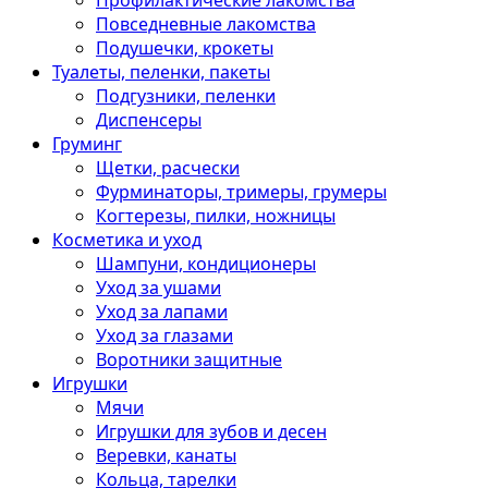
Профилактические лакомства
Повседневные лакомства
Подушечки, крокеты
Туалеты, пеленки, пакеты
Подгузники, пеленки
Диспенсеры
Груминг
Щетки, расчески
Фурминаторы, тримеры, грумеры
Когтерезы, пилки, ножницы
Косметика и уход
Шампуни, кондиционеры
Уход за ушами
Уход за лапами
Уход за глазами
Воротники защитные
Игрушки
Мячи
Игрушки для зубов и десен
Веревки, канаты
Кольца, тарелки