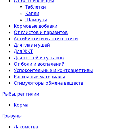
От блох и клещей
Таблетки
Капли
Шампуни
Кормовые добавки
От глистов и паразитов
Антибиотики и антисептики
Для глаз и ушей
Для ЖКТ
Для костей и суставов
От боли и воспалений
Успокоительные и контрацептивы
Расходные материалы
Стимуляторы обмена веществ
Рыбы, рептилии
Корма
Грызуны
Лакомства