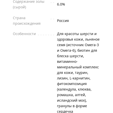
Содержание золы
6.0%
(сырой)
Страна
Россия
происхождения
Особенности
Для красоты шерсти и
здоровья кожи, льняное
семя (источник Омега-3
и Омега-6), биотин для
блеска шерсти,
витаминно-
минеральный комплекс
для кожи, таурин,
лизин, L-карнитин,
фитокомпозиция
(календула, клюква,
ромашка, алтей,
исландский мох),
гранулы в форме
сердечка