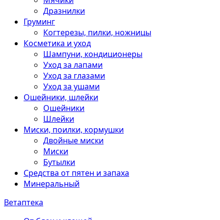
Мячики
Дразнилки
Груминг
Когтерезы, пилки, ножницы
Косметика и уход
Шампуни, кондиционеры
Уход за лапами
Уход за глазами
Уход за ушами
Ошейники, шлейки
Ошейники
Шлейки
Миски, поилки, кормушки
Двойные миски
Миски
Бутылки
Средства от пятен и запаха
Минеральный
Ветаптека