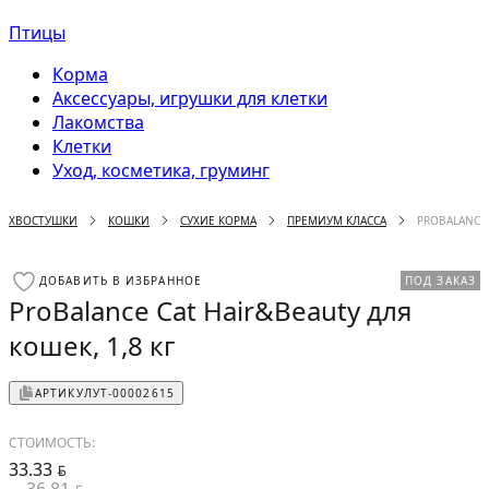
Птицы
Корма
Аксессуары, игрушки для клетки
Лакомства
Клетки
Уход, косметика, груминг
ХВОСТУШКИ
КОШКИ
СУХИЕ КОРМА
ПРЕМИУМ КЛАССА
PROBALANCE 
ДОБАВИТЬ В ИЗБРАННОЕ
ПОД ЗАКАЗ
ProBalance Cat Hair&Beauty для
кошек, 1,8 кг
АРТИКУЛ
УТ-00002615
СТОИМОСТЬ:
33.33
BYN