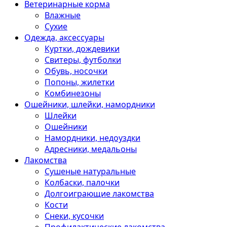
Ветеринарные корма
Влажные
Сухие
Одежда, аксессуары
Куртки, дождевики
Свитеры, футболки
Обувь, носочки
Попоны, жилетки
Комбинезоны
Ошейники, шлейки, намордники
Шлейки
Ошейники
Намордники, недоуздки
Адресники, медальоны
Лакомства
Сушеные натуральные
Колбаски, палочки
Долгоиграющие лакомства
Кости
Снеки, кусочки