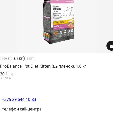
400 Г
1.8 КГ
8 КГ
ProBalance 1'st Diet Kitten (цыпленок), 1,8 кг
30.11
BYN
39.68
BYN
+375 29 644-10-83
телефон call-центра