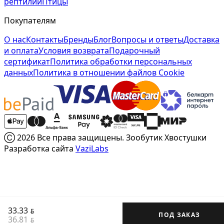
рептилии
Птицы
Покупателям
О нас
Контакты
Бренды
Блог
Вопросы и ответы
Доставка
и оплата
Условия возврата
Подарочный
сертификат
Политика обработки персональных
данных
Политика в отношении файлов Cookie
Ⓒ 2026 Все права защищены. Зообутик Хвостушки
Разработка сайта
VaziLabs
33.33
BYN
ПОД ЗАКАЗ
36.81
BYN