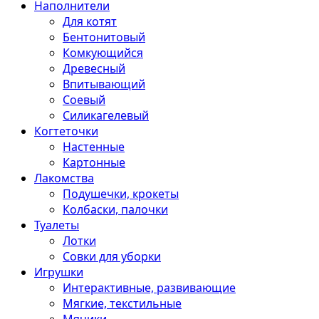
Наполнители
Для котят
Бентонитовый
Комкующийся
Древесный
Впитывающий
Соевый
Силикагелевый
Когтеточки
Настенные
Картонные
Лакомства
Подушечки, крокеты
Колбаски, палочки
Туалеты
Лотки
Совки для уборки
Игрушки
Интерактивные, развивающие
Мягкие, текстильные