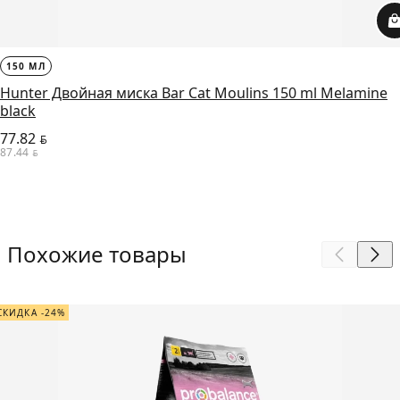
150 МЛ
Hunter Двойная миска Bar Cat Moulins 150 ml Melamine
black
77.82
BYN
87.44
BYN
Похожие товары
СКИДКА -24%