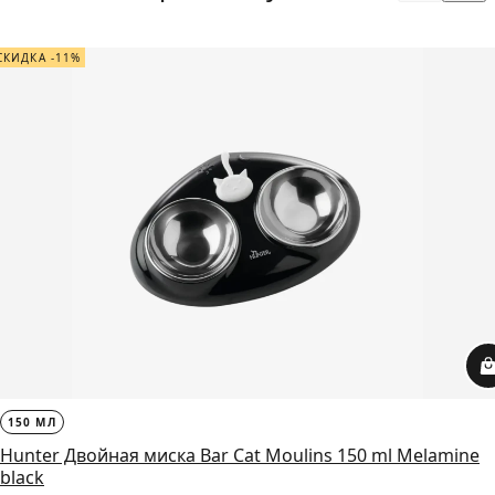
СКИДКА -11%
150 МЛ
Hunter Двойная миска Bar Cat Moulins 150 ml Melamine
black