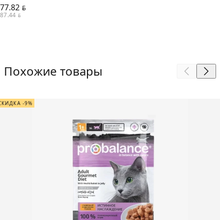
77.82
BYN
87.44
BYN
Похожие товары
СКИДКА -9%