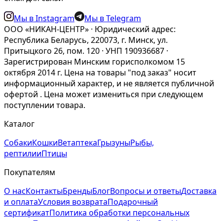
Мы в Instagram
Мы в Telegram
ООО «НИКАН-ЦЕНТР» · Юридический адрес:
Республика Беларусь, 220073, г. Минск, ул.
Притыцкого 26, пом. 120 · УНП 190936687 ·
Зарегистрирован Минским горисполкомом 15
октября 2014 г. Цена на товары "под заказ" носит
информационный характер, и не является публичной
офертой . Цена может измениться при следующем
поступлении товара.
Каталог
Собаки
Кошки
Ветаптека
Грызуны
Рыбы,
рептилии
Птицы
Покупателям
О нас
Контакты
Бренды
Блог
Вопросы и ответы
Доставка
и оплата
Условия возврата
Подарочный
сертификат
Политика обработки персональных