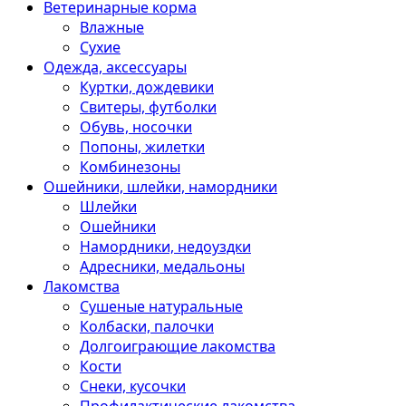
Ветеринарные корма
Влажные
Сухие
Одежда, аксессуары
Куртки, дождевики
Свитеры, футболки
Обувь, носочки
Попоны, жилетки
Комбинезоны
Ошейники, шлейки, намордники
Шлейки
Ошейники
Намордники, недоуздки
Адресники, медальоны
Лакомства
Сушеные натуральные
Колбаски, палочки
Долгоиграющие лакомства
Кости
Снеки, кусочки