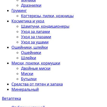
Мячики
Дразнилки
Груминг
Когтерезы, пилки, ножницы
Косметика и уход
Шампуни, кондиционеры
Уход за лапами
Уход за глазами
Уход за ушами
Ошейники, шлейки
Ошейники
Шлейки
Миски, поилки, кормушки
Двойные миски
Миски
Бутылки
Средства от пятен и запаха
Минеральный
Ветаптека