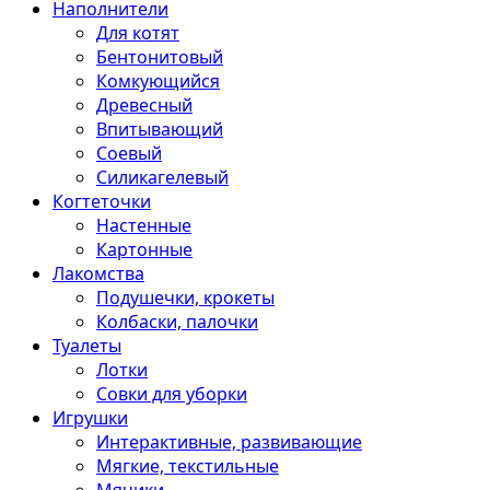
Наполнители
Для котят
Бентонитовый
Комкующийся
Древесный
Впитывающий
Соевый
Силикагелевый
Когтеточки
Настенные
Картонные
Лакомства
Подушечки, крокеты
Колбаски, палочки
Туалеты
Лотки
Совки для уборки
Игрушки
Интерактивные, развивающие
Мягкие, текстильные