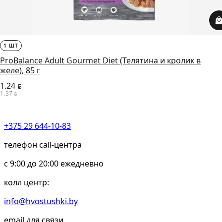
1 ШТ
ProBalance Adult Gourmet Diet (Телятина и кролик в
желе), 85 г
1.24
BYN
1.37
BYN
+375 29 644-10-83
телефон call-центра
c 9:00 до 20:00 ежедневно
колл центр:
info@hvostushki.by
email для связи