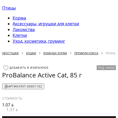
Птицы
Корма
Аксессуары, игрушки для клетки
Лакомства
Клетки
Уход, косметика, груминг
ХВОСТУШКИ
КОШКИ
ВЛАЖНЫЕ КОРМА
ПРЕМИУМ КЛАССА
PROBALAN
ДОБАВИТЬ В ИЗБРАННОЕ
ПОД ЗАКАЗ
ProBalance Active Cat, 85 г
АРТИКУЛ
УТ-00001102
СТОИМОСТЬ:
1.07
BYN
1.37
BYN