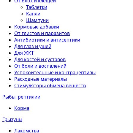
От блох и клещей
Таблетки
Капли
Шампуни
Кормовые добавки
От глистов и паразитов
Антибиотики и антисептики
Для глаз и ушей
Для ЖКТ
Для костей и суставов
От боли и воспалений
Успокоительные и контрацептивы
Расходные материалы
Стимуляторы обмена веществ
Рыбы, рептилии
Корма
Грызуны
Лакомства