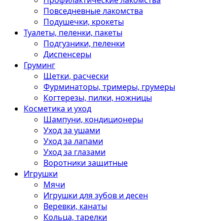
Профилактические лакомства
Повседневные лакомства
Подушечки, крокеты
Туалеты, пеленки, пакеты
Подгузники, пеленки
Диспенсеры
Груминг
Щетки, расчески
Фурминаторы, тримеры, грумеры
Когтерезы, пилки, ножницы
Косметика и уход
Шампуни, кондиционеры
Уход за ушами
Уход за лапами
Уход за глазами
Воротники защитные
Игрушки
Мячи
Игрушки для зубов и десен
Веревки, канаты
Кольца, тарелки