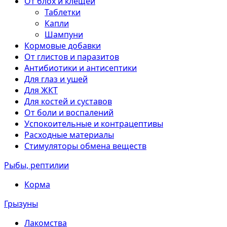
От блох и клещей
Таблетки
Капли
Шампуни
Кормовые добавки
От глистов и паразитов
Антибиотики и антисептики
Для глаз и ушей
Для ЖКТ
Для костей и суставов
От боли и воспалений
Успокоительные и контрацептивы
Расходные материалы
Стимуляторы обмена веществ
Рыбы, рептилии
Корма
Грызуны
Лакомства