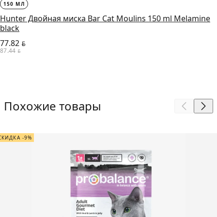
150 МЛ
Hunter Двойная миска Bar Cat Moulins 150 ml Melamine
black
77.82
BYN
87.44
BYN
Похожие товары
СКИДКА -9%