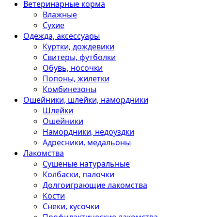
Ветеринарные корма
Влажные
Сухие
Одежда, аксессуары
Куртки, дождевики
Свитеры, футболки
Обувь, носочки
Попоны, жилетки
Комбинезоны
Ошейники, шлейки, намордники
Шлейки
Ошейники
Намордники, недоуздки
Адресники, медальоны
Лакомства
Сушеные натуральные
Колбаски, палочки
Долгоиграющие лакомства
Кости
Снеки, кусочки