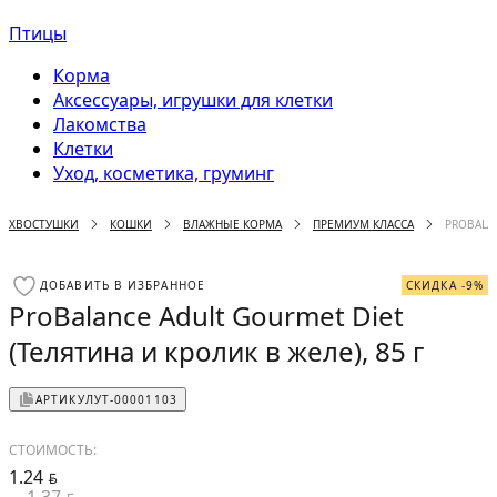
Птицы
Корма
Аксессуары, игрушки для клетки
Лакомства
Клетки
Уход, косметика, груминг
ХВОСТУШКИ
КОШКИ
ВЛАЖНЫЕ КОРМА
ПРЕМИУМ КЛАССА
PROBALAN
ДОБАВИТЬ В ИЗБРАННОЕ
СКИДКА -9%
ProBalance Adult Gourmet Diet
(Телятина и кролик в желе), 85 г
АРТИКУЛ
УТ-00001103
СТОИМОСТЬ:
1.24
BYN