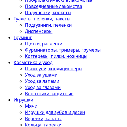
Профилактические лакомства
Повседневные лакомства
Подушечки, крокеты
Туалеты, пеленки, пакеты
Подгузники, пеленки
Диспенсеры
Груминг
Щетки, расчески
Фурминаторы, тримеры, грумеры
Когтерезы, пилки, ножницы
Косметика и уход
Шампуни, кондиционеры
Уход за ушами
Уход за лапами
Уход за глазами
Воротники защитные
Игрушки
Мячи
Игрушки для зубов и десен
Веревки, канаты
Кольца, тарелки