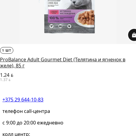
1 ШТ
ProBalance Adult Gourmet Diet (Телятина и ягненок в
желе), 85 г
1.24
BYN
1.37
BYN
+375 29 644-10-83
телефон call-центра
c 9:00 до 20:00 ежедневно
колл центр: