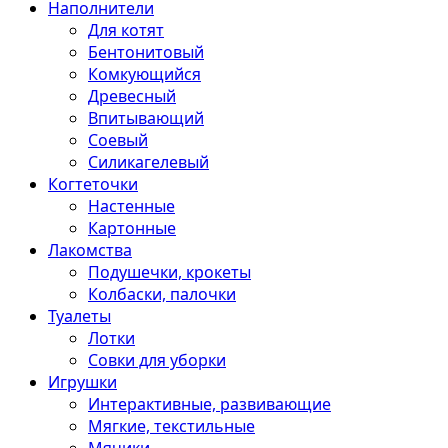
Наполнители
Для котят
Бентонитовый
Комкующийся
Древесный
Впитывающий
Соевый
Силикагелевый
Когтеточки
Настенные
Картонные
Лакомства
Подушечки, крокеты
Колбаски, палочки
Туалеты
Лотки
Совки для уборки
Игрушки
Интерактивные, развивающие
Мягкие, текстильные