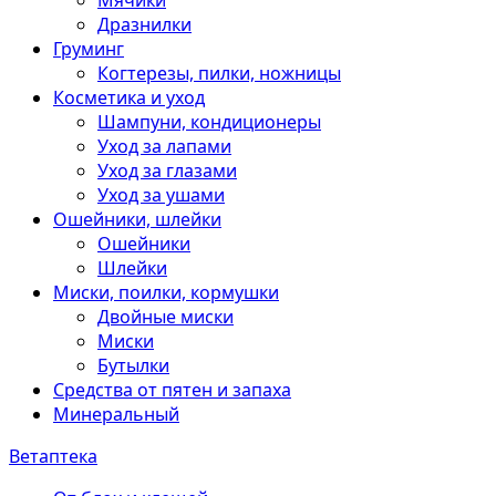
Мячики
Дразнилки
Груминг
Когтерезы, пилки, ножницы
Косметика и уход
Шампуни, кондиционеры
Уход за лапами
Уход за глазами
Уход за ушами
Ошейники, шлейки
Ошейники
Шлейки
Миски, поилки, кормушки
Двойные миски
Миски
Бутылки
Средства от пятен и запаха
Минеральный
Ветаптека