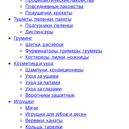
Профилактические лакомства
Повседневные лакомства
Подушечки, крокеты
Туалеты, пеленки, пакеты
Подгузники, пеленки
Диспенсеры
Груминг
Щетки, расчески
Фурминаторы, тримеры, грумеры
Когтерезы, пилки, ножницы
Косметика и уход
Шампуни, кондиционеры
Уход за ушами
Уход за лапами
Уход за глазами
Воротники защитные
Игрушки
Мячи
Игрушки для зубов и десен
Веревки, канаты
Кольца, тарелки