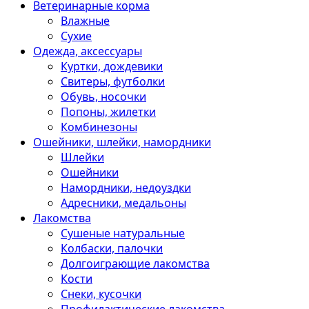
Ветеринарные корма
Влажные
Сухие
Одежда, аксессуары
Куртки, дождевики
Свитеры, футболки
Обувь, носочки
Попоны, жилетки
Комбинезоны
Ошейники, шлейки, намордники
Шлейки
Ошейники
Намордники, недоуздки
Адресники, медальоны
Лакомства
Сушеные натуральные
Колбаски, палочки
Долгоиграющие лакомства
Кости
Снеки, кусочки