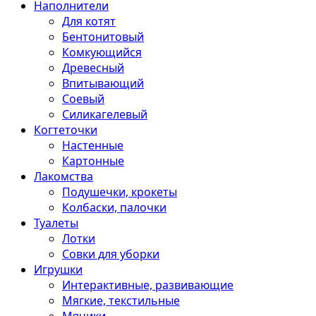
Наполнители
Для котят
Бентонитовый
Комкующийся
Древесный
Впитывающий
Соевый
Силикагелевый
Когтеточки
Настенные
Картонные
Лакомства
Подушечки, крокеты
Колбаски, палочки
Туалеты
Лотки
Совки для уборки
Игрушки
Интерактивные, развивающие
Мягкие, текстильные