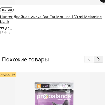
150 МЛ
Hunter Двойная миска Bar Cat Moulins 150 ml Melamine
black
77.82
BYN
87.44
BYN
Похожие товары
СКИДКА -9%