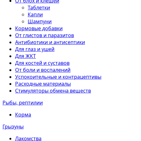
От блох и клещей
Таблетки
Капли
Шампуни
Кормовые добавки
От глистов и паразитов
Антибиотики и антисептики
Для глаз и ушей
Для ЖКТ
Для костей и суставов
От боли и воспалений
Успокоительные и контрацептивы
Расходные материалы
Стимуляторы обмена веществ
Рыбы, рептилии
Корма
Грызуны
Лакомства