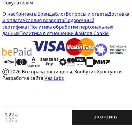
Покупателям
О нас
Контакты
Бренды
Блог
Вопросы и ответы
Доставка
и оплата
Условия возврата
Подарочный
сертификат
Политика обработки персональных
данных
Политика в отношении файлов Cookie
Ⓒ 2026 Все права защищены. Зообутик Хвостушки
Разработка сайта
VaziLabs
1.22
BYN
В КОРЗИНУ
1.37
BYN