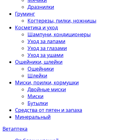
Мячики
Дразнилки
Груминг
Когтерезы, пилки, ножницы
Косметика и уход
Шампуни, кондиционеры
Уход за лапами
Уход за глазами
Уход за ушами
Ошейники, шлейки
Ошейники
Шлейки
Миски, поилки, кормушки
Двойные миски
Миски
Бутылки
Средства от пятен и запаха
Минеральный
Ветаптека