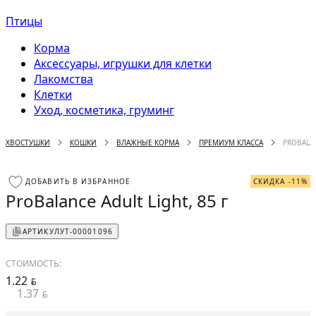
Птицы
Корма
Аксессуары, игрушки для клетки
Лакомства
Клетки
Уход, косметика, груминг
ХВОСТУШКИ
КОШКИ
ВЛАЖНЫЕ КОРМА
ПРЕМИУМ КЛАССА
PROBALAN
ДОБАВИТЬ В ИЗБРАННОЕ
СКИДКА -11%
ProBalance Adult Light, 85 г
АРТИКУЛ
УТ-00001096
СТОИМОСТЬ:
1.22
BYN
1.37
BYN