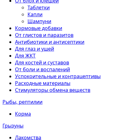
От блох и клещей
Таблетки
Капли
Шампуни
Кормовые добавки
От глистов и паразитов
Антибиотики и антисептики
Для глаз и ушей
Для ЖКТ
Для костей и суставов
От боли и воспалений
Успокоительные и контрацептивы
Расходные материалы
Стимуляторы обмена веществ
Рыбы, рептилии
Корма
Грызуны
Лакомства