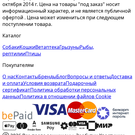
октября 2014 г. Цена на товары "под заказ" носит
информационный характер, и не является публичной
офертой . Цена может измениться при следующем
поступлении товара.
Каталог
Собаки
Кошки
Ветаптека
Грызуны
Рыбы,
рептилии
Птицы
Покупателям
О нас
Контакты
Бренды
Блог
Вопросы и ответы
Доставка
и оплата
Условия возврата
Подарочный
сертификат
Политика обработки персональных
данных
Политика в отношении файлов Cookie