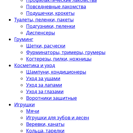
Профилактические лакомства
Повседневные лакомства
Подушечки, крокеты
Туалеты, пеленки, пакеты
Подгузники, пеленки
Диспенсеры
Груминг
Щетки, расчески
Фурминаторы, тримеры, грумеры
Когтерезы, пилки, ножницы
Косметика и уход
Шампуни, кондиционеры
Уход за ушами
Уход за лапами
Уход за глазами
Воротники защитные
Игрушки
Мячи
Игрушки для зубов и десен
Веревки, канаты
Кольца, тарелки