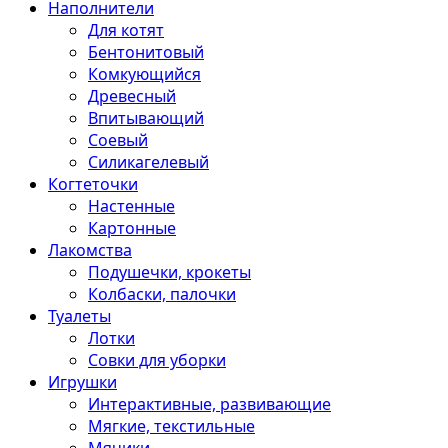
Наполнители
Для котят
Бентонитовый
Комкующийся
Древесный
Впитывающий
Соевый
Силикагелевый
Когтеточки
Настенные
Картонные
Лакомства
Подушечки, крокеты
Колбаски, палочки
Туалеты
Лотки
Совки для уборки
Игрушки
Интерактивные, развивающие
Мягкие, текстильные