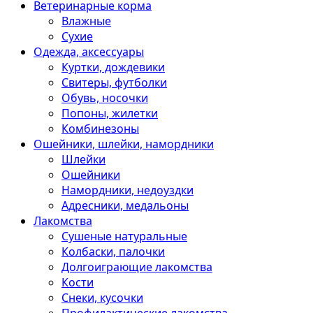
Ветеринарные корма
Влажные
Сухие
Одежда, аксессуары
Куртки, дождевики
Свитеры, футболки
Обувь, носочки
Попоны, жилетки
Комбинезоны
Ошейники, шлейки, намордники
Шлейки
Ошейники
Намордники, недоуздки
Адресники, медальоны
Лакомства
Сушеные натуральные
Колбаски, палочки
Долгоиграющие лакомства
Кости
Снеки, кусочки