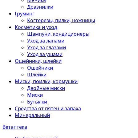
Мячики
Дразнилки
Груминг
Когтерезы, пилки, ножницы
Косметика и уход
Шампуни, кондиционеры
Уход за лапами
Уход за глазами
Уход за ушами
Ошейники, шлейки
Ошейники
Шлейки
Миски, поилки, кормушки
Двойные миски
Миски
Бутылки
Средства от пятен и запаха
Минеральный
Ветаптека