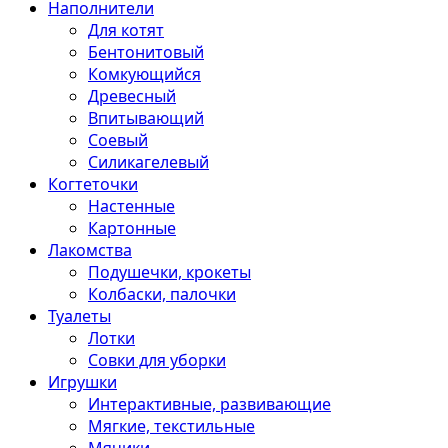
Наполнители
Для котят
Бентонитовый
Комкующийся
Древесный
Впитывающий
Соевый
Силикагелевый
Когтеточки
Настенные
Картонные
Лакомства
Подушечки, крокеты
Колбаски, палочки
Туалеты
Лотки
Совки для уборки
Игрушки
Интерактивные, развивающие
Мягкие, текстильные