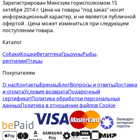
Зарегистрирован Минским горисполкомом 15
октября 2014 г. Цена на товары "под заказ" носит
информационный характер, и не является публичной
офертой . Цена может измениться при следующем
поступлении товара.
Каталог
Собаки
Кошки
Ветаптека
Грызуны
Рыбы,
рептилии
Птицы
Покупателям
О нас
Контакты
Бренды
Блог
Вопросы и ответы
Доставка
и оплата
Условия возврата
Подарочный
сертификат
Политика обработки персональных
данных
Политика в отношении файлов Cookie