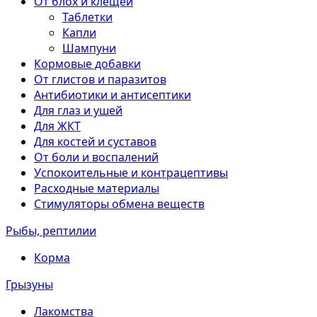
От блох и клещей
Таблетки
Капли
Шампуни
Кормовые добавки
От глистов и паразитов
Антибиотики и антисептики
Для глаз и ушей
Для ЖКТ
Для костей и суставов
От боли и воспалений
Успокоительные и контрацептивы
Расходные материалы
Стимуляторы обмена веществ
Рыбы, рептилии
Корма
Грызуны
Лакомства