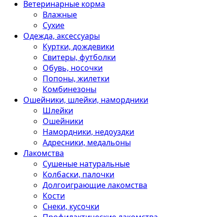
Ветеринарные корма
Влажные
Сухие
Одежда, аксессуары
Куртки, дождевики
Свитеры, футболки
Обувь, носочки
Попоны, жилетки
Комбинезоны
Ошейники, шлейки, намордники
Шлейки
Ошейники
Намордники, недоуздки
Адресники, медальоны
Лакомства
Сушеные натуральные
Колбаски, палочки
Долгоиграющие лакомства
Кости
Снеки, кусочки