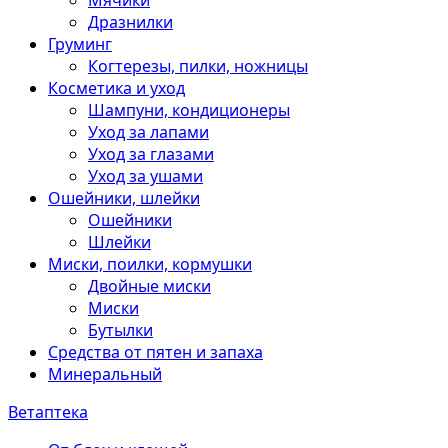
Мячики
Дразнилки
Груминг
Когтерезы, пилки, ножницы
Косметика и уход
Шампуни, кондиционеры
Уход за лапами
Уход за глазами
Уход за ушами
Ошейники, шлейки
Ошейники
Шлейки
Миски, поилки, кормушки
Двойные миски
Миски
Бутылки
Средства от пятен и запаха
Минеральный
Ветаптека