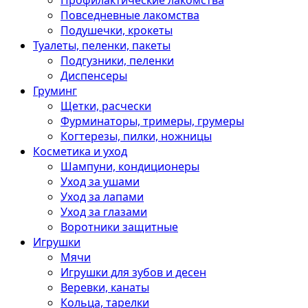
Профилактические лакомства
Повседневные лакомства
Подушечки, крокеты
Туалеты, пеленки, пакеты
Подгузники, пеленки
Диспенсеры
Груминг
Щетки, расчески
Фурминаторы, тримеры, грумеры
Когтерезы, пилки, ножницы
Косметика и уход
Шампуни, кондиционеры
Уход за ушами
Уход за лапами
Уход за глазами
Воротники защитные
Игрушки
Мячи
Игрушки для зубов и десен
Веревки, канаты
Кольца, тарелки