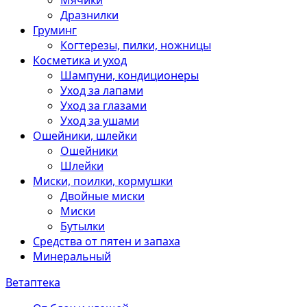
Мячики
Дразнилки
Груминг
Когтерезы, пилки, ножницы
Косметика и уход
Шампуни, кондиционеры
Уход за лапами
Уход за глазами
Уход за ушами
Ошейники, шлейки
Ошейники
Шлейки
Миски, поилки, кормушки
Двойные миски
Миски
Бутылки
Средства от пятен и запаха
Минеральный
Ветаптека