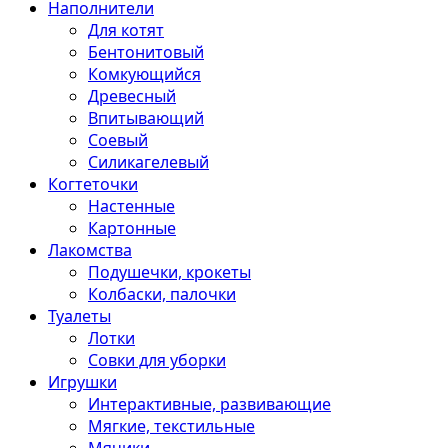
Наполнители
Для котят
Бентонитовый
Комкующийся
Древесный
Впитывающий
Соевый
Силикагелевый
Когтеточки
Настенные
Картонные
Лакомства
Подушечки, крокеты
Колбаски, палочки
Туалеты
Лотки
Совки для уборки
Игрушки
Интерактивные, развивающие
Мягкие, текстильные