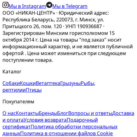
Мы в Instagram
Мы в Telegram
ООО «НИКАН-ЦЕНТР» · Юридический адрес:
Республика Беларусь, 220073, г. Минск, ул.
Притыцкого 26, пом. 120 · УНП 190936687 ·
Зарегистрирован Минским горисполкомом 15
октября 2014 г. Цена на товары "под заказ" носит
информационный характер, и не является публичной
офертой . Цена может измениться при следующем
поступлении товара.
Каталог
Собаки
Кошки
Ветаптека
Грызуны
Рыбы,
рептилии
Птицы
Покупателям
О нас
Контакты
Бренды
Блог
Вопросы и ответы
Доставка
и оплата
Условия возврата
Подарочный
сертификат
Политика обработки персональных
данных
Политика в отношении файлов Cookie