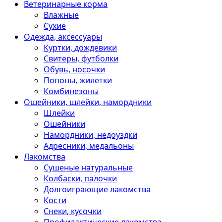
Ветеринарные корма
Влажные
Сухие
Одежда, аксессуары
Куртки, дождевики
Свитеры, футболки
Обувь, носочки
Попоны, жилетки
Комбинезоны
Ошейники, шлейки, намордники
Шлейки
Ошейники
Намордники, недоуздки
Адресники, медальоны
Лакомства
Сушеные натуральные
Колбаски, палочки
Долгоиграющие лакомства
Кости
Снеки, кусочки