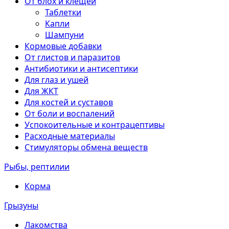
От блох и клещей
Таблетки
Капли
Шампуни
Кормовые добавки
От глистов и паразитов
Антибиотики и антисептики
Для глаз и ушей
Для ЖКТ
Для костей и суставов
От боли и воспалений
Успокоительные и контрацептивы
Расходные материалы
Стимуляторы обмена веществ
Рыбы, рептилии
Корма
Грызуны
Лакомства