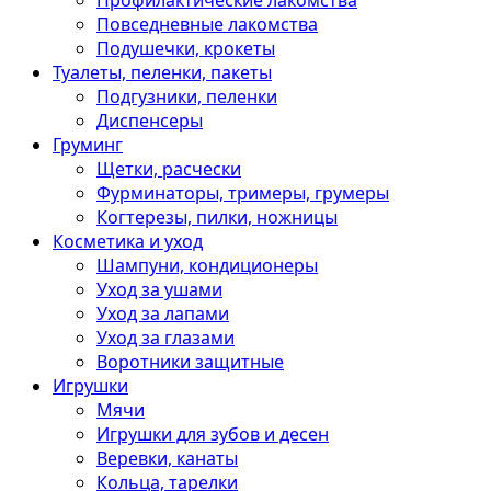
Профилактические лакомства
Повседневные лакомства
Подушечки, крокеты
Туалеты, пеленки, пакеты
Подгузники, пеленки
Диспенсеры
Груминг
Щетки, расчески
Фурминаторы, тримеры, грумеры
Когтерезы, пилки, ножницы
Косметика и уход
Шампуни, кондиционеры
Уход за ушами
Уход за лапами
Уход за глазами
Воротники защитные
Игрушки
Мячи
Игрушки для зубов и десен
Веревки, канаты
Кольца, тарелки