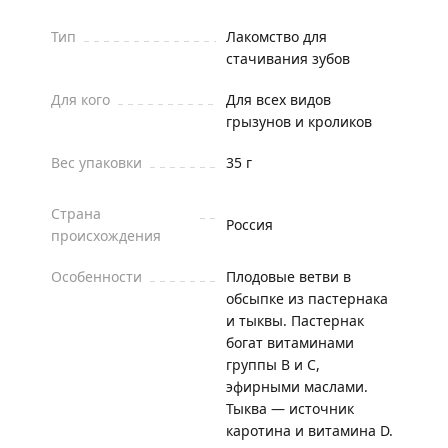
Тип
Лакомство для
стачивания зубов
Для кого
Для всех видов
грызунов и кроликов
Вес упаковки
35 г
Страна
Россия
происхождения
Особенности
Плодовые ветви в
обсыпке из пастернака
и тыквы. Пастернак
богат витаминами
группы В и С,
эфирными маслами.
Тыква — источник
каротина и витамина D.