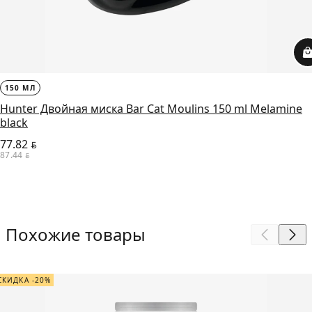
150 МЛ
Hunter Двойная миска Bar Cat Moulins 150 ml Melamine
black
77.82
BYN
87.44
BYN
Похожие товары
СКИДКА -20%