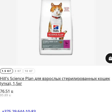
1.5 КГ
3 КГ
10 КГ
Hill's Science Plan для взрослых стерилизованных кошек
(утка), 1,5кг
76.51
BYN
95.89
BYN
+375 29 644-10-83