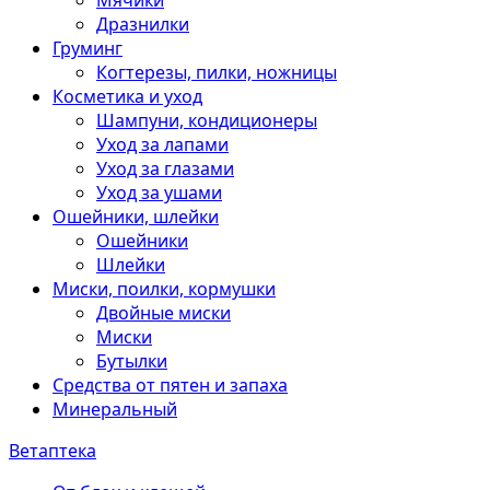
Мячики
Дразнилки
Груминг
Когтерезы, пилки, ножницы
Косметика и уход
Шампуни, кондиционеры
Уход за лапами
Уход за глазами
Уход за ушами
Ошейники, шлейки
Ошейники
Шлейки
Миски, поилки, кормушки
Двойные миски
Миски
Бутылки
Средства от пятен и запаха
Минеральный
Ветаптека