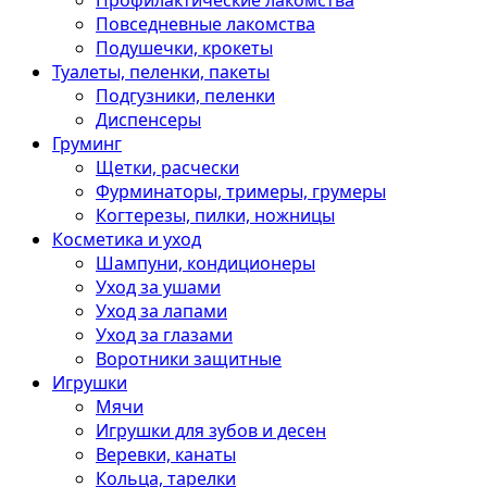
Профилактические лакомства
Повседневные лакомства
Подушечки, крокеты
Туалеты, пеленки, пакеты
Подгузники, пеленки
Диспенсеры
Груминг
Щетки, расчески
Фурминаторы, тримеры, грумеры
Когтерезы, пилки, ножницы
Косметика и уход
Шампуни, кондиционеры
Уход за ушами
Уход за лапами
Уход за глазами
Воротники защитные
Игрушки
Мячи
Игрушки для зубов и десен
Веревки, канаты
Кольца, тарелки