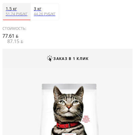
1.5 кг
3 кг
51.74 РУБ/КГ
44.26 РУБ/КГ
СТОИМОСТЬ:
77.61
BYN
87.15
BYN
ЗАКАЗ В 1 КЛИК