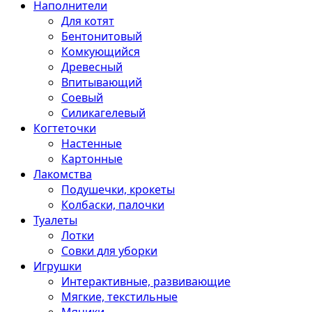
Наполнители
Для котят
Бентонитовый
Комкующийся
Древесный
Впитывающий
Соевый
Силикагелевый
Когтеточки
Настенные
Картонные
Лакомства
Подушечки, крокеты
Колбаски, палочки
Туалеты
Лотки
Совки для уборки
Игрушки
Интерактивные, развивающие
Мягкие, текстильные