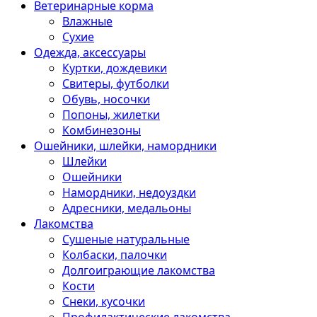
Ветеринарные корма
Влажные
Сухие
Одежда, аксессуары
Куртки, дождевики
Свитеры, футболки
Обувь, носочки
Попоны, жилетки
Комбинезоны
Ошейники, шлейки, намордники
Шлейки
Ошейники
Намордники, недоуздки
Адресники, медальоны
Лакомства
Сушеные натуральные
Колбаски, палочки
Долгоиграющие лакомства
Кости
Снеки, кусочки