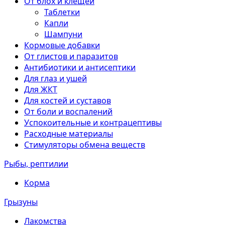
От блох и клещей
Таблетки
Капли
Шампуни
Кормовые добавки
От глистов и паразитов
Антибиотики и антисептики
Для глаз и ушей
Для ЖКТ
Для костей и суставов
От боли и воспалений
Успокоительные и контрацептивы
Расходные материалы
Стимуляторы обмена веществ
Рыбы, рептилии
Корма
Грызуны
Лакомства