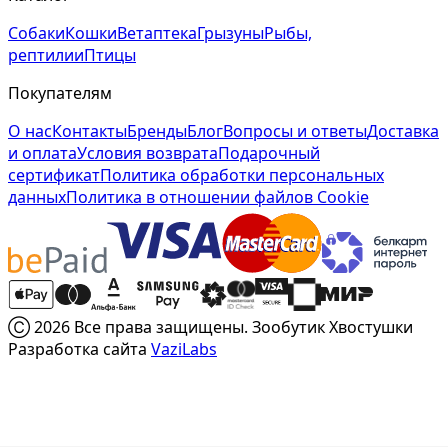
Собаки
Кошки
Ветаптека
Грызуны
Рыбы,
рептилии
Птицы
Покупателям
О нас
Контакты
Бренды
Блог
Вопросы и ответы
Доставка
и оплата
Условия возврата
Подарочный
сертификат
Политика обработки персональных
данных
Политика в отношении файлов Cookie
Ⓒ 2026 Все права защищены. Зообутик Хвостушки
Разработка сайта
VaziLabs