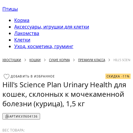
Птицы
Корма
Аксессуары, игрушки для клетки
Лакомства
Клетки
Уход, косметика, груминг
ХВОСТУШКИ
КОШКИ
СУХИЕ КОРМА
ПРЕМИУМ КЛАССА
HILL'S SCIE
ДОБАВИТЬ В ИЗБРАННОЕ
СКИДКА -11%
Hill's Science Plan Urinary Health для
кошек, склонных к мочекаменной
болезни (курица), 1,5 кг
АРТИКУЛ
604136
ВЕС ТОВАРА: