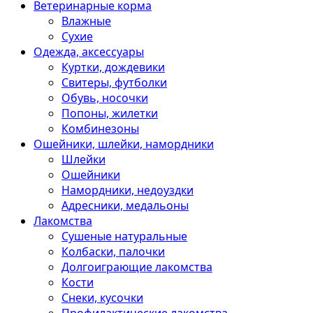
Ветеринарные корма
Влажные
Сухие
Одежда, аксессуары
Куртки, дождевики
Свитеры, футболки
Обувь, носочки
Попоны, жилетки
Комбинезоны
Ошейники, шлейки, намордники
Шлейки
Ошейники
Намордники, недоуздки
Адресники, медальоны
Лакомства
Сушеные натуральные
Колбаски, палочки
Долгоиграющие лакомства
Кости
Снеки, кусочки