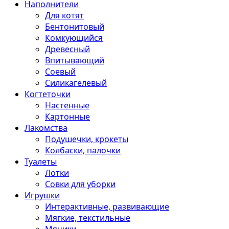
Наполнители
Для котят
Бентонитовый
Комкующийся
Древесный
Впитывающий
Соевый
Силикагелевый
Когтеточки
Настенные
Картонные
Лакомства
Подушечки, крокеты
Колбаски, палочки
Туалеты
Лотки
Совки для уборки
Игрушки
Интерактивные, развивающие
Мягкие, текстильные