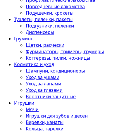
Профилактические лакомства
Повседневные лакомства
Подушечки, крокеты
Туалеты, пеленки, пакеты
Подгузники, пеленки
Диспенсеры
Груминг
Щетки, расчески
Фурминаторы, тримеры, грумеры
Когтерезы, пилки, ножницы
Косметика и уход
Шампуни, кондиционеры
Уход за ушами
Уход за лапами
Уход за глазами
Воротники защитные
Игрушки
Мячи
Игрушки для зубов и десен
Веревки, канаты
Кольца, тарелки