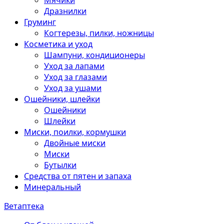
Мячики
Дразнилки
Груминг
Когтерезы, пилки, ножницы
Косметика и уход
Шампуни, кондиционеры
Уход за лапами
Уход за глазами
Уход за ушами
Ошейники, шлейки
Ошейники
Шлейки
Миски, поилки, кормушки
Двойные миски
Миски
Бутылки
Средства от пятен и запаха
Минеральный
Ветаптека