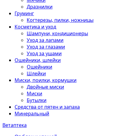
Мячики
Дразнилки
Груминг
Когтерезы, пилки, ножницы
Косметика и уход
Шампуни, кондиционеры
Уход за лапами
Уход за глазами
Уход за ушами
Ошейники, шлейки
Ошейники
Шлейки
Миски, поилки, кормушки
Двойные миски
Миски
Бутылки
Средства от пятен и запаха
Минеральный
Ветаптека