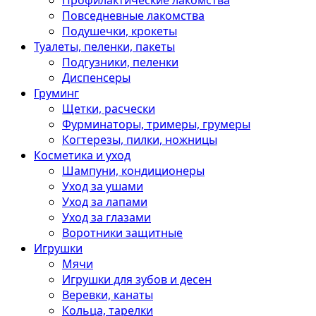
Профилактические лакомства
Повседневные лакомства
Подушечки, крокеты
Туалеты, пеленки, пакеты
Подгузники, пеленки
Диспенсеры
Груминг
Щетки, расчески
Фурминаторы, тримеры, грумеры
Когтерезы, пилки, ножницы
Косметика и уход
Шампуни, кондиционеры
Уход за ушами
Уход за лапами
Уход за глазами
Воротники защитные
Игрушки
Мячи
Игрушки для зубов и десен
Веревки, канаты
Кольца, тарелки