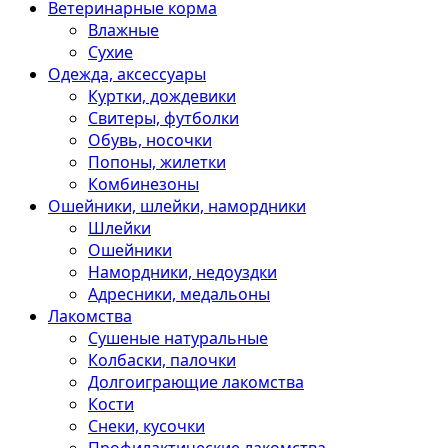
Ветеринарные корма
Влажные
Сухие
Одежда, аксессуары
Куртки, дождевики
Свитеры, футболки
Обувь, носочки
Попоны, жилетки
Комбинезоны
Ошейники, шлейки, намордники
Шлейки
Ошейники
Намордники, недоуздки
Адресники, медальоны
Лакомства
Сушеные натуральные
Колбаски, палочки
Долгоиграющие лакомства
Кости
Снеки, кусочки