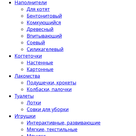
Наполнители
Для котят
Бентонитовый
Комкующийся
Древесный
Впитывающий
Соевый
Силикагелевый
Когтеточки
Настенные
Картонные
Лакомства
Подушечки, крокеты
Колбаски, палочки
Туалеты
Лотки
Совки для уборки
Игрушки
Интерактивные, развивающие
Мягкие, текстильные