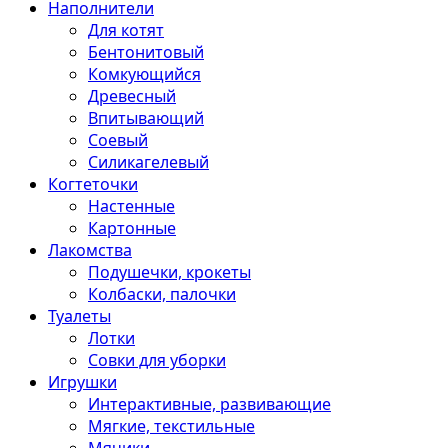
Наполнители
Для котят
Бентонитовый
Комкующийся
Древесный
Впитывающий
Соевый
Силикагелевый
Когтеточки
Настенные
Картонные
Лакомства
Подушечки, крокеты
Колбаски, палочки
Туалеты
Лотки
Совки для уборки
Игрушки
Интерактивные, развивающие
Мягкие, текстильные