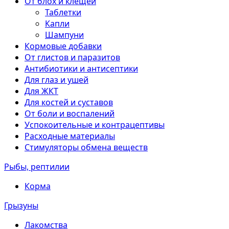
От блох и клещей
Таблетки
Капли
Шампуни
Кормовые добавки
От глистов и паразитов
Антибиотики и антисептики
Для глаз и ушей
Для ЖКТ
Для костей и суставов
От боли и воспалений
Успокоительные и контрацептивы
Расходные материалы
Стимуляторы обмена веществ
Рыбы, рептилии
Корма
Грызуны
Лакомства