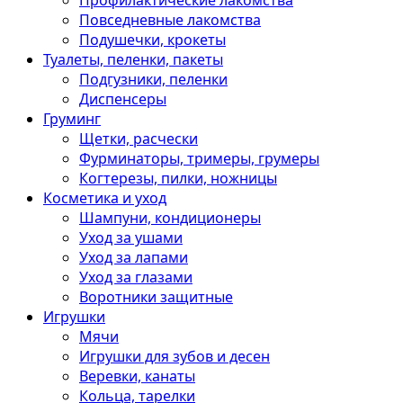
Профилактические лакомства
Повседневные лакомства
Подушечки, крокеты
Туалеты, пеленки, пакеты
Подгузники, пеленки
Диспенсеры
Груминг
Щетки, расчески
Фурминаторы, тримеры, грумеры
Когтерезы, пилки, ножницы
Косметика и уход
Шампуни, кондиционеры
Уход за ушами
Уход за лапами
Уход за глазами
Воротники защитные
Игрушки
Мячи
Игрушки для зубов и десен
Веревки, канаты
Кольца, тарелки