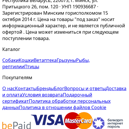
Республика Беларусь, 220073, г. Минск, ул.
Притыцкого 26, пом. 120 · УНП 190936687 ·
Зарегистрирован Минским горисполкомом 15
октября 2014 г. Цена на товары "под заказ" носит
информационный характер, и не является публичной
офертой . Цена может измениться при следующем
поступлении товара.
Каталог
Собаки
Кошки
Ветаптека
Грызуны
Рыбы,
рептилии
Птицы
Покупателям
О нас
Контакты
Бренды
Блог
Вопросы и ответы
Доставка
и оплата
Условия возврата
Подарочный
сертификат
Политика обработки персональных
данных
Политика в отношении файлов Cookie