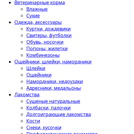
Ветеринарные корма
Влажные
Сухие
Одежда, аксессуары
Куртки, дождевики
Свитеры, футболки
Обувь, носочки
Попоны, жилетки
Комбинезоны
Ошейники, шлейки, намордники
Шлейки
Ошейники
Намордники, недоуздки
Адресники, медальоны
Лакомства
Сушеные натуральные
Колбаски, палочки
Долгоиграющие лакомства
Кости
Снеки, кусочки