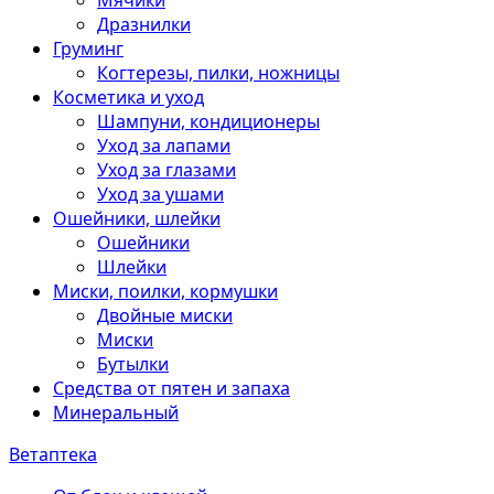
Мячики
Дразнилки
Груминг
Когтерезы, пилки, ножницы
Косметика и уход
Шампуни, кондиционеры
Уход за лапами
Уход за глазами
Уход за ушами
Ошейники, шлейки
Ошейники
Шлейки
Миски, поилки, кормушки
Двойные миски
Миски
Бутылки
Средства от пятен и запаха
Минеральный
Ветаптека