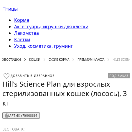
Птицы
Корма
Аксессуары, игрушки для клетки
Лакомства
Клетки
Уход, косметика, груминг
ХВОСТУШКИ
КОШКИ
СУХИЕ КОРМА
ПРЕМИУМ КЛАССА
HILL'S SCIE
ДОБАВИТЬ В ИЗБРАННОЕ
ПОД ЗАКАЗ
Hill's Science Plan для взрослых
стерилизованных кошек (лосось), 3
кг
АРТИКУЛ
608884
ВЕС ТОВАРА: