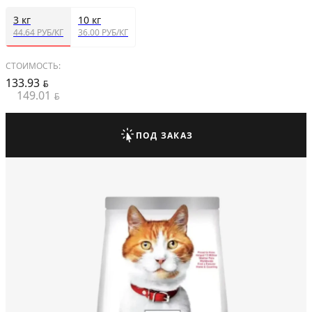
3 кг
10 кг
44.64 РУБ/КГ
36.00 РУБ/КГ
СТОИМОСТЬ:
133.93
BYN
149.01
BYN
ПОД ЗАКАЗ